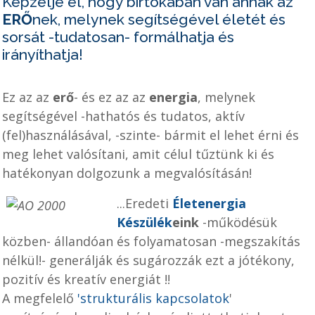
Képzelje el, hogy bírtokában van annak az
ERŐ
nek, melynek segítségével életét és
sorsát -tudatosan- formálhatja és
irányíthatja!
Ez az az
erő
- és ez az az
energia
, melynek
segítségével -hathatós és tudatos, aktív
(fel)használásával, -szinte- bármit el lehet érni és
meg lehet valósítani, amit célul tűztünk ki és
hatékonyan dolgozunk a megvalósításán!
...Eredeti
Életenergia
Készülék
eink
-működésük
közben- állandóan és folyamatosan -megszakítás
nélkül!- generálják és sugározzák ezt a jótékony,
pozitív és kreatív energiát !!
A megfelelő
'strukturális kapcsolatok
'