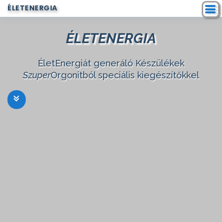
ÉLETENERGIA
ÉLETENERGIA
ÉletEnergiát generáló Készülékek
Szuper
Orgonitból speciális kiegészítőkkel