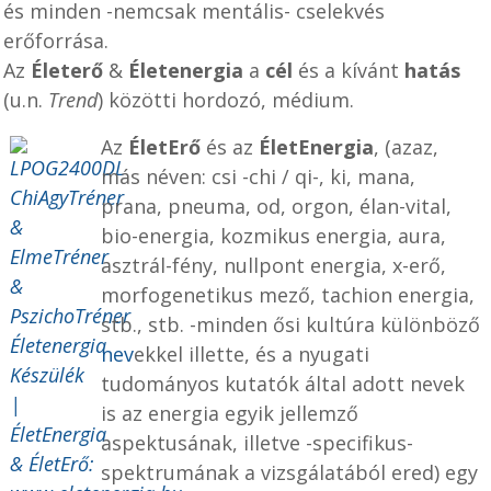
és minden -nemcsak mentális- cselekvés
erőforrása.
Az
Életerő
&
Életenergia
a
cél
és a kívánt
hatás
(u.n.
Trend
) közötti hordozó, médium.
Az
ÉletErő
és az
ÉletEnergia
, (azaz,
más néven: csi -chi / qi-, ki, mana,
prana, pneuma, od, orgon, élan-vital,
bio-energia, kozmikus energia, aura,
asztrál-fény, nullpont energia, x-erő,
morfogenetikus mező, tachion energia,
stb., stb. -minden ősi kultúra különböző
nev
ekkel illette, és a nyugati
tudományos kutatók által adott nevek
is az energia egyik jellemző
aspektusának, illetve -specifikus-
spektrumának a vizsgálatából ered) egy