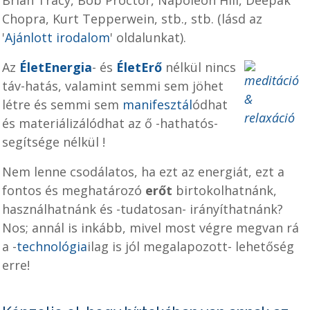
Brian Tracy, Bob Proctor, Napoleon Hill, Deepak
Chopra, Kurt Tepperwein, stb., stb. (lásd az
'
Ajánlott irodalom
' oldalunkat).
Az
ÉletEnergia
- és
ÉletErő
nélkül nincs
táv-hatás, valamint semmi sem jöhet
létre és semmi sem
manifesztál
ódhat
és materiálizálódhat az ő -hathatós-
segítsége nélkül !
Nem lenne csodálatos, ha ezt az energiát, ezt a
fontos és meghatározó
erőt
birtokolhatnánk,
használhatnánk és -tudatosan- irányíthatnánk?
Nos; annál is inkább, mivel most végre megvan rá
a -
technológia
ilag is jól megalapozott- lehetőség
erre!