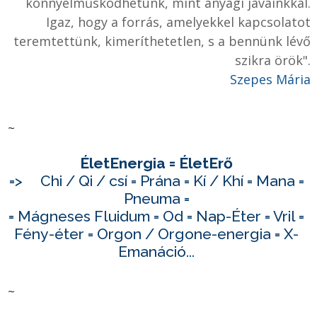
könnyelműsködhetünk, mint anyagi javainkkal.
Igaz, hogy a forrás, amelyekkel kapcsolatot
teremtettünk, kimeríthetetlen, s a bennünk lévő
szikra örök
".
Szepes Mária
~
ÉletEnergia
= ÉletErő
=> Chi / Qi / csí = Prána = Kí / Khí = Mana =
Pneuma =
= Mágneses Fluidum = Od = Nap-Éter = Vril =
Fény-éter = Orgon / Orgone-energia = X-
Emanáció
...
~