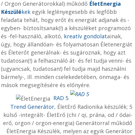
/ Orgon Generátorokkal) működő
ÉletEnergia
Készülé
kek
egyik leglényegesebb és legfőbb
feladata tehát, hogy erőt és energiát adjanak és -
egyben- bíztosítsanak(!) a készüléket programozó
és -fel-használó, alkotó,
kreatív gondolat
ainak,
úgy, hogy állandóan- és folyamatosan Életenergiát
és Életerőt generálnak- és sugároznak, hogy azt
tudatosan(!) a felhasználó át- és fel tudja venni- és
(ugyancsak, tudatosan!) fel tudja majd használni
bármely-, ill. minden cselekedetében, önmaga- és
mások megsegítésére és előnyére.
RAD 5
Trend Generátor
, ÉletErő Radionika készülék; 5
külső -integrált- ÉletErő (chi / qi, prána, od / ódai-
erő, orgon / orgon-energia) Generátorral működő
ÉletEnergia Készülék, melyen az egyik Generátor