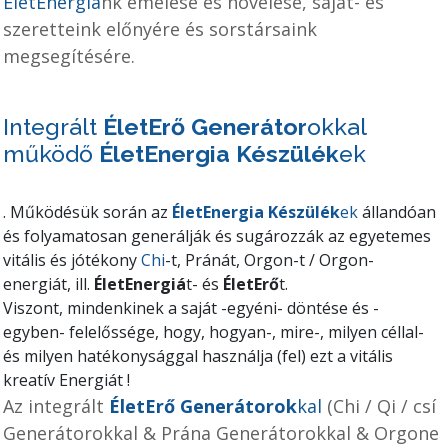
ÉletEnergiá
nk emelése és növelése, saját- és
szeretteink előnyére és sorstársaink
megsegítésére.
Integrált
ÉletErő Generátor
okkal
működő
ÉletEnergia Készülék
ek
.
Működésük során az
ÉletEnergia Készülék
ek
állandóan
és folyamatosan generálják és sugározzák az egyetemes
vitális és jótékony
Chi
-t, Pránát, Orgon-t / Orgon-
energiát, ill.
ÉletEnergiá
t- és
ÉletErő
t.
Viszont, mindenkinek a saját -egyéni- döntése és -
egyben- felelőssége, hogy, hogyan-, mire-, milyen céllal-
és milyen hatékonysággal használja (fel) ezt a vitális
kreatív Energiát !
Az integrált
ÉletErő
Generátorok
kal
(Chi / Qi / csí
Generátorokkal & Prána Generátorokkal & Orgone