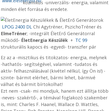
kozmikus -univerzális- energia, valamint
minden élet forrása és eredete.
LPOG 2400 DL
Chi Agytréner, PszichoTréner és
ElmeTréner
; -integrált ÉletErő Generátorral
működő-
ÉletEnergia Készülék
+
TC 99
strukturális kapocs és -egyedi- transzfer pár
Ez az a -misztikus és titokzatos- energia, melynek
-hathatós- segítségével, valamint -tudatos és
aktív- felhasználásával (kivétel nélkül, így Ön is!) -
szinte- bármit elérhet, bármi lehet, bármivé
válhat és bármit bírtokolhat!
Ezt nem -csak- mi mondjuk, hanem ezt állítja több
-neves- szakértő-, a témával foglakozó szakember
is, mint: Charles F. Haanel, Wallace D. Wattles,