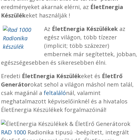
eredményeket akarnak elérni, az
ÉletEnergia
Készülék
eket használják !
Az
ÉletEnergia Készülékek
az
egész világon, több tízezer
(implicit; több százezer)
embernek már segítettek, jobban,
egészségesebben és sikeresebben élni.
Eredeti
ÉletEnergia Készülék
eket és
ÉletErő
Generátor
okat sehol a világon máshol nem talál,
csak magánál a
feltaláló
nál, valamint
meghatalmazott képviselőinknél és a hivatalos
ÉletEnergia Készülékek forgalmazóinál!
RAD 1000
Radionika tipusú -beépített, integrált