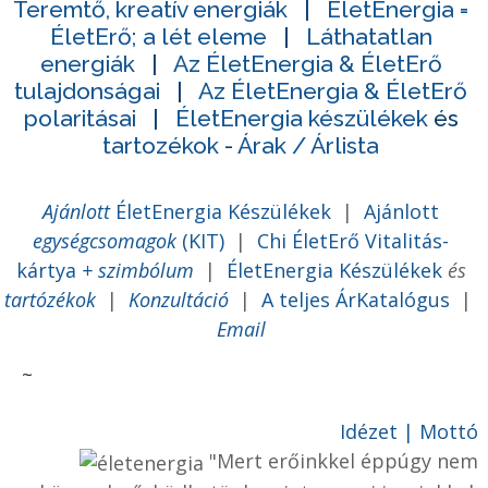
Teremtő, kreatív energiák
|
ÉletEnergia =
ÉletErő; a lét
eleme
|
Láthatatlan
energiák
|
Az ÉletEnergia & ÉletErő
tulajdonságai
|
Az ÉletEnergia & ÉletErő
polaritásai
|
ÉletEnergia készülékek
és
tartozékok
-
Árak / Árlista
Ajánlott
ÉletEnergia Készülékek
|
Ajánlott
egységcsomagok
(KIT)
|
Chi ÉletErő Vitalitás-
kártya
+ szimbólum
|
ÉletEnergia Készülékek
és
tartózékok
|
Konzultáció
|
A teljes ÁrKatalógus
|
Email
~
Idézet | Mottó
"Mert erőinkkel éppúgy nem