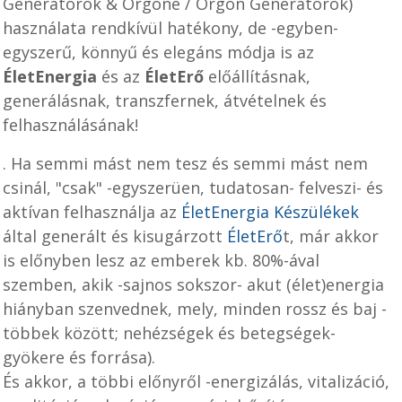
Generátorok & Orgone / Orgon Generátorok)
használata rendkívül hatékony, de -egyben-
egyszerű, könnyű és elegáns módja is az
ÉletEnergia
és az
ÉletErő
előállításnak,
generálásnak, transzfernek, átvételnek és
felhasználásának!
.
Ha semmi mást nem tesz és semmi mást nem
csinál, "csak" -egyszerüen, tudatosan- felveszi- és
aktívan felhasználja az
ÉletEnergia Készülékek
által generált és kisugárzott
ÉletErő
t, már akkor
is előnyben lesz az emberek kb. 80%-ával
szemben, akik -sajnos sokszor- akut (élet)energia
hiányban szenvednek, mely, minden rossz és baj -
többek között; nehézségek és betegségek-
gyökere és forrása).
És akkor, a többi előnyről -energizálás, vitalizáció,