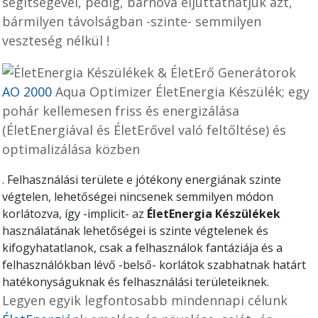
segítségével, pedig, bárhová eljuttathatjuk azt,
bármilyen távolságban -szinte- semmilyen
veszteség nélkül !
AO 2000
Aqua Optimizer ÉletEnergia Készülék; egy
pohár kellemesen friss és energizálása
(ÉletEnergiával és ÉletErővel való feltőltése) és
optimalizálása közben
.
Felhasználási területe e jótékony energiának szinte
végtelen, lehetőségei nincsenek semmilyen módon
korlátozva, így -implicit- az
ÉletEnergia Készülékek
használatának lehetőségei is szinte végtelenek és
kifogyhatatlanok, csak a felhasználok fantáziája és a
felhasználókban lévő -belső- korlátok szabhatnak határt
hatékonyságuknak és felhasználási területeiknek.
Legyen egyik legfontosabb mindennapi célunk