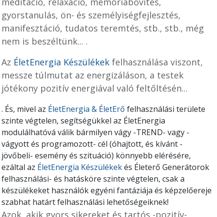
meditáció, relaxáció, memóriabővítés,
gyorstanulás, ön- és személyiségfejlesztés,
manifesztáció, tudatos teremtés, stb., stb., még
nem is beszéltünk...
.
Az
ÉletEnergia Készülékek
felhasználása viszont,
messze túlmutat az energizáláson, a testek
jótékony pozitív energiával való feltőltésén...
.
És, mivel az
ÉletEnergia & ÉletErő
felhasználási területe
szinte végtelen, segítségükkel az ÉletEnergia
modulálhatóvá válik bármilyen vágy -TREND- vagy -
vágyott és programozott- cél (óhajtott, és kívánt -
jövőbeli- esemény és szituáció) könnyebb elérésére,
ezáltal az
ÉletEnergia Készülékek
és Életerő Generátorok
felhasználási- és hatásköre szinte végtelen, csak a
készülékeket használók egyéni fantáziája és képzelőereje
szabhat határt felhasználási lehetőségeiknek!
Azok, akik gyors sikereket és tartós -pozitív-