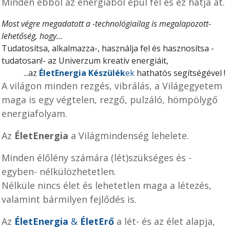
Minden ebből az energiából épül fel és ez hatja át.
Most végre megadatott a -technológiailag is megalapozott-
lehetőség, hogy...
Tudatosítsa, alkalmazza-, használja fel és hasznosítsa -
tudatosan!- az Univerzum kreatív energiáit,
...az
ÉletEnergia Készülék
ek
hathatós segítségével !
A világon minden rezgés, vibrálás, a Világegyetem
maga is egy végtelen, rezgő, pulzáló, hömpölygő
energiafolyam
.
Az
ÉletEnergia
a Világmindenség lehelete.
Minden élőlény számára (lét)szükséges és -
egyben- nélkülözhetetlen.
Nélküle nincs élet és lehetetlen maga a létezés,
valamint bármilyen fejlődés is.
Az
ÉletEnergia
&
ÉletErő
a lét- és az élet alapja,