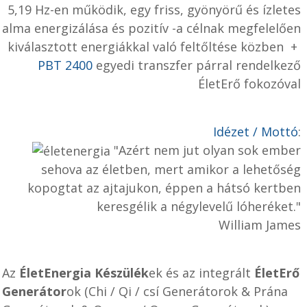
5,19 Hz-en működik, egy friss, gyönyörű és ízletes
alma energizálása és pozitív -a célnak megfelelően
kiválasztott energiákkal való feltőltése közben +
PBT 2400
egyedi transzfer párral rendelkező
ÉletErő fokozóval
Idézet / Mottó
:
"Azért nem jut olyan sok ember
sehova az életben, mert amikor a lehetőség
kopogtat az ajtajukon, éppen a hátsó kertben
keresgélik a négylevelű lóheréket."
William James
Az
ÉletEnergia Készülék
ek
és az integrált
ÉletErő
Generátor
ok (Chi / Qi / csí Generátorok & Prána