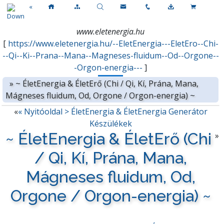
«
www.eletenergia.hu
[
https://www.eletenergia.hu/--EletEnergia---EletEro--Chi-
--Qi--Ki--Prana--Mana--Magneses-fluidum--Od--Orgone--
-Orgon-energia---
]
»
~ ÉletEnergia & ÉletErő (Chi / Qi, Kí, Prána, Mana,
Mágneses fluidum, Od, Orgone / Orgon-energia) ~
«
« Nyitóoldal > ÉletEnergia & ÉletEnergia Generátor
Készülékek
~ ÉletEnergia & ÉletErő (Chi
»
/ Qi, Kí, Prána, Mana,
Mágneses fluidum, Od,
Orgone / Orgon-energia) ~