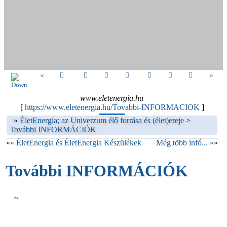
«
»
www.eletenergia.hu
[
https://www.eletenergia.hu/Tovabbi-INFORMACIOK
]
»
ÉletEnergia; az Univerzum élő forrása és (élet)ereje
>
További INFORMÁCIÓK
«
« ÉletEnergia és ÉletEnergia Készülékek
Még több infó... »
»
További INFORMÁCIÓK
~