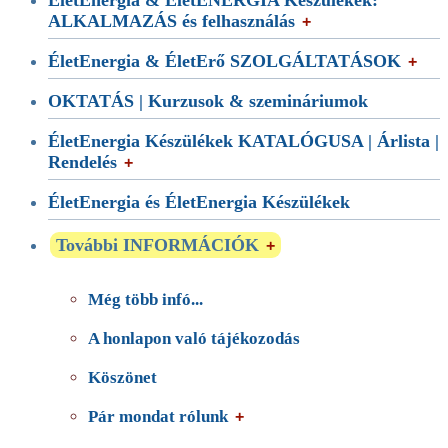
ÉletEnergia & ÉletENERGIA Készülékek:
ALKALMAZÁS és felhasználás
ÉletEnergia & ÉletErő SZOLGÁLTATÁSOK
OKTATÁS | Kurzusok & szemináriumok
ÉletEnergia Készülékek KATALÓGUSA | Árlista |
Rendelés
ÉletEnergia és ÉletEnergia Készülékek
További INFORMÁCIÓK
Még több infó...
A honlapon való tájékozodás
Köszönet
Pár mondat rólunk