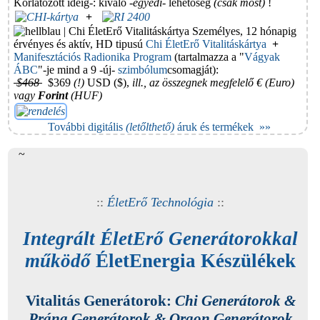
Korlátozott ideig-: kiváló -
egyedi
- lehetőség
(csak most)
!
+
Személyes,
12 hónapig
érvényes és aktív, HD tipusú
Chi ÉletErő Vitalitáskártya
+
Manifesztációs Radionika Program
(tartalmazza a "
Vágyak
ÁBC
"-je mind a 9 -új-
szimbólum
csomagját):
$468
$369
(!)
USD ($),
ill., az összegnek megfelelő € (Euro)
vagy
Forint
(HUF)
További digitális
(letőlthető)
áruk és termékek »»
~
::
ÉletErő Technológia
::
Integrált ÉletErő Generátorokkal
működő
ÉletEnergia Készülékek
Vitalitás Generátorok:
Chi Generátorok &
Prána Generátorok & Orgon Generátorok