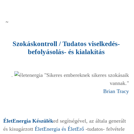
~
Szokáskontroll
/ Tudatos viselkedés-
befolyásolás- és kialakítás
.
"Sikeres embereknek sikeres szokásaik
vannak."
Brian Tracy
ÉletEnergia Készülék
ed segítségével, az általa generált
és kisugárzott
ÉletEnergia és ÉletErő
-tudatos- felvétele