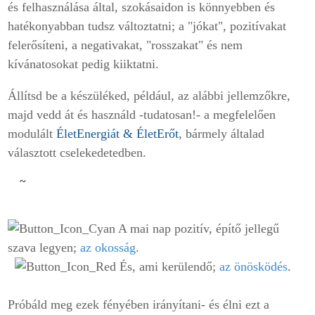
és felhasználása által, szokásaidon is könnyebben és
hatékonyabban tudsz változtatni; a "jókat", pozitívakat
felerősíteni, a negativakat, "rosszakat" és nem
kívánatosokat pedig kiiktatni.
Állítsd be a készüléked, például, az alábbi jellemzőkre,
majd vedd át és használd -tudatosan!- a megfelelően
modulált
ÉletEnergiát & ÉletErőt
, bármely általad
választott cselekedetedben.
~
A mai nap pozitív, építő jellegű
szava legyen;
az okosság
.
És, ami kerülendő;
az önösködés
.
Próbáld meg ezek fényében irányítani- és élni
ezt a