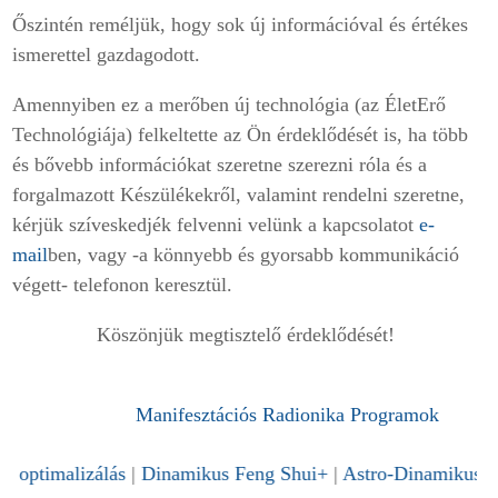
Őszintén reméljük, hogy sok új információval és értékes
ismerettel gazdagodott.
Amennyiben ez a merőben új technológia (az ÉletErő
Technológiája) felkeltette az Ön érdeklődését is, ha több
és bővebb információkat szeretne szerezni róla és a
forgalmazott Készülékekről, valamint rendelni szeretne,
kérjük szíveskedjék felvenni velünk a kapcsolatot
e-
mail
ben, vagy -a könnyebb és gyorsabb kommunikáció
végett- telefonon keresztül.
Köszönjük megtisztelő érdeklődését!
Manifesztációs Radionika Programok
gizálás és optimalizálás
|
Dinamikus Feng Shui+
|
Astro-Din