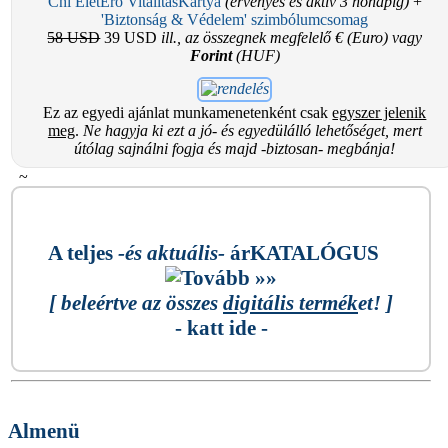
Chi ÉletErő VitalitásKártya
(érvényes és aktív 3 hónapig)
+
'Biztonság & Védelem' szimbólumcsomag
58 USD
39 USD
ill., az összegnek megfelelő € (Euro) vagy
Forint
(HUF)
Ez az egyedi ajánlat munkamenetenként csak
egyszer jelenik
meg
.
Ne hagyja ki ezt a jó- és egyedülálló lehetőséget, mert
útólag sajnálni fogja és majd -biztosan- megbánja!
~
A teljes
-és aktuális-
árKATALÓGUS
[ beleértve az összes
digitális termék
et! ]
- katt ide -
Almenü