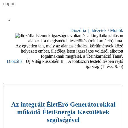
napot.
~
Diozófia | Idézetek / Mottók
Istennek igazságos voltán és a kinyilatkoztatáson
alapszik a megismételt testetöltés (reinkarnáció) tana.
Az egyetlen tan, mely az alantas erkölcsi körülmények közé
helyezett ember, illetőleg Isten igazságos voltáról alkotott
fogalmaknak megfelel, a 'Reinkarnáció Tana'.
Diozófia
| Új Világ küszöbén II. - A többszöri testetőltésben rejlő
igazság (1 rész, 9. o)
.
Az integrált
ÉletErő Generátorok
kal
működő
ÉletEnergia Készülék
ek
segítségével