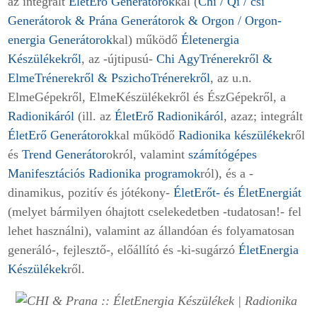
az integrált
ÉletErő Generátorok
kal (
Chi / Qi / csí
Generátorok & Prána Generátorok & Orgon / Orgon-
energia Generátorok
kal) működő
Életenergia
Készülékekről
, az -újtipusú-
Chi
AgyTrénerekről &
ElmeTrénerekről & PszichoTrénerekről
, az u.n.
ElmeGépekről, ElmeKészülékekről és ÉszGépekről, a
Radionikáról
(ill. az
ÉletErő Radionikáról
, azaz; integrált
ÉletErő Generátorok
kal működő
Radionika készülékek
ről
és
Trend Generátor
okról, valamint
számítógépes
Manifesztációs Radionika programok
ról), és a -
dinamikus, pozitív és jótékony-
ÉletErőt- és ÉletEnergiát
(melyet bármilyen óhajtott cselekedetben -tudatosan!- fel
lehet használni), valamint az állandóan és folyamatosan
generáló-, fejlesztő-, előállító és -ki-sugárzó
ÉletEnergia
Készülékek
ről.