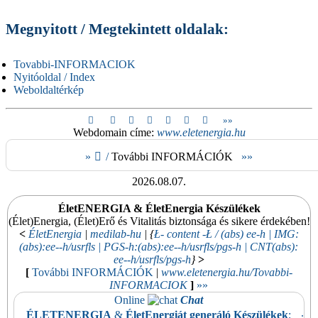
Megnyitott / Megtekintett oldalak:
Tovabbi-INFORMACIOK
Nyitóoldal / Index
Weboldaltérkép
»
»
Webdomain címe:
www.eletenergia.hu
»
/
További INFORMÁCIÓK
»
»
2026.08.07.
ÉletENERGIA & ÉletEnergia Készülékek
(Élet)Energia, (Élet)Erő és Vitalitás biztonsága és sikere érdekében!
<
ÉletEnergia
|
medilab-hu
| {
Ł- content -Ł / (abs) ee-h
| IMG:
(abs):ee--h/usrfls | PGS-h:(abs):ee--h/usrfls/pgs-h | CNT(abs):
ee--h/usrfls/pgs-h
}
>
[
További INFORMÁCIÓK
|
www.eletenergia.hu
/Tovabbi-
INFORMACIOK
]
»
»
Online
Chat
.
ÉLETENERGIA
&
ÉletEnergiát generáló Készülékek
;