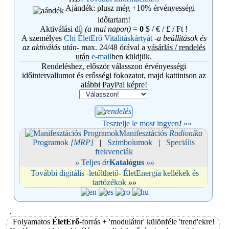
Ajándék:
plusz még +10% érvényességi
időtartam!
Aktiválási díj
(a mai napon)
=
0
$ / € / £ / Ft !
A
személyes
Chi ÉletErő Vitalitáskártyát
-a beállítások és
az aktiválás után-
max. 24/48 órával a
vásárlás / rendelés
után
e-mail
ben küldjük.
Rendeléshez, először válasszon érvényességi
időintervallumot és erősségi fokozatot, majd kattintson az
alábbi PayPal képre!
Tesztelje le most ingyen
!
»»
Manifesztációs
Radionika
Programok
[MRP]
|
Szimbolumok
|
Speciális
frekvenciák
»
Teljes
ár
Katalógus
»»
További digitális -letőlthető- ÉletEnergia kellékek és
tartózékok
»»
.
Folyamatos
ÉletErő
-forrás + 'modulátor' különféle 'trend'ekre!