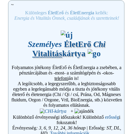
~
Különleges
ÉletErő
és
ÉletEnergia
kellék:
Energia és Vitalitás Önnek, családjának és szeretteinek!
Személyes
ÉletErő
Chi
Vitalitás
kártya
Folyamatos jótékony ÉletErő és ÉletEnergia a zsebében, a
pénztárcájában és -most- a számítógépén és -okos-
telefon
ján is!
A lególcsobb, a legegyszerűbb, a legbiztonságosabb
egyben a legelegánsabb módja a tiszta és jótékony vitális
életerő és életenergia (Chi / Qi / csí, Prána, Od, Mágneses
fluidum, Orgon / Orgone, Vril, BioEnergia, stb.) közvetlen
és folyamatos ellátásnak.
+
Különböző érvényességi időszakok! Különböző
erősség
i
fokozatok!
Érvényesség
: 3, 6, 9, 12, 24, 36 hónap
| Erősség
: ST, DL,
HD.
További információk...