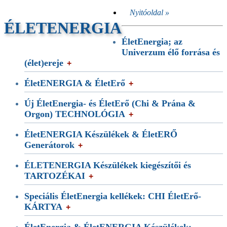
Nyitóoldal »
ÉLETENERGIA
ÉletEnergia; az
Univerzum élő forrása és
(élet)ereje
ÉletENERGIA & ÉletErő
Új ÉletEnergia- és ÉletErő (Chi & Prána &
Orgon) TECHNOLÓGIA
ÉletENERGIA Készülékek & ÉletERŐ
Generátorok
ÉLETENERGIA Készülékek kiegészítői és
TARTOZÉKAI
Speciális ÉletEnergia kellékek: CHI ÉletErő-
KÁRTYA