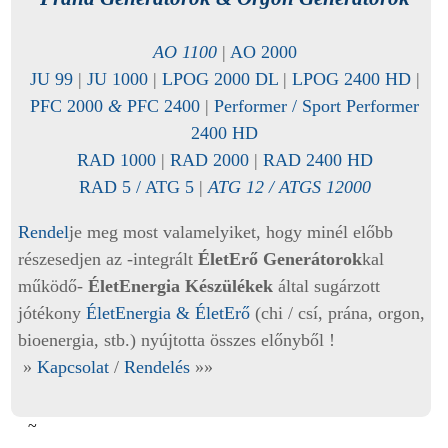
AO 1100
|
AO 2000
JU 99
|
JU 1000
|
LPOG 2000 DL
|
LPOG 2400 HD
|
PFC 2000
&
PFC 2400
|
Performer
/ Sport Performer
2400
HD
RAD 1000
|
RAD 2000
|
RAD 2400 HD
RAD 5 / ATG 5
|
ATG 12 / ATGS 12000
Rendel
je meg most valamelyiket, hogy minél előbb
részesedjen az -integrált
ÉletErő Generátorok
kal
működő-
ÉletEnergia Készülékek
által sugárzott
jótékony
ÉletEnergia & ÉletErő
(chi / csí, prána, orgon,
bioenergia, stb.) nyújtotta összes előnyből !
»
Kapcsolat
/
Rendelés
»»
~