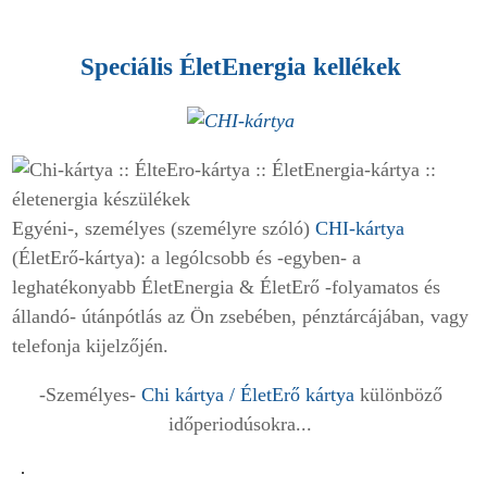
Speciális
ÉletEnergia
kellékek
Egyéni-, személyes (személyre szóló)
CHI-kártya
(ÉletErő-kártya)
: a lególcsobb és -egyben- a
leghatékonyabb ÉletEnergia & ÉletErő -folyamatos és
állandó- útánpótlás az Ön zsebében, pénztárcájában
, vagy
telefonja kijelzőjén.
-Személyes-
Chi kártya / ÉletErő kártya
különböző
időperiodúsokra...
.