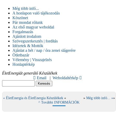
Még több infó...
A honlapon való tájékozodás
Köszönet
Pár mondat rólunk
Az első magyar weboldal
Forgalmazás
Ajánlott irodalom
Szövegszerkesztés | fordítás
Idézetek & Mottók
Ajánlat a hét / nap / óra zenei slágerére
Ötletbazár
Vélemény | Visszajelzés
Honlaptérkép
ÉletEnergiát generáló Készülékek
Email
|
Weboldaltérkép
« ÉletEnergia és ÉletEnergia Készülékek
«
»
Még több infó... »
»
^ További INFORMÁCIÓK