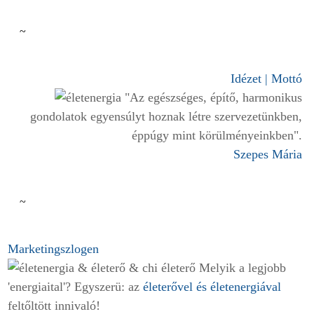
~
Idézet | Mottó
"Az egészséges, építő, harmonikus
gondolatok egyensúlyt hoznak létre szervezetünkben,
éppúgy mint körülményeinkben".
Szepes Mária
~
Marketingszlogen
Melyik a legjobb
'energiaital'? Egyszerü: az
életerővel és életenergiával
feltőltött innivaló!