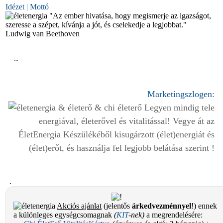
Idézet | Mottó
"Az ember hivatása, hogy megismerje az igazságot,
szeresse a szépet, kívánja a jót, és cselekedje a legjobbat."
Ludwig van Beethoven
~
Marketingszlogen
:
Legyen mindig tele
energiával, életerővel és vitalitással! Vegye át az
ÉletEnergia Készülékéből kisugárzott (élet)energiát és
(élet)erőt, és használja fel legjobb belátása szerint !
.
Akciós ajánlat
(jelentős
árkedvezménnyel
!) ennek
a különleges egységcsomagnak
(
KIT
-nek)
a megrendelésére: