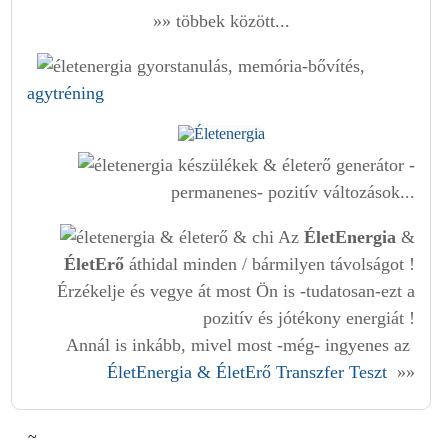
»» többek között...
gyorstanulás, memória-bővítés,
agytréning
-
permanenes- pozitív változások...
Az
ÉletEnergia
&
ÉletErő
áthidal minden / bármilyen távolságot !
Érzékelje és vegye át most Ön is -tudatosan-ezt a
pozitív és jótékony energiát !
Annál is inkább, mivel most -még- ingyenes az
ÉletEnergia & ÉletErő Transzfer Teszt
»»
~