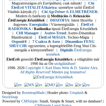
Magyarországon
(és Európában)
, csak nálunk! |
Chi
ÉletErő VITALITÁSkártya
: személyre szóló ÉletErő
Vitalitás kártyák
(!)
|
Chi
AgyTréner
&
ELMETRÉNER
:
Modern és hatékony új
Meditációs
és
Relaxációs
ÉletEnergia Készülékek
|
DIOZÓFIA
: Isteni filozófia |
-Ingyenes-
Energizálás
/ Vízeneregizálás |
ÉletErő
RADIONIKA
/
Radionika
tipusú ÉletEnergia Készülékek
|
CHI Manager
|
Asztro-Trend
: Asztro-Dinamikus
Manifesztáció |
ÉletErő MÁGIA
: Techno-Mágia |
Orgonit
® |
7 Csakra
&
Aura
|
Dinamikus FENG
SHUI CHI
: egyszerüen, a legmegfelelőbb Feng Shui Chi-
energiák a környezetében! |
Digitális
ÉletEnergia
termékek
ÉletErő
t generáló
ÉletEnergia Készülék
ek
: a világhálón már
1998 óta az Ön
szolgálatában
!
1998-
2026
Copyright © Karl Hans Welz & D. Sándor Alex.
All Rights Reserved!
Minden jog fenntartva!
Designed by
BootstrapMade
| Header photo:
Unsplash
&
StockSnap
Powered by
CMSimple
: Small, Simple & Smart, with no database!
|
CMSimple Legal Notice