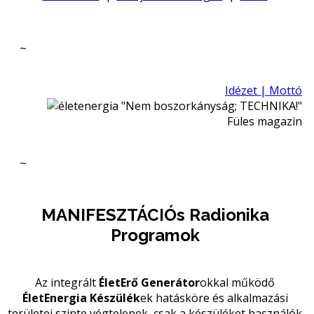
~
Idézet | Mottó
"Nem boszorkányság; TECHNIKA!"
Füles magazin
~
MANIFESZTÁCIÓs Radionika
Programok
Az integrált
ÉletErő Generátor
okkal működő
ÉletEnergia Készülék
ek
hatásköre és alkalmazási
területei szinte végtelenek, csak a készüléket használók