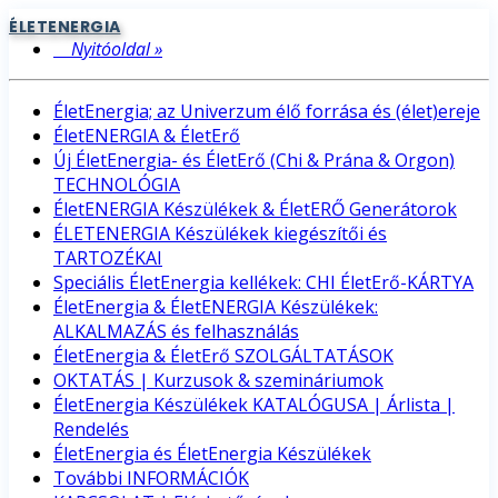
ÉLETENERGIA
Nyitóoldal »
ÉletEnergia; az Univerzum élő forrása és (élet)ereje
ÉletENERGIA & ÉletErő
Új ÉletEnergia- és ÉletErő (Chi & Prána & Orgon)
TECHNOLÓGIA
ÉletENERGIA Készülékek & ÉletERŐ Generátorok
ÉLETENERGIA Készülékek kiegészítői és
TARTOZÉKAI
Speciális ÉletEnergia kellékek: CHI ÉletErő-KÁRTYA
ÉletEnergia & ÉletENERGIA Készülékek:
ALKALMAZÁS és felhasználás
ÉletEnergia & ÉletErő SZOLGÁLTATÁSOK
OKTATÁS | Kurzusok & szemináriumok
ÉletEnergia Készülékek KATALÓGUSA | Árlista |
Rendelés
ÉletEnergia és ÉletEnergia Készülékek
További INFORMÁCIÓK