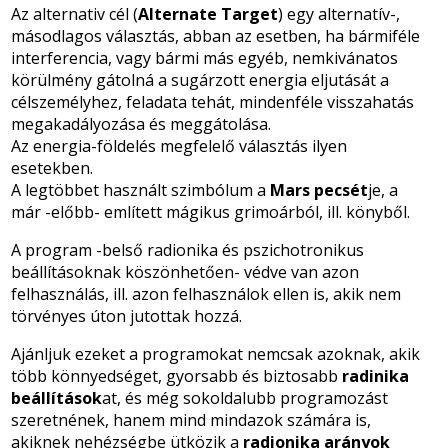
Az alternativ cél (
Alternate Target
) egy alternatív-,
másodlagos választás, abban az esetben, ha bármiféle
interferencia, vagy bármi más egyéb, nemkivánatos
körülmény gátolná a sugárzott energia eljutását a
célszemélyhez, feladata tehát, mindenféle visszahatás
megakadályozása és meggátolása.
Az energia-földelés megfelelő választás ilyen
esetekben.
A legtöbbet használt szimbólum a
Mars pecsét
je, a
már -előbb- említett mágikus grimoárból, ill. könyből.
A program -belső radionika és pszichotronikus
beállításoknak köszönhetően- védve van azon
felhasználás, ill. azon felhasználok ellen is, akik nem
törvényes úton jutottak hozzá.
Ajánljuk ezeket a programokat nemcsak azoknak, akik
több könnyedséget, gyorsabb és biztosabb
radinika
beállítások
at, és még sokoldalubb programozást
szeretnének, hanem mind mindazok számára is,
akiknek nehézségbe ütközik a
radionika arányok