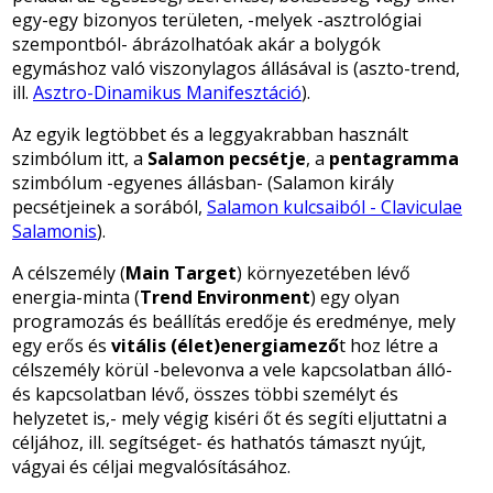
egy-egy bizonyos területen, -melyek -asztrológiai
szempontból- ábrázolhatóak akár a bolygók
egymáshoz való viszonylagos állásával is (aszto-trend,
ill.
Asztro-Dinamikus Manifesztáció
).
Az egyik legtöbbet és a leggyakrabban használt
szimbólum itt, a
Salamon pecsétje
, a
pentagramma
szimbólum -egyenes állásban- (Salamon király
pecsétjeinek a sorából,
Salamon kulcsaiból - Claviculae
Salamonis
).
A célszemély (
Main Target
) környezetében lévő
energia-minta (
Trend Environment
) egy olyan
programozás és beállítás eredője és eredménye, mely
egy erős és
vitális (élet)energiamező
t hoz létre a
célszemély körül -belevonva a vele kapcsolatban álló-
és kapcsolatban lévő, összes többi személyt és
helyzetet is,- mely végig kiséri őt és segíti eljuttatni a
céljához, ill. segítséget- és hathatós támaszt nyújt,
vágyai és céljai megvalósításához.