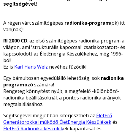
segítségével!
A régen várt számítógépes
radionika-program
(ok) itt
van(nak)!
RI 2000 CD
: az első számítógépes radionika program a
világon, ami 'strukturális kapoccsal' csatlakoztatott- és
kapcsolodott az ÉletEnergia Készülékehez, még 1996-
ból!
Ez is
Karl Hans Welz
nevéhez fűződik!
Egy bámultosan egyedülálló lehetőség, sok
radionika
programozó
számára!
Rengeteg könnyítést nyújt, a megfelelő -különböző-
radionika beállításoknál, a pontos radionika arányok
megtalalálásához.
Segítségével mégjobban kiterjesztheti az
ÉletErő
Generátorokkal működő ÉletEnergia Készülékek
és
ÉletErő Radionika készülék
ek kapacitását és