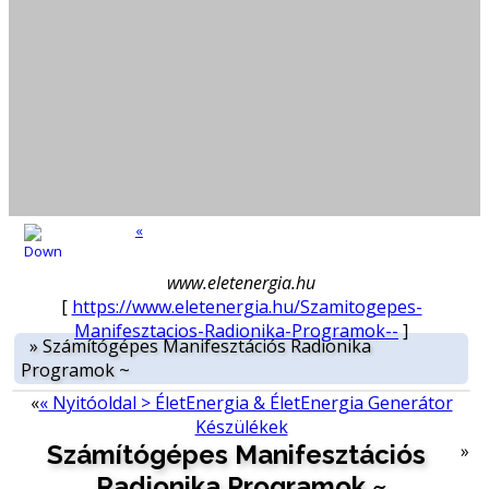
«
www.eletenergia.hu
[
https://www.eletenergia.hu/Szamitogepes-
Manifesztacios-Radionika-Programok--
]
»
Számítógépes Manifesztációs Radionika
Programok ~
«
« Nyitóoldal > ÉletEnergia & ÉletEnergia Generátor
Készülékek
Számítógépes Manifesztációs
»
Radionika Programok ~