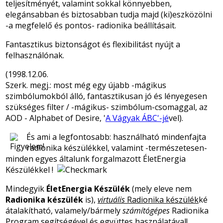
teljesítményét, valamint sokkal könnyebben,
elegánsabban és biztosabban tudja majd (ki)eszközölni
-a megfelelő és pontos- radionika beállításait.
Fantasztikus biztonságot és flexibilitást nyújt a
felhasználónak.
(1998.12.06.
Szerk. megj.: most még egy újabb -mágikus
szimbólumokból álló, fantasztikusan jó és lényegesen
szükséges filter / -mágikus- szimbólum-csomaggal, az
AOD - Alphabet of Desire, '
A Vágyak ÁBC'-jé
vel).
És ami a legfontosabb: használható mindenfajta
radionika készülékkel, valamint -természetesen-
minden egyes általunk forgalmazott ÉletEnergia
Készülékkel !
Mindegyik
ÉletEnergia Készülék
(mely eleve nem
Radionika készülék
is),
virtuális
Radionika készülék
ké
átalakítható, valamely/bármely
számítógépes
Radionika
Program segítségével és együttes használatával!