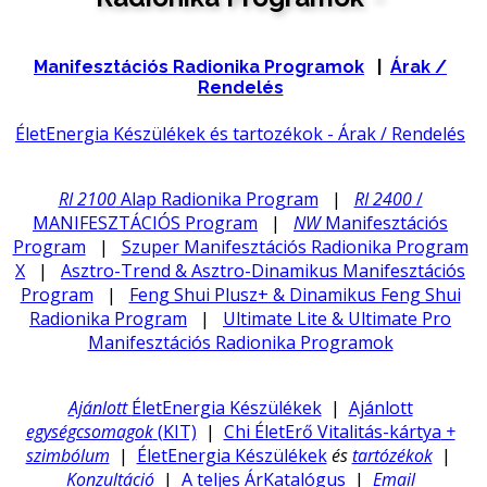
Manifesztációs Radionika Programok
|
Árak /
Rendelés
ÉletEnergia Készülékek és tartozékok - Árak / Rendelés
RI 2100
Alap Radionika Program
|
RI 2400
/
MANIFESZTÁCIÓS Program
|
NW
Manifesztációs
Program
|
Szuper Manifesztációs Radionika Program
X
|
Asztro-Trend & Asztro-Dinamikus Manifesztációs
Program
|
Feng Shui Plusz+ & Dinamikus Feng Shui
Radionika Program
|
Ultimate Lite & Ultimate Pro
Manifesztációs Radionika Programok
Ajánlott
ÉletEnergia Készülékek
|
Ajánlott
egységcsomagok
(KIT)
|
Chi ÉletErő Vitalitás-kártya
+
szimbólum
|
ÉletEnergia Készülékek
és
tartózékok
|
Konzultáció
|
A teljes ÁrKatalógus
|
Email