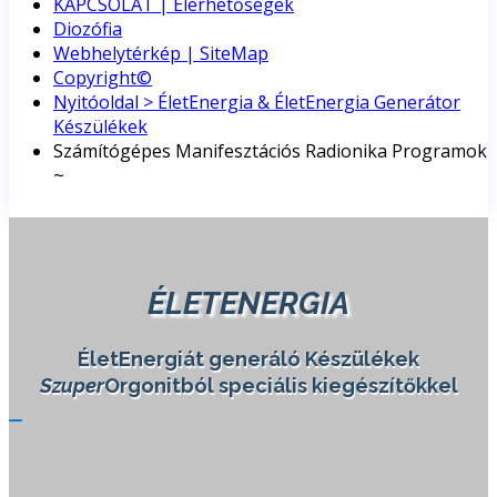
KAPCSOLAT | Elérhetőségek
Diozófia
Webhelytérkép | SiteMap
Copyright©
Nyitóoldal > ÉletEnergia & ÉletEnergia Generátor
Készülékek
Számítógépes Manifesztációs Radionika Programok
~
ÉLETENERGIA
ÉletEnergiát generáló Készülékek
Szuper
Orgonitból speciális kiegészítőkkel