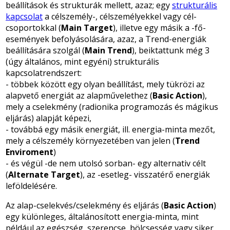
beállítások és strukturák mellett, azaz; egy
strukturális
kapcsolat
a célszemély-, célszemélyekkel vagy cél-
csoportokkal (
Main Target
), illetve egy másik a -fő-
események befolyásolására, azaz, a Trend-energiák
beállítására szolgál (
Main Trend
), beiktattunk még 3
(úgy általános, mint egyéni) strukturális
kapcsolatrendszert:
- többek között egy olyan beállítást, mely tükrözi az
alapvető energiát az alapművelethez (
Basic Action
),
mely a cselekmény (radionika programozás és mágikus
eljárás) alapját képezi,
- továbbá egy másik energiát, ill. energia-minta mezőt,
mely a célszemély környezetében van jelen (
Trend
Enviroment
)
- és végül -de nem utolsó sorban- egy alternativ célt
(
Alternate Target
), az -esetleg- visszatérő energiák
leföldelésére.
Az alap-cselekvés/cselekmény és eljárás (
Basic Action
)
egy különleges, általánosított energia-minta, mint
például az egészség, szerencse, bölcsesség vagy siker