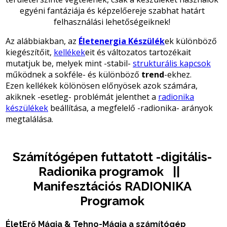
egyéni fantáziája és képzelőereje szabhat határt
felhasználási lehetőségeiknek!
Az alábbiakban, az
Életenergia Készülék
ek különböző
kiegészítőit,
kellékek
eit és változatos tartozékait
mutatjuk be, melyek mint -stabil-
strukturális kapcsok
működnek a sokféle- és különböző
trend
-ekhez.
Ezen kellékek kölönösen előnyösek azok számára,
akiknek -esetleg- problémát jelenthet a
radionika
készülékek
beállítása, a megfelelő -radionika- arányok
megtalálása.
Számítógépen futtatott -digitális-
Radionika programok ||
Manifesztációs RADIONIKA
Programok
ÉletErő Mágia
&
Tehno-Mágia
a
számítógép