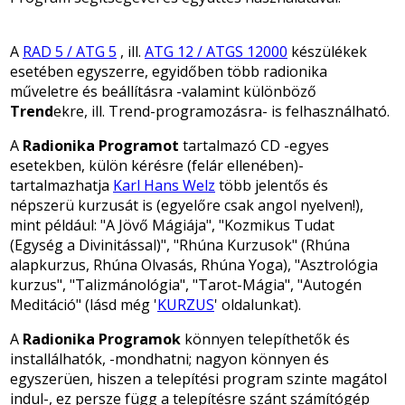
A
RAD 5 / ATG 5
, ill.
ATG 12 / ATGS 12000
készülékek
esetében egyszerre, egyidőben több radionika
műveletre és beállításra -valamint különböző
Trend
ekre, ill. Trend-programozásra- is felhasználható.
A
Radionika Programot
tartalmazó CD -egyes
esetekben, külön kérésre (felár ellenében)-
tartalmazhatja
Karl Hans Welz
több jelentős és
népszerü kurzusát is (egyelőre csak angol nyelven!),
mint például: "A Jövő Mágiája", "Kozmikus Tudat
(Egység a Divinitással)", "Rhúna Kurzusok" (Rhúna
alapkurzus, Rhúna Olvasás, Rhúna Yoga), "Asztrológia
kurzus", "Talizmánológia", "Tarot-Mágia", "Autogén
Meditáció"
(lásd még '
KURZUS
' oldalunkat)
.
A
Radionika Programok
könnyen telepíthetők és
installálhatók, -mondhatni; nagyon könnyen és
egyszerüen, hiszen a telepítési program szinte magátol
indul-, ez persze függ a telepítésre szánt számítógép