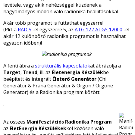
levétele, vagy akik nehézséggel küzdenek a
hagyományos módon való radionika beállításokkal.
Akár több programot is futtathat egyszerre!
(Pld. a
RAD 5
-el egyszerre 5,
az
ATG 12 / ATGS 12000
-el
akár 12 különböző radionika programot is használhat
egyazon időben)!
A fenti ábra a
strukturális kapcsolatok
at ábrázolja a
Target
,
Trend
, ill. az
Életenergia Készülék
be
beépített és integrált
Életerő Generátor
(Chi
Generátor & Prána Generátor & Orgon / Orgone
Generátor) és a
Radionika program között.
.
Az összes
Manifesztációs Radionika Program
az
ÉletEnergia Készülékek
kel közösen való
használatra és -együtt-működésre lett kifejlesztve!