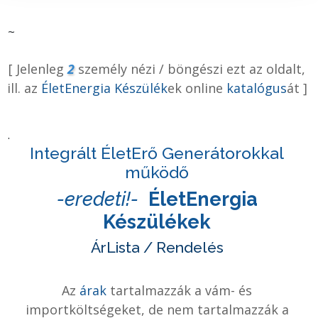
~
[ Jelenleg
2
személy nézi / böngészi ezt az oldalt,
ill. az
ÉletEnergia Készülék
ek online
katalógus
át
]
.
Integrált ÉletErő Generátorokkal
működő
-eredeti!-
ÉletEnergia
Készülékek
ÁrLista / Rendelés
Az
árak
tartalmazzák a vám- és
importköltségeket, de nem tartalmazzák a