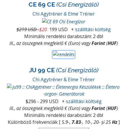
CE 69 CE
(Csí Energizáló)
Chi Agytréner
&
Elme Tréner
$219 USD
-
$20
199 USD
+
szállítási költség
Minimális rendelési darabszám: 2 db!
ill., az összegnek megfelelő € (Euro) vagy
Forint
(
HUF
)
JU 99 CE
(Csí Energizáló)
Chi Agytréner & Elme Tréner
$296 - 299 USD
+
szállítási költség
ill., az összegnek megfelelő € (Euro) vagy
Forint
(
HUF
)
Minimális rendelési darabszám: 2 db!
Különböző frekvenciák [
5.9-,
7.83
-, 10-, 20- și 25
Hz
]