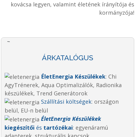
kovácsa legyen, valamint életének írányítója és
kormányzója!
~
ÁRKATALÓGUS
ÉletEnergia Készülékek
: Chi
AgyTrénerek, Aqua Optimalizálók, Radionika
készülékek, Trend Generátorok
Szállítási költségek
: országon
belül, EU-n belül
ÉletEnergia Készülékek
kiegészítői
és
tartózékai
:
egyenáramú
adapterek, strukturális kapcsok,