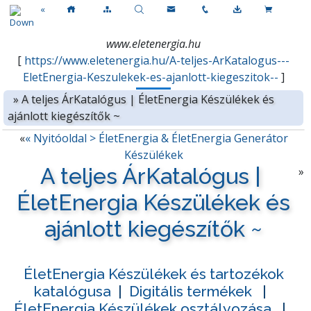
«
www.eletenergia.hu
[
https://www.eletenergia.hu/A-teljes-ArKatalogus---
EletEnergia-Keszulekek-es-ajanlott-kiegeszitok--
]
»
A teljes ÁrKatalógus | ÉletEnergia Készülékek és
ajánlott kiegészítők ~
«
« Nyitóoldal > ÉletEnergia & ÉletEnergia Generátor
Készülékek
A teljes ÁrKatalógus |
»
ÉletEnergia Készülékek és
ajánlott kiegészítők ~
ÉletEnergia Készülékek és tartozékok
katalógusa
|
Digitális termékek
|
ÉletEnergia Készülékek osztályozása
|