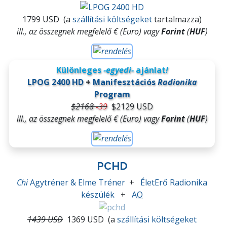
1799 USD
(a
szállítási költségeket
tartalmazza)
ill., az összegnek megfelelő € (Euro) vagy
Forint
(
HUF
)
Különleges
-egyedi-
ajánlat
!
LPOG 2400 HD
+
Manifesztációs
Radionika
Program
$2168
-
39
$2129 USD
ill., az összegnek megfelelő € (Euro) vagy
Forint
(
HUF
)
PCHD
Chi
Agytréner & Elme Tréner
+
ÉletErő Radionika
készülék
+
AO
1439 USD
1369 USD
(a
szállítási költségeket