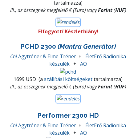
tartalmazza)
ill., az összegnek megfelelő € (Euro) vagy
Forint
(
HUF
)
Elfogyott
!
Készlethiány
!
PCHD 2300
(Mantra Generátor)
Chi
Agytréner & Elme Tréner
+
ÉletErő Radionika
készülék
+
AO
1699 USD
(a
szállítási költségeket
tartalmazza)
ill., az összegnek megfelelő € (Euro) vagy
Forint
(
HUF
)
Performer 2300 HD
Chi
Agytréner & Elme Tréner
+
ÉletErő Radionika
készülék
+
AO