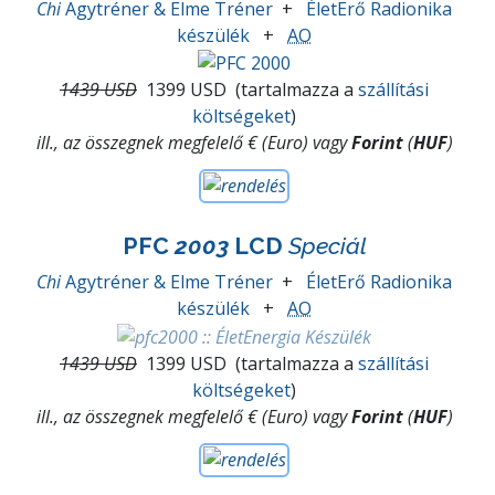
Chi
Agytréner & Elme Tréner
+
ÉletErő Radionika
készülék
+
AO
1439 USD
1399 USD
(tartalmazza a
szállítási
költségeket
)
ill., az összegnek megfelelő € (Euro) vagy
Forint
(
HUF
)
PFC
2003
LCD
Speciál
Chi
Agytréner & Elme Tréner
+
ÉletErő Radionika
készülék
+
AO
1439 USD
1399 USD
(tartalmazza a
szállítási
költségeket
)
ill., az összegnek megfelelő € (Euro) vagy
Forint
(
HUF
)