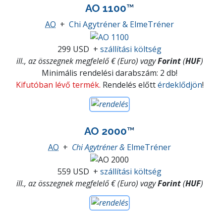
AO 1100
™
AO
+
Chi Agytréner & ElmeTréner
299 USD
+
szállítási költség
ill., az összegnek megfelelő € (Euro) vagy
Forint
(
HUF
)
Minimális rendelési darabszám: 2 db!
Kifutóban lévő termék.
Rendelés előtt
érdeklődjön
!
AO 2000
™
AO
+
Chi Agytréner &
ElmeTréner
559 USD
+
szállítási költség
ill., az összegnek megfelelő € (Euro) vagy
Forint
(
HUF
)