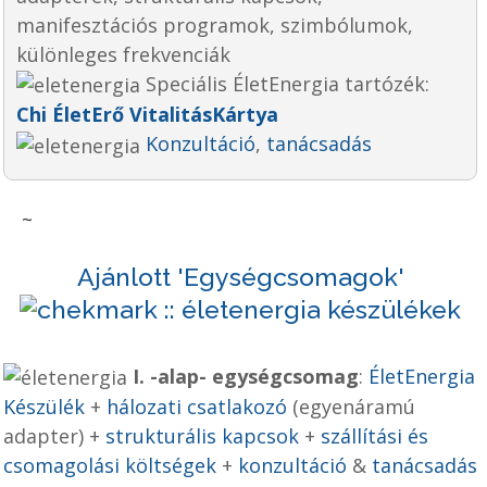
manifesztációs programok, szimbólumok,
különleges frekvenciák
Speciális ÉletEnergia tartózék:
Chi ÉletErő VitalitásKártya
Konzultáció
,
tanácsadás
~
Ajánlott 'Egységcsomagok'
I. -alap- egységcsomag
:
ÉletEnergia
Készülék
+
hálozati csatlakozó
(egyenáramú
adapter)
+
strukturális kapcsok
+
szállítási
és
csomagolási
költségek
+
konzultáció
&
tanácsadás