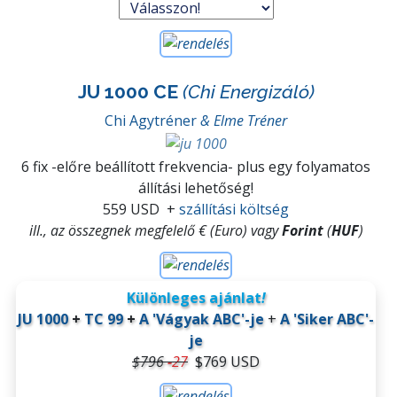
JU 1000 CE
(Chi Energizáló)
Chi Agytréner
& Elme Tréner
6 fix -előre beállított frekvencia- plus egy folyamatos
állítási lehetőség!
559 USD
+
szállítási költség
ill., az összegnek megfelelő € (Euro) vagy
Forint
(
HUF
)
Különleges ajánlat
!
JU 1000
+
TC 99
+
A 'Vágyak ABC'-je
+
A 'Siker ABC'-
je
$796
-
27
$769 USD