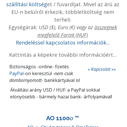
szállítási költség
et / fuvardíjat
. Mivel az árú az
EU-n belülről érkezik, többletköltség nem
terheli.
Egységárak:
USD ($), Euro (€) vagy
az
összegnek
megfelelő Forint (HUF)
Rendeléssel kapcsolatos információk...
Kattintás a képekre további információért...
Biztonságos -online- fizetés
» Kapcsolat
»»
PayPal
-on keresztül
-nem csak
dombornyomott-
bankkártyával is!
Átváltási arány USD / HUF: a PayPal sokkal
elönyösebb - bármely hazai bank- árfolyamával!
AO 1100
o
™