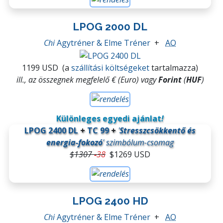
LPOG 2000 DL
Chi
Agytréner & Elme Tréner
+
AO
1199 USD
(a
szállítási költségeket
tartalmazza)
ill., az összegnek megfelelő € (Euro) vagy
Forint
(
HUF
)
Különleges egyedi ajánlat
!
LPOG 2400 DL
+
TC 99
+
'
Stresszcsökkentő és
energia-fokozó
' szimbólum-csomag
$1307
-
38
$1269 USD
LPOG 2400 HD
Chi
Agytréner & Elme Tréner
+
AO