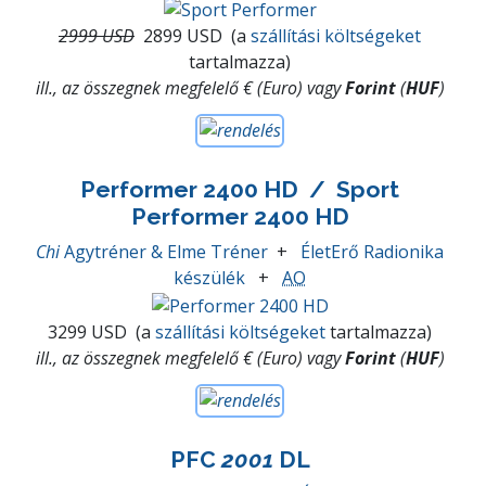
2999 USD
2899 USD
(a
szállítási költségeket
tartalmazza)
ill., az összegnek megfelelő € (Euro) vagy
Forint
(
HUF
)
Performer 2400 HD
/ Sport
Performer 2400 HD
Chi
Agytréner & Elme Tréner
+
ÉletErő Radionika
készülék
+
AO
3299 USD
(a
szállítási költségeket
tartalmazza)
ill., az összegnek megfelelő € (Euro) vagy
Forint
(
HUF
)
PFC
2001
DL