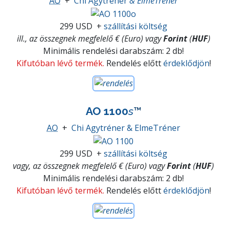
AO
+
Chi Agytréner
& ElmeTréner
299 USD
+
szállítási költség
ill., az összegnek megfelelő € (Euro) vagy
Forint
(
HUF
)
Minimális rendelési darabszám: 2 db!
Kifutóban lévő termék.
Rendelés előtt
érdeklődjön
!
AO 1100
s
™
AO
+
Chi Agytréner & ElmeTréner
299 USD
+
szállítási költség
vagy, az összegnek megfelelő € (Euro) vagy
Forint
(
HUF
)
Minimális rendelési darabszám: 2 db!
Kifutóban lévő termék.
Rendelés előtt
érdeklődjön
!