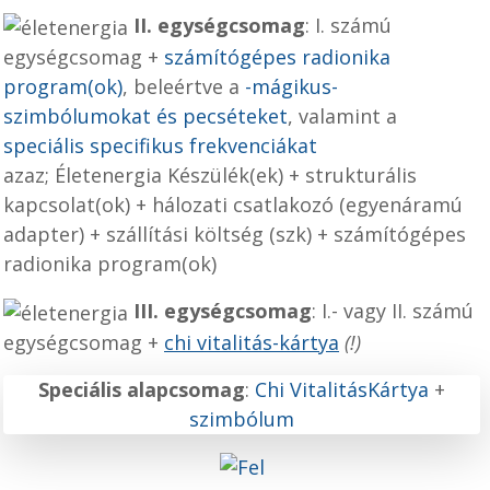
II. egységcsomag
: I. számú
egységcsomag +
számítógépes radionika
program
(ok)
, beleértve a
-mágikus-
szimbólumokat és pecséteket
, valamint a
speciális specifikus frekvenciákat
azaz; Életenergia Készülék(ek) + strukturális
kapcsolat(ok) + hálozati csatlakozó (egyenáramú
adapter) + szállítási költség (szk) + számítógépes
radionika program(ok)
III. egységcsomag
: I.- vagy II. számú
egységcsomag +
chi vitalitás-kártya
(!)
Speciális alapcsomag
:
Chi VitalitásKártya
+
szimbólum