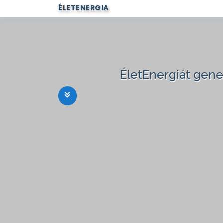
ÉLETENERGIA
ÉletEnergiát gen