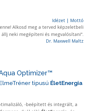
Idézet | Mottó
benne! Alkosd meg a terved képzeletbeli
 állj neki megépíteni és megvalósítani".
Dr. Maxwell Maltz
Aqua Optimizer™
 ElmeTréner tipusú
ÉletEnergia
ptimalizáló, -beépített és integrált, a