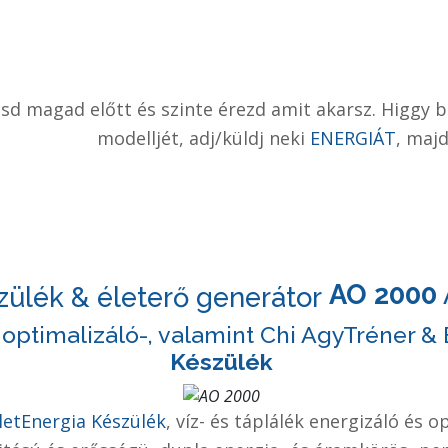
Lásd magad előtt és szinte érezd amit akarsz. Higgy 
modelljét, adj/küldj neki
ENERGIÁT
, majd
AO 2000
 optimalizáló-
, valamint Chi AgyTréner &
Készülék
etEnergia Készülék
, víz- és táplálék energizáló és o