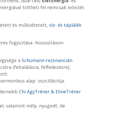
rformens, duál célú
ÉletEnergia
- és
tenergiával töltheti fel nemcsak ivóvizét
tetett és működtetett,
víz- és táplálék
res fogysztása -hosszútávon-
egysége a
Schumann-rezonancián
óra (feltalálásra, felfedezésre),
lott.
harmonikus alap- oszcillációja.
odernebb
Chi AgyTréner &
ElmeTréner
el, valamint mély, nyugodt, de