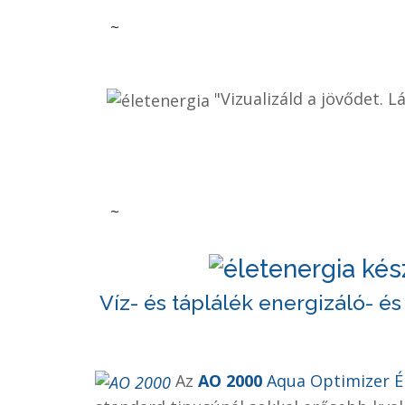
~
"Vizualizáld a jövődet. 
~
Víz- és táplálék energizáló- és
Az
AO 2000
Aqua Optimizer Él