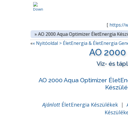
[
https://
»
AO 2000 Aqua Optimizer ÉletEnergia Kés
«
« Nyitóoldal > ÉletEnergia & ÉletEnergia Ge
AO 2000 
Víz- és tá
AO 2000 Aqua Optimizer ÉletEn
Készülé
Ajánlott
ÉletEnergia Készülékek
|
Készülék