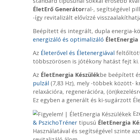
standard tipusúnál sokkal erősebb kval
ÉletErő Generátor
ral-, segítségével pi
-így revitalizált elővízzé visszaalakítha
Beépített és integrált, dupla energia-k
energizáló és optimalizáló
ÉletEnergia
Az
Életerővel és Életenergiával
feltőltött
többszörösen is jótékony hatást fejt ki.
Az
ÉletEnergia Készülék
be beépített é
pulzál
(7,83 Hz), mely -többek között- k
relaxációra, regenerációra, (ön)kezelésr
Ez egyben a generált és ki-sugárzott Éle
Ezé
& PszichoTréner
tipusú
ÉletEnergia Ké
Használatával és segítségével szinte a
revitalizáló álom.