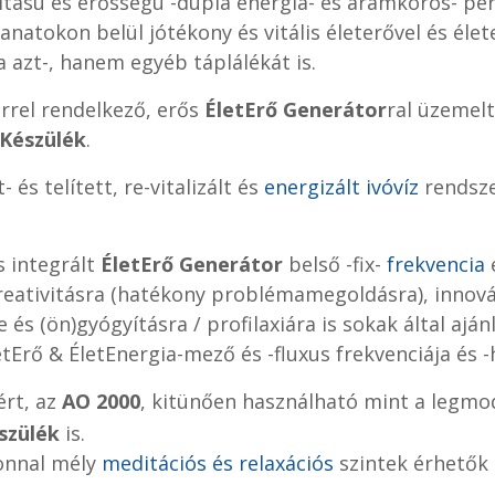
itású és erősségü -dupla energia- és áramkörös- pe
llanatokon belül jótékony és vitális életerővel és éle
tja azt-, hanem egyéb táplálékát is.
örrel rendelkező, erős
ÉletErő Generátor
ral üzemel
 Készülék
.
- és telített, re-vitalizált és
energizált ivóvíz
rendsze
s integrált
ÉletErő Generátor
belső -fix-
frekvencia
reativitásra (hatékony problémamegoldásra), innováci
e és (ön)gyógyításra
/ profilaxiára is sokak által aján
tErő & ÉletEnergia-mező és -fluxus frekvenciája és -
rt, az
AO 2000
, kitünően használható mint a legm
szülék
is.
zonnal mély
meditációs és relaxációs
szintek érhetők 