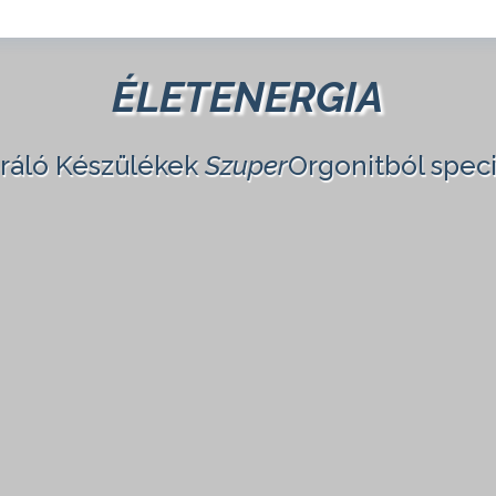
ÉLETENERGIA
eráló Készülékek
Szuper
Orgonitból speci