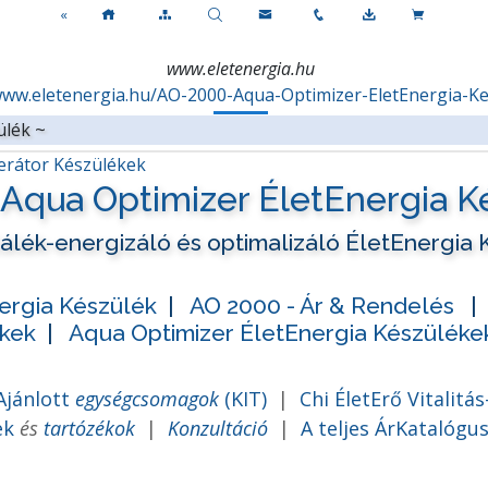
«
www.eletenergia.hu
www.eletenergia.hu/AO-2000-Aqua-Optimizer-EletEnergia-Ke
zülék ~
nerátor Készülékek
Aqua Optimizer ÉletEnergia K
plálék-energizáló és optimalizáló ÉletEnergia
ergia Készülék
|
AO 2000 - Ár & Rendelés
|
kek
|
Aqua Optimizer ÉletEnergia Készüléke
Ajánlott
egységcsomagok
(KIT)
|
Chi ÉletErő Vitalitá
ek
és
tartózékok
|
Konzultáció
|
A teljes ÁrKatalógu