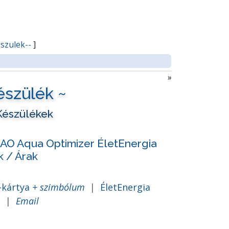
szulek--
]
»
észülék ~
 Készülékek
AO Aqua Optimizer ÉletEnergia
k / Árak
s-kártya
+ szimbólum
|
ÉletEnergia
s
|
Email