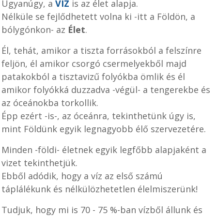
Úgyanúgy, a
VÍZ
is az élet alapja.
Nélküle se fejlődhetett volna ki -itt a Földön, a
bólygónkon- az
Élet
.
Él
, tehát, amikor a tiszta forrásokból a felszínre
feljön, él amikor csorgó csermelyekből majd
patakokból a tisztavizű folyókba ömlik és él
amikor folyókká duzzadva -végül- a tengerekbe és
az óceánokba torkollik.
Épp ezért -is-, az óceánra, tekinthetünk úgy is,
mint Földünk egyik legnagyobb élő szervezetére.
Minden -földi- életnek egyik legfőbb alapjaként a
vizet tekinthetjük.
Ebből adódik, hogy a víz az első számú
táplálékunk és nélkülözhetetlen élelmiszerünk!
Tudjuk, hogy mi is 70 - 75 %-ban vízből állunk és