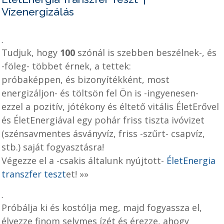
Vízenergizálás
.
Tudjuk, hogy
100
szónál is szebben beszélnek-, és
-föleg- többet érnek, a tettek:
próbaképpen, és bizonyítékként, most
energizáljon- és töltsön fel Ön is -ingyenesen-
ezzel a pozitív, jótékony és éltető vitális ÉletErővel
és ÉletEnergiával egy pohár friss tiszta ivóvizet
(szénsavmentes ásványvíz, friss -szűrt- csapvíz,
stb.) saját fogyasztásra!
Végezze el a -csakis általunk nyújtott-
ÉletEnergia
transzfer teszt
et! »»
.
Próbálja ki és kostólja meg, majd fogyassza el,
élvezze finom selymes ízét és érezze, ahogy