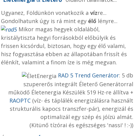
Ugyanez, Földünkön vonatkozik a
víz
re...
Gondolhatunk úgy is rá mint egy
élő
lényre...
Mikor magas hegyek oldalából,
kristálytiszta hegyi forrásokból előbúlyik és
frissen kicsórdul, biztosan, hogy egy élő valami,
hisz fogyasztása ebben az állapotában frissít és
élénkít, valamint a finom íze is még megvan.
RAD 5 Trend Generátor
: 5 db
szupererős integrált Életerő Generátorral
működő Életenergia Készülék 519 Hz-re állítva +
RAOPTC
(víz- és táplálék energizálásra használt
strukturális kapocs transzfer-pár), energizál és
optimalizál egy szép és jóízü almát.
(Kitünő tízórai és egészséges 'nassi' ! :-))