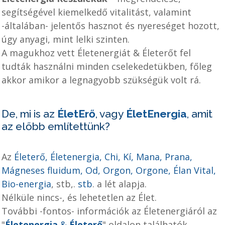
segítségével kiemelkedő vitalitást, valamint
-általában- jelentős hasznot és nyereséget hozott,
úgy anyagi, mint lelki szinten.
A magukhoz vett Életenergiát & Életerőt fel
tudták használni minden cselekedetükben, főleg
akkor amikor a legnagyobb szükségük volt rá.
De, mi is az
ÉletErő
, vagy
ÉletEnergia
, amit
az előbb említettünk?
Az
Életerő, Életenergia, Chi, Kí, Mana, Prana,
Mágneses fluidum, Od, Orgon, Orgone, Élan Vital,
Bio-energia
, stb,.
stb
. a lét alapja.
Nélküle nincs-, és lehetetlen az Élet.
További -fontos- információk az Életenergiáról az
"
Életenergia
&
Életerő
" oldalon találhatók...