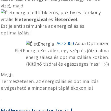
vize), majd
feltőltik erős, pozitív és jótékony
vitális
Életenergiával
és
Életerővel
.
Ezt jelenti számunkra az energizálás és
optimalizálás!
AO 2000
Aqua Optimizer
ÉletEnergia Készülék, egy szép és jóízü alma
energizálása és optimalizálása közben.
(Kitünő tízórai és egészséges 'nasi' ! :-))
Megj.:
Természetesen, az energizálás és optimalizás
elvégezhető a mindennapi táplálékokon is !
.
ÉletEnergia Transzfer Teszt |