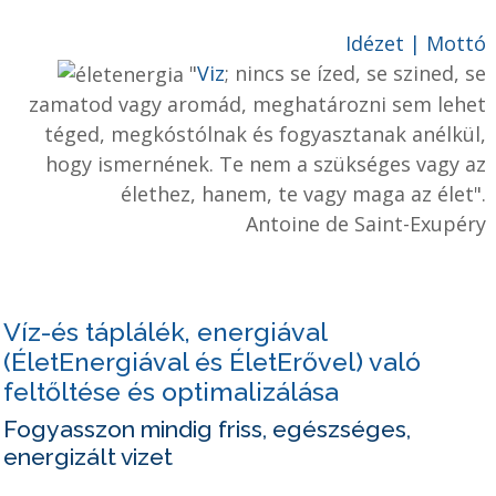
Idézet | Mottó
"
Viz
; nincs se ízed, se szined, se
zamatod vagy aromád, meghatározni sem lehet
téged, megkóstólnak és fogyasztanak anélkül,
hogy ismernének. Te nem a szükséges vagy az
élethez, hanem, te vagy maga az élet".
Antoine de Saint-Exupéry
Víz-és táplálék, energiával
(ÉletEnergiával és ÉletErővel) való
feltőltése és optimalizálása
Fogyasszon mindig friss, egészséges,
energizált vizet