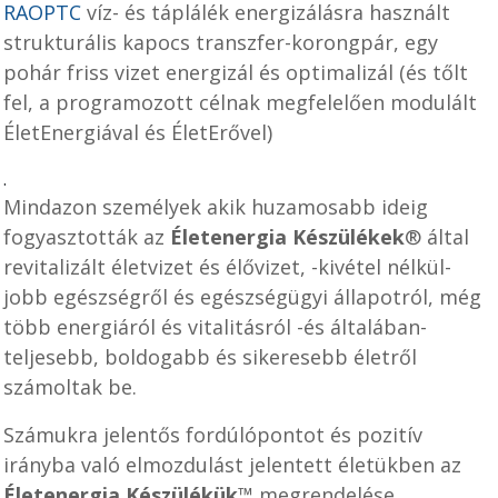
RAOPTC
víz- és táplálék energizálásra használt
strukturális kapocs transzfer-korongpár, egy
pohár friss vizet energizál és optimalizál (és tőlt
fel, a programozott célnak megfelelően modulált
ÉletEnergiával és ÉletErővel)
.
Mindazon személyek akik huzamosabb ideig
fogyasztották az
Életenergia Készülékek
® által
revitalizált életvizet és élővizet, -kivétel nélkül-
jobb egészségről és egészségügyi állapotról, még
több energiáról és vitalitásról -és általában-
teljesebb, boldogabb és sikeresebb életről
számoltak be.
Számukra jelentős fordúlópontot és pozitív
irányba való elmozdulást jelentett életükben az
Életenergia Készülékük
™ megrendelése,