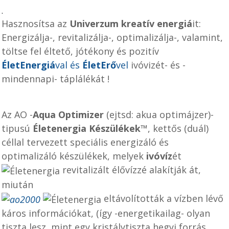
.
Hasznosítsa az
Univerzum kreatív energiá
it
:
Energizálja-, revitalizálja-, optimalizálja-, valamint,
töltse fel éltető, jótékony és pozitív
ÉletEnergiá
val és
ÉletErő
vel
ivóvizét- és -
mindennapi- táplálékát !
Az AO -
Aqua Optimizer
(ejtsd: akua optimájzer)-
tipusú
Életenergia Készülékek
™, kettős (duál)
céllal tervezett speciális energizáló és
optimalizáló készülékek, melyek
ivóvíz
ét
revitalizált élővízzé alakítják át,
miután
eltávolították a vízben lévő
káros információkat, (így -energetikailag- olyan
tiszta lesz, mint egy kristálytiszta hegyi forrás