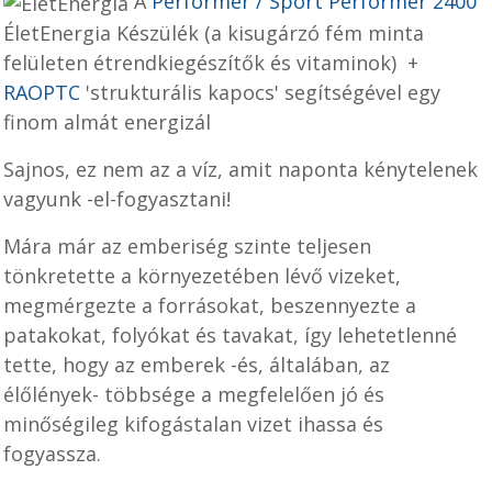
A
Performer / Sport Performer 2400
ÉletEnergia Készülék (a kisugárzó fém minta
felületen étrendkiegészítők és vitaminok) +
RAOPTC
'strukturális kapocs' segítségével egy
finom almát energizál
Sajnos, ez nem az a víz, amit naponta kénytelenek
vagyunk -el-fogyasztani!
Mára már az emberiség szinte teljesen
tönkretette a környezetében lévő vizeket,
megmérgezte a forrásokat, beszennyezte a
patakokat, folyókat és tavakat, így lehetetlenné
tette, hogy az emberek -és, általában, az
élőlények- többsége a megfelelően jó és
minőségileg kifogástalan vizet ihassa és
fogyassza.