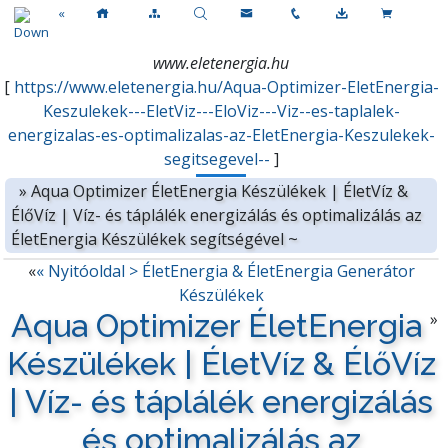
«
www.eletenergia.hu
[
https://www.eletenergia.hu/Aqua-Optimizer-EletEnergia-
Keszulekek---EletViz---EloViz---Viz--es-taplalek-
energizalas-es-optimalizalas-az-EletEnergia-Keszulekek-
segitsegevel--
]
»
Aqua Optimizer ÉletEnergia Készülékek | ÉletVíz &
ÉlőVíz | Víz- és táplálék energizálás és optimalizálás az
ÉletEnergia Készülékek segítségével ~
«
« Nyitóoldal > ÉletEnergia & ÉletEnergia Generátor
Készülékek
Aqua Optimizer ÉletEnergia
»
Készülékek | ÉletVíz & ÉlőVíz
| Víz- és táplálék energizálás
és optimalizálás az