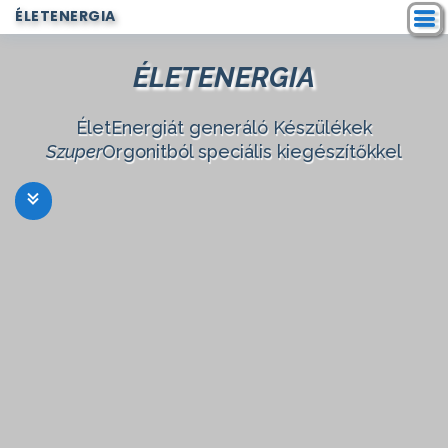
ÉLETENERGIA
ÉLETENERGIA
ÉletEnergiát generáló Készülékek
Szuper
Orgonitból speciális kiegészítőkkel