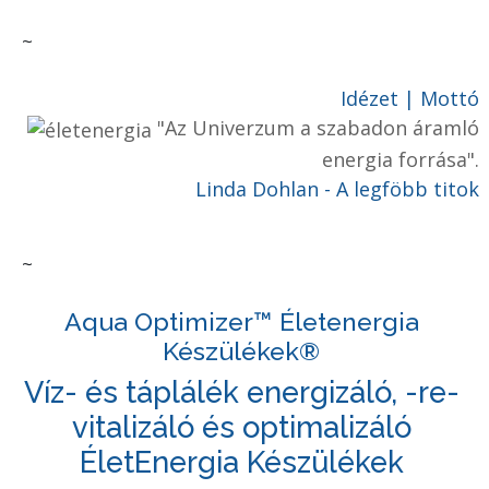
~
Idézet | Mottó
"Az Univerzum a szabadon áramló
energia forrása".
Linda Dohlan - A legföbb titok
~
Aqua Optimizer™ Életenergia
Készülékek®
Víz- és táplálék energizáló, -re-
vitalizáló és optimalizáló
ÉletEnergia Készülékek