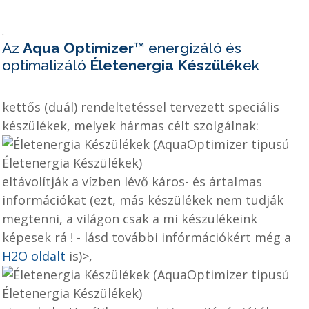
.
Az
Aqua Optimizer
™ energizáló és
optimalizáló
Életenergia Készülék
ek
kettős (duál) rendeltetéssel tervezett speciális
készülékek, melyek hármas célt szolgálnak:
eltávolítják a vízben lévő káros- és ártalmas
információkat
(ezt, más készülékek nem tudják
megtenni, a világon csak a mi készülékeink
képesek rá ! - lásd további infórmációkért még a
H2O
oldalt
is)>
,