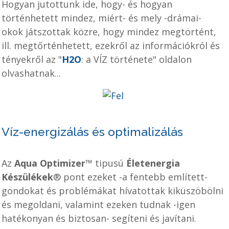
Hogyan jutottunk ide, hogy- és hogyan
történhetett mindez, miért- és mely -drámai-
okok játszottak közre, hogy mindez megtörtént,
ill. megtőrténhetett, ezekről az információkról és
tényekről az "
H2O
: a VÍZ története" oldalon
olvashatnak...
Víz-energizálás és optimalizálás
Az
Aqua Optimizer
™ tipusú
Életenergia
Készülékek
® pont ezeket -a fentebb említett-
gondokat és problémákat hívatottak kiküszöbölni
és megoldani, valamint ezeken tudnak -igen
hatékonyan és biztosan- segíteni és javítani.