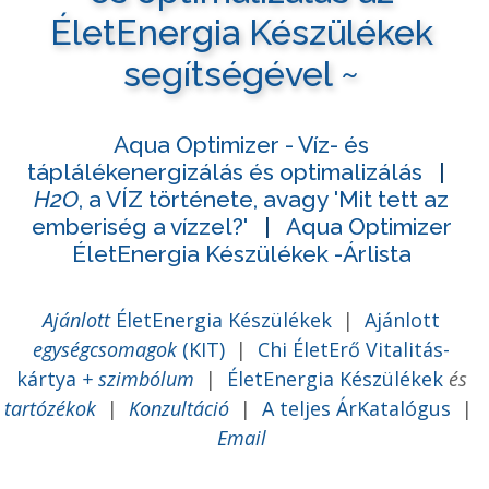
ÉletEnergia Készülékek
segítségével ~
Aqua Optimizer - Víz- és
táplálékenergizálás és optimalizálás
|
H2O
, a VÍZ története, avagy 'Mit tett az
emberiség a vízzel?'
|
Aqua Optimizer
ÉletEnergia Készülékek -Árlista
Ajánlott
ÉletEnergia Készülékek
|
Ajánlott
egységcsomagok
(KIT)
|
Chi ÉletErő Vitalitás-
kártya
+ szimbólum
|
ÉletEnergia Készülékek
és
tartózékok
|
Konzultáció
|
A teljes ÁrKatalógus
|
Email