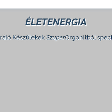
ÉLETENERGIA
eráló Készülékek
Szuper
Orgonitból speci