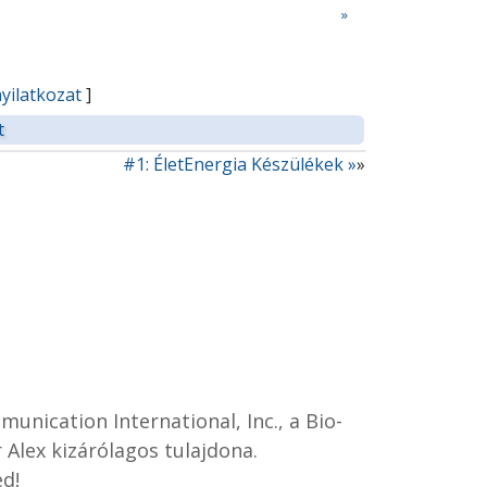
»
yilatkozat
]
t
#1: ÉletEnergia Készülékek »
»
unication International, Inc., a Bio-
 Alex kizárólagos tulajdona.
ed!