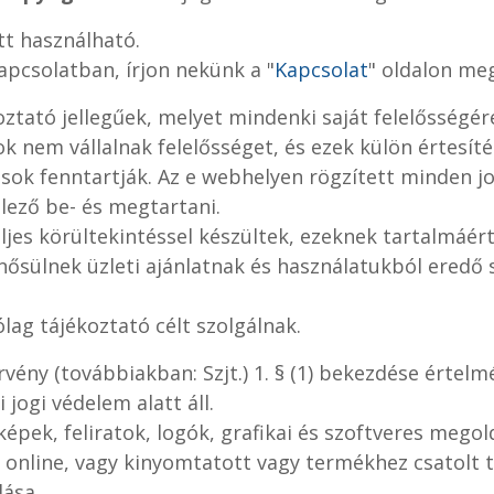
tt használható.
apcsolatban, írjon nekünk a "
Kapcsolat
" oldalon m
ztató jellegűek, melyet mindenki saját felelősségér
ok nem vállalnak felelősséget, és ezek külön értesí
ok fenntartják. Az e webhelyen rögzített minden jog
elező be- és megtartani.
jes körültekintéssel készültek, ezeknek tartalmáért
inősülnek üzleti ajánlatnak és használatukból eredő
lag tájékoztató célt szolgálnak.
törvény (továbbiakban: Szjt.) 1. § (1) bekezdése ért
jogi védelem alatt áll.
képek, feliratok, logók, grafikai és szoftveres me
 online, vagy kinyomtatott vagy termékhez csatolt t
lása.