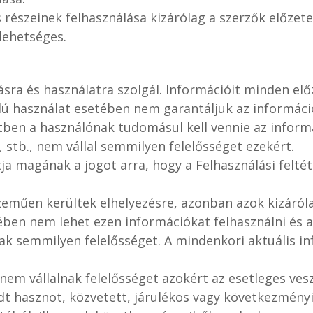
részeinek felhasználása kizárólag a szerzők előzetes
lehetséges.
sra és használatra szolgál. Információit minden elő
élú használat esetében nem garantáljuk az informác
etben a használónak tudomásul kell vennie az inform
, stb., nem vállal semmilyen felelősséget ezekért.
a magának a jogot arra, hogy a Felhasználási feltét
eműen kerültek elhelyezésre, azonban azok kizárólag
ében nem lehet ezen információkat felhasználni és 
ak semmilyen felelősséget. A mindenkori aktuális in
em vállalnak felelősséget azokért az esetleges vesz
t hasznot, közvetett, járulékos vagy következményi