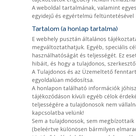
A weboldal tartalmának, valamint egyes 
egyidejű és egyértelmü feltüntetésével 
Tartalom (a honlap tartalma)
E webhely pusztán általános tájékoztatá
megváltoztathatjuk. Egyéb, speciális c
használhatóságát és teljességét. Ez es
hibáit, és hogy a tulajdonos, szerkesztő
A Tulajdonos és az Üzemeltető fenntartj
egyoldalúan módosítsa.
A honlapon található információk jóhisz
tájékozódáson kívüli egyéb célok érdek
teljességére a tulajdonosok nem vállaln
kapcsolatba velünk!
Sem a tulajdonosok, sem megbízottaik n
(beleértve különösen bármilyen elmarad