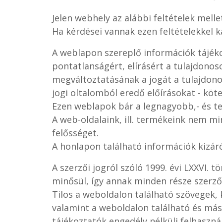
Jelen webhely az alábbi feltételek melle
Ha kérdései vannak ezen feltételekkel k
A weblapon szereplő információk tájéko
pontatlanságért, elírásért a tulajdonos
megváltoztatásának a jogát a tulajdonos
jogi oltalomból eredő előírásokat - köt
Ezen weblapok bár a legnagyobb,- és tel
A web-oldalaink, ill. termékeink nem m
felősséget.
A honlapon található információk kizáró
A szerzői jogról szóló 1999. évi LXXVI. 
minősül, így annak minden része szerzői 
Tilos a weboldalon található szövegek, 
valamint a weboldalon található és más
tájékoztatók engedély nélküli felhaszná