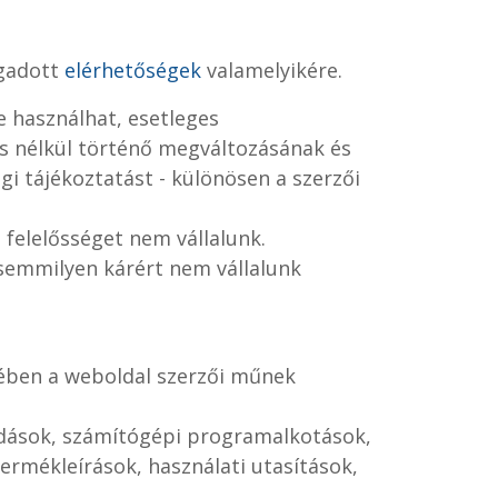
egadott
elérhetőségek
valamelyikére.
e használhat, esetleges
tés nélkül történő megváltozásának és
i tájékoztatást - különösen a szerzői
 felelősséget nem vállalunk.
 semmilyen kárért nem vállalunk
elmében a weboldal szerzői műnek
goldások, számítógépi programalkotások,
ermékleírások, használati utasítások,