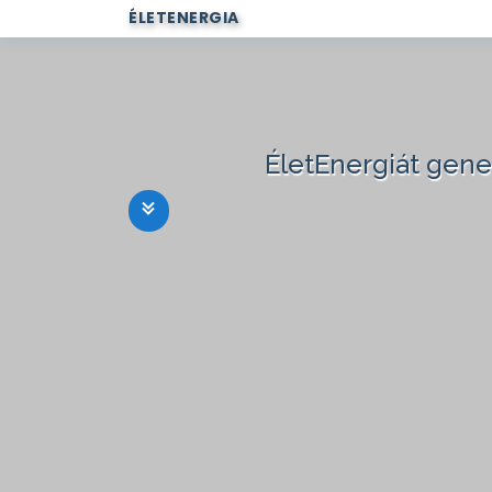
ÉLETENERGIA
ÉletEnergiát gen