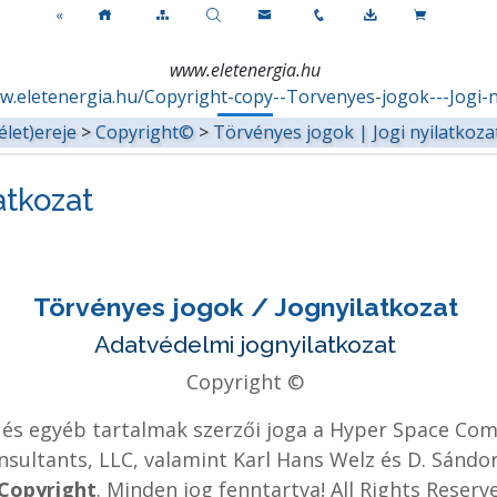
«
www.eletenergia.hu
w.eletenergia.hu/Copyright-copy--Torvenyes-jogok---Jogi-n
élet)ereje
>
Copyright©
>
Törvényes jogok | Jogi nyilatkoza
atkozat
Törvényes jogok / Jognyilatkozat
Adatvédelmi jognyilatkozat
Copyright ©
 és egyéb tartalmak szerzői joga a Hyper Space Comm
nsultants, LLC, valamint Karl Hans Welz és D. Sándor
Copyright
. Minden jog fenntartva! All Rights Reserv