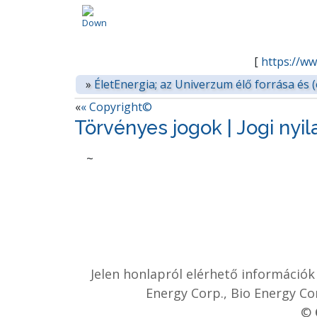
[
https://ww
»
ÉletEnergia; az Univerzum élő forrása és (
«
« Copyright©
Törvényes jogok | Jogi nyil
~
Jelen honlapról elérhető információk
Energy Corp., Bio Energy Co
©