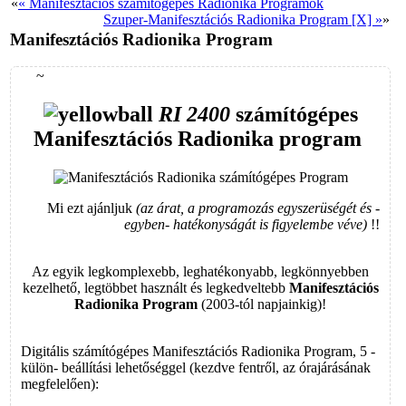
«
« Manifesztációs számítógépes Radionika Programok
Szuper-Manifesztációs Radionika Program [X] »
»
Manifesztációs Radionika Program
~
RI 2400
számítógépes
Manifesztációs Radionika program
Mi ezt ajánljuk
(az árat, a programozás egyszerüségét és -
egyben- hatékonyságát is figyelembe véve)
!!
Az egyik legkomplexebb, leghatékonyabb, legkönnyebben
kezelhető, legtöbbet használt és legkedveltebb
Manifesztációs
Radionika Program
(2003-tól napjainkig)
!
Digitális számítógépes
Manifesztációs Radionika Program
, 5 -
külön- beállítási lehetőséggel (kezdve fentről, az órajárásának
megfelelően):