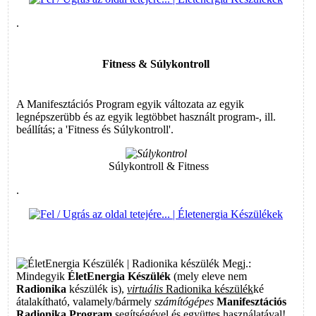
.
Fitness & Súlykontroll
A Manifesztációs Program egyik változata az egyik
legnépszerübb és az egyik legtöbbet használt program-, ill.
beállítás; a 'Fitness és Súlykontroll'.
Súlykontroll & Fitness
.
Megj.:
Mindegyik
ÉletEnergia Készülék
(mely eleve nem
Radionika
készülék is),
virtuális
Radionika készülék
ké
átalakítható, valamely/bármely
számítógépes
Manifesztációs
Radionika Program
segítségével és együttes használatával!