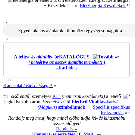
Élet. Energia. ÉletEnergia!
+ Készülékek =
ÉletEnergia Készülékek
!!
>
.
Egyedi akciós ajánlatok különböző egységcsomagokra!
~
A teljes
-és aktuális-
árKATALÓGUS
[ beleértve az összes
digitális termék
et! ]
- katt ide -
~
Kapcsolat /
Elérhetőségek
»
#
1
-elsőrendű-
személyes
KIT
(nem csak kezdőknek!)
a lehető
legkedvezőbb áron:
Személyes
Chi
ÉletErő
Vitalitás
-kártyák
+
(Mágikus)
szimbólumok
+
Speciális specifikus
frekv
enciák
»»
Rendelje meg most, hogy minél előbb tudja fel- és kihasználni
összes előnyét!
Rendelés
»
Üzenetküldés
/
E
-
M
ail
»»