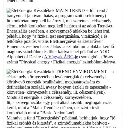
lehet használni.
MAIN TREND = fő Trend /
irányvonal (a kívánt hatás, a programozott cselekmény)
Itt konkrétan meg kell határozni, mit szeretne a célszemély
elérni, tehát konkrétan meg kell határozni az adott Trend-et.
Energizálás esetében, a szövegmező ablakba be lehet írni,
például, hogy "a fizikai test energizálása, vitalizációja és
feltőltése pozitív, vitális ÉletEnergiával és ÉletErővel".
Ennem az esetben használatos -a szimbólum ablakba kerülő-
mágikus szimbólum és filter kártya lehet például az AOD
Alphabet of Desire /
A Vágyak ÁBC-je
csomagból a 36-os
számú "Physical energy / Fizikai energia" szimbólum-kártya.
TREND ENVIRONMENT = a
célszemély környezetében lévő energiák (a célszemélyt
körülvevő energiák beállítására, meghatározására és
defineálására szolgál, avagy hogyan észleli és tapasztalja -
közvetlen- környezetét a célszemély, ill. célszemélyek).
Modulált energiák a célszemély környezetében.
Itt, a szövegmezőbe egy picit általánosabb megfogalmazás
kerül, mint a "Main Trend" esetében, de azért kicsit
konkrétabb mint a "Basic Action"-nél.
Maradva a fenti "Energizálás" példánál, beírhatjuk, hogy "jó
fizikai erőnlét és kitartás", a szimbólumablakba behívott -