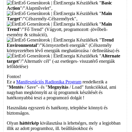
"
Basic
Action
"/"Alapművelet",
"
Main
Target
"/"Célszemély-Célszemélyek",
"
Main
Trend
"/"Fő Trend" (Vágyott, programozott -jövőbeli-
esemény & szituáció),
"
Trend
Environmental
"/"Környezetbeli energiák" (Célszemély
környezetében lévő energiák meghatározása / defineálása) és
"
Alternate
target
"/"Alternatív cél" (-az esetleges- visszatérő energiák
lefőldelése)
Fontos!
Ez a
Manifesztációs Radionika Program
rendelkezik a
"
Mentés
/ Save"- és "
Megnyitás
/ Load" funkciókkal, ami
nagyban megkönnyíti az új programok készítését és
hatékonyabbá teszi a programozó dolgát !
Használata egyszerü és hatékony, telepítése könnyü és
biztonságos.
Olyan
háttérkép
kiválasztása is lehetséges, mely a legjobban
illik az adott programhoz, ill. beállításokhoz és