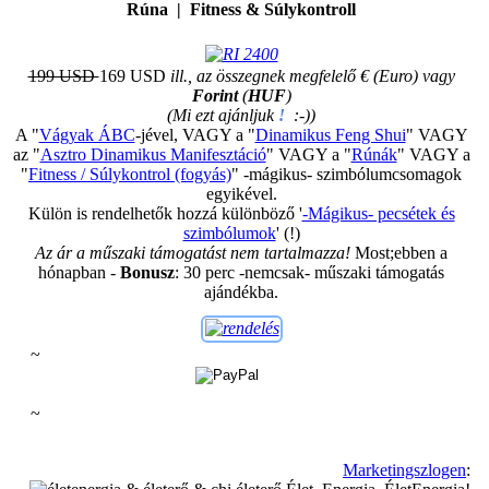
Rúna | Fitness & Súlykontroll
199 USD
169 USD
ill., az összegnek megfelelő € (Euro) vagy
Forint
(
HUF
)
(Mi ezt ajánljuk
!
:-))
A "
Vágyak ÁBC
-jével, VAGY a "
Dinamikus Feng Shui
" VAGY
az "
Asztro Dinamikus Manifesztáció
" VAGY a "
Rúnák
" VAGY a
"
Fitness / Súlykontrol (fogyás)
" -mágikus- szimbólumcsomagok
egyikével.
Külön is rendelhetők hozzá különböző '
-Mágikus- pecsétek és
szimbólumok
' (!)
Az ár a műszaki támogatást nem tartalmazza!
Most;ebben a
hónapban -
Bonusz
: 30 perc -nemcsak- műszaki támogatás
ajándékba.
~
~
Marketingszlogen
: