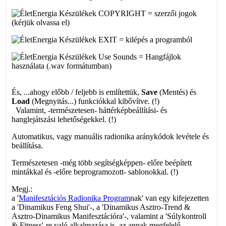
COPYRIGHT = szerzői jogok
(kérjük olvassa el)
EXIT = kilépés a programból
Use Sounds = Hangfájlok
használata (.wav formátumban)
És, ...ahogy előbb / feljebb is említettük,
Save
(Mentés) és
Load
(Megnyitás...) funkciókkal kibővítve. (!)
Valamint, -természetesen- háttérképbeállítási- és
hanglejátszási lehetőségekkel. (!)
Automatikus, vagy manuális radionika aránykódok levétele és
beállítása.
Természetesen -még több segítségképpen- előre beépített
mintákkal és -előre beprogramozott- sablonokkal. (!)
Megj.:
a '
Manifesztációs Radionika Program
nak' van egy kifejezetten
a 'Dinamikus Feng Shui'-, a 'Dinamikus Asztro-Trend &
Asztro-Dinamikus Manifesztációra'-, valamint a 'Súlykontroll
& Fitness'-re való alkalmazása is, az annak megfelelő