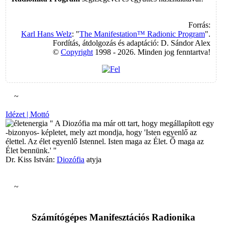
Forrás:
Karl Hans Welz
: "
The Manifestation™ Radionic Program
".
Fordítás, átdolgozás és adaptáció: D. Sándor Alex
©
Copyright
1998 - 2026. Minden jog fenntartva!
~
Idézet | Mottó
" A Diozófia ma már ott tart, hogy megállapított egy
-bizonyos- képletet, mely azt mondja, hogy 'Isten egyenlő az
élettel. Az élet egyenlő Istennel. Isten maga az Élet. Ő maga az
Élet bennünk.' "
Dr. Kiss István:
Diozófia
atyja
~
Számítógépes
Manifesztációs
Radionika