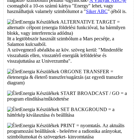
mágikus- szimbólum például -ugyancsak-
A Vágyak ÁBC-je
csomagból a 10-os számú kártya "Energy" lehet, vagy
használhatjuk valamely szimbólumot a "
Siker ABC
"-jéból is.
ALTERNATIVE TARGET =
alternativ célpont (energia földelési funkcióval, ha bármilyen
blokk, vagy interferencia adódna)
Itt a legtöbbször használt szimbólum a Mars pecsétje, a
Salamon kulcsaiból.
A szövegmező abéalkba az köv. szöveg kerül: "Mindenféle
visszahatás ellen, visszatérő energiák leföldelése és
visszajuttatása az Univerzumba".
ORGONE TRANSFER =
életenergia & életerő transzfer/sugárzás (az egyedi transzfer
diagram)
START BROADCAST / GO = a
program elindítása/működtetése
SET BACKGROUND = a
háttérkép kiválasztása és beállítása
PRINT = nyomtatás. Az aktuális
programozási beállítások - beleértve a radionika arányokat,
szimbólumokat és szövegeket- kinyomtatása