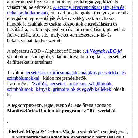
aprogramozáshoz, valamint rengeteg
hang
anyag közül is
választhat, beleértve az
Alacsony Frekvenciákat (alfa, téta és
delta agyhullámokat)
, rúna / rhuna hangokat (melyek, a kreatív
energiákat reprezentálják és képviselik), csakra / chakra
hangok (a csakrák és csakra központok energizálására és
tisztítására, csakra-egyensúlyra és harmonizálásra), planetáris
frekvenciák, stb., stb., melyeket -természetesen- ki- és
bekapcsolhat, kedve szerint.
A népszerü AOD - Alphabet of Desire ('
A Vágyak ABC-je
'
szimbólum csomagot), valamint további -mágikus- pecséteket
és filtereket is tartalmaz.
További
pecsétek és szűrőcsomagok -mágikus pecsétekkel és
szimbólumokkal
- külön megrendelhetők.
Lásd még a: '
Szűrök, pecsétek, -mágikus- szigillumok,
szimbólumok, kártyák, grimoire-ok és egyéb kellékek
' oldalt
is.
A legkomplexebb, legteljesebb és legelőrehaladottabb
Manifesztációs
Radionika program
az "
RI
" szériából.
.
ÉletErő Mágia
&
Techno-Mágia
a számítógép segítségével,
a
Manifesztációs Radionika Programok
használatával !