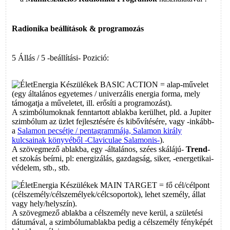
Radionika beállítások
& programozás
5 Állás / 5 -beállítási- Pozició:
BASIC ACTION = alap-művelet
(egy általános egyetemes / univerzális energia forma, mely
támogatja a műveletet, ill. erősíti a programozást).
A szimbólumoknak fenntartott ablakba kerülhet, pld. a Jupiter
szimbólum az üzlet fejlesztésére és kibővítésére, vagy -inkább-
a
Salamon pecsétje / pentagrammája, Salamon király
kulcsainak könyvéből -Claviculae Salamonis-
).
A szövegmező ablakba, egy -általános, szées skálájú-
Trend
-
et szokás beírni, pl: energizálás, gazdagság, siker, -energetikai-
védelem, stb., stb.
MAIN TARGET = fő cél/célpont
(célszemély/célszemélyek/célcsoportok), lehet személy, állat
vagy hely/helyszín).
A szövegmező ablakba a célszemély neve kerül, a születési
dátumával, a szimbólumablakba pedig a célszemély fényképét