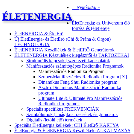
Nyitóoldal »
ÉLETENERGIA
ÉletEnergia; az Univerzum élő
forrása és (élet)ereje
ÉletENERGIA & ÉletErő
Új ÉletEnergia- és ÉletErő (Chi & Prána & Orgon)
TECHNOLÓGIA
ÉletENERGIA Készülékek & ÉletERŐ Generátorok
ÉLETENERGIA Készülékek kiegészítői és TARTOZÉKAI
Strukturális kapcsok | szerkezeti kapcsolatok
Manifesztációs számítógépes Radionika Programok
Manifesztációs Radionika Program
Szuper-Manifesztációs Radionika Program [X]
Dinamikus Feng Shui Radionika program
Asztro-Dinamikus Manifesztáció Radionika
program
Ultimate Lite & Ultimate Pro Manifesztációs
Radionika Programok
Speciális specifikus FREKVENCIÁK
Szimbólumok | -mágikus- pecsétek és grimoárok
Digitális (letőlthető) termékek
Speciális ÉletEnergia kellékek: CHI ÉletErő-KÁRTYA
ÉletEnergia & ÉletENERGIA Készülékek: ALKALMAZÁS