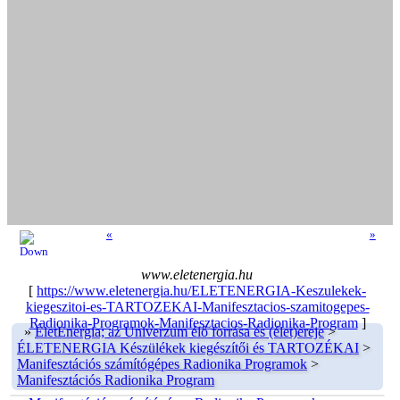
«
»
www.eletenergia.hu
[
https://www.eletenergia.hu/ELETENERGIA-Keszulekek-
kiegeszitoi-es-TARTOZEKAI-Manifesztacios-szamitogepes-
Radionika-Programok-Manifesztacios-Radionika-Program
]
»
ÉletEnergia; az Univerzum élő forrása és (élet)ereje
>
ÉLETENERGIA Készülékek kiegészítői és TARTOZÉKAI
>
Manifesztációs számítógépes Radionika Programok
>
Manifesztációs Radionika Program