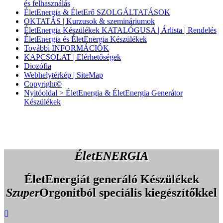
és felhasználás
ÉletEnergia & ÉletErő SZOLGÁLTATÁSOK
OKTATÁS | Kurzusok & szemináriumok
ÉletEnergia Készülékek KATALÓGUSA | Árlista | Rendelés
ÉletEnergia és ÉletEnergia Készülékek
További INFORMÁCIÓK
KAPCSOLAT | Elérhetőségek
Diozófia
Webhelytérkép | SiteMap
Copyright©
Nyitóoldal > ÉletEnergia & ÉletEnergia Generátor
Készülékek
ÉletENERGIA
ÉletEnergiát generáló Készülékek
Szuper
Orgonitból speciális kiegészítőkkel