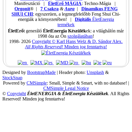
Manifesztáció |
ÉletErő MÁGIA
: Techno-Mágia |
Orgonit
® |
7 Csakra
&
Aura
|
Dinamikus FENG
SHUI CHI
: egyszerüen, a legmegfelelőbb Feng Shui Chi-
energiák a környezetében! |
Digitális
ÉletEnergia
termékek
ÉletErő
t generáló
ÉletEnergia Készülék
ek
: a világhálón már
1998 óta az Ön
szolgálatában
!
1998-
2026
Copyright © Karl Hans Welz & D. Sándor Alex.
All Rights Reserved!
Minden jog fenntartva!
Designed by
BootstrapMade
| Header photo:
Unsplash
&
StockSnap
Powered by
CMSimple
: Small, Simple & Smart, with no database!
|
CMSimple Legal Notice
©
Copyright
ÉletENERGIA & ÉletEnergia Készülékek
. All Rights
Reserved! Minden jog fenntartva!