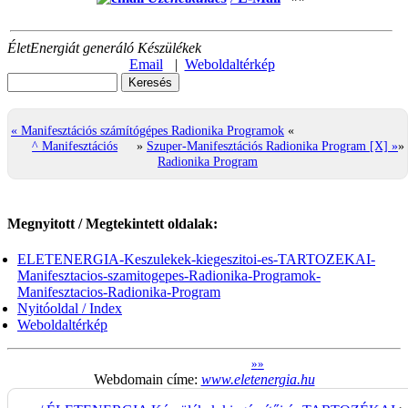
ÉletEnergiát generáló Készülékek
Email
|
Weboldaltérkép
« Manifesztációs számítógépes Radionika Programok
«
^ Manifesztációs
»
Szuper-Manifesztációs Radionika Program [X] »
»
Radionika Program
Megnyitott / Megtekintett oldalak:
ELETENERGIA-Keszulekek-kiegeszitoi-es-TARTOZEKAI-
Manifesztacios-szamitogepes-Radionika-Programok-
Manifesztacios-Radionika-Program
Nyitóoldal / Index
Weboldaltérkép
»
»
Webdomain címe:
www.eletenergia.hu