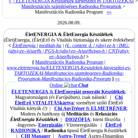
»
/
ÉLETENERGIA Készülékek kiegészítői és TARTOZÉKAI
>
Manifesztációs számítógépes Radionika Programok
>
Manifesztációs Radionika Program
»
»
2026.08.09.
ÉletENERGIA & ÉletEnergia Készülékek
(Élet)Energia, (Élet)Erő és Vitalitás biztonsága és sikere érdekében!
<
ÉletEnergia
|
medilab-hu
| {
Ł- content -Ł / (abs) ee-h
| IMG:
(abs):ee--h/usrfls | PGS-h:(abs):ee--h/usrfls/pgs-h | CNT(abs):
ee--h/usrfls/pgs-h
}
>
[
Manifesztációs Radionika Program
|
www.eletenergia.hu
/ELETENERGIA-Keszulekek-kiegeszitoi-es-
TARTOZEKAI-Manifesztacios-szamitogepes-Radionika-
Programok-Manifesztacios-Radionika-Program
]
»
»
Online
Chat
.
ÉLETENERGIA
&
ÉletEnergiát generáló Készülékek
;
Magyarországon
(és Európában)
, csak nálunk! |
Chi
ÉletErő VITALITÁSkártya
: személyre szóló ÉletErő
Vitalitás kártyák
(!)
|
Chi
AgyTréner
&
ELMETRÉNER
:
Modern és hatékony új
Meditációs
és
Relaxációs
ÉletEnergia Készülékek
|
DIOZÓFIA
: Isteni filozófia |
-Ingyenes-
Energizálás
/ Vízeneregizálás |
ÉletErő
RADIONIKA
/
Radionika
tipusú ÉletEnergia Készülékek
|
CHI Manager
|
Asztro-Trend
: Asztro-Dinamikus