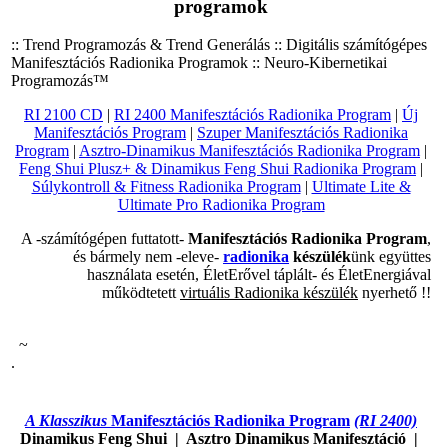
programok
:: Trend Programozás & Trend Generálás ::
Digitális számítógépes
Manifesztációs Radionika Programok :: Neuro-Kibernetikai
Programozás™
RI 2100 CD
|
RI 2400
Manifesztációs
Radionika Program
|
Új
Manifesztációs Program
|
Szuper Manifesztációs Radionika
Program
|
Asztro-Dinamikus Manifesztációs Radionika Program
|
Feng Shui Plusz+ & Dinamikus Feng Shui Radionika Program
|
Súlykontroll & Fitness Radionika Program
|
Ultimate Lite &
Ultimate Pro Radionika Program
A -számítógépen futtatott-
Manifesztációs
Radionika Program
,
és bármely nem -eleve-
radionika
készülék
ünk együttes
használata esetén, ÉletErővel táplált- és ÉletEnergiával
működtetett
virtuális Radionika készülék
nyerhető !!
~
.
A Klasszikus
Manifesztációs Radionika Program
(RI 2400)
Dinamikus Feng Shui | Asztro Dinamikus Manifesztáció |