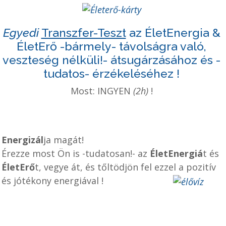
Egyedi
Transzfer-Teszt
az ÉletEnergia &
ÉletErő -bármely- távolságra való,
veszteség nélküli!- átsugárzásához és -
tudatos- érzékeléséhez !
Most: INGYEN
(2h)
!
Energizál
ja magát!
Érezze most Ön is -tudatosan!- az
ÉletEnergiá
t és
ÉletErő
t, vegye át, és tőltödjön fel ezzel a pozitív
és jótékony energiával !