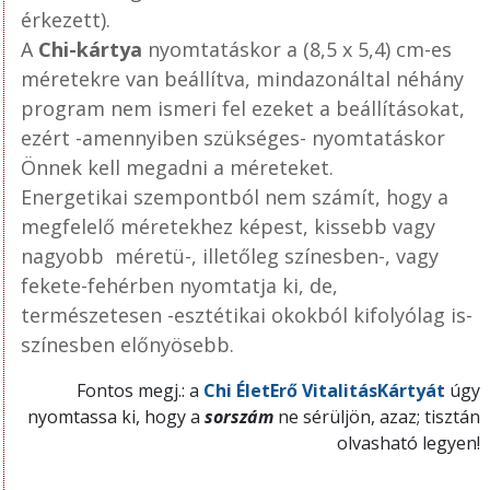
érkezett).
A
Chi-kártya
nyomtatáskor a (8,5 x 5,4) cm-es
méretekre van beállítva, mindazonáltal néhány
program nem ismeri fel ezeket a beállításokat,
ezért -amennyiben szükséges- nyomtatáskor
Önnek kell megadni a méreteket.
Energetikai szempontból nem számít, hogy a
megfelelő méretekhez képest, kissebb vagy
nagyobb méretü-, illetőleg színesben-, vagy
fekete-fehérben nyomtatja ki, de,
természetesen -esztétikai okokból kifolyólag is-
színesben előnyösebb.
Fontos megj.: a
Chi ÉletErő VitalitásKártyát
úgy
nyomtassa ki, hogy a
sorszám
ne sérüljön, azaz; tisztán
olvasható legyen!
.