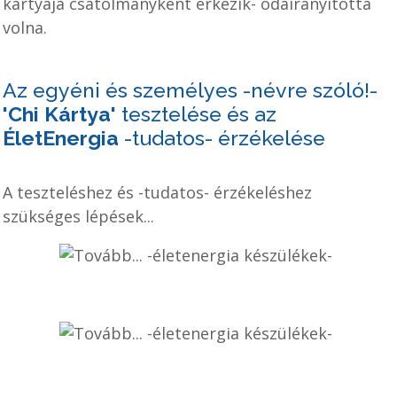
kártyája csatolmányként érkezik- odairányította
volna.
Az egyéni és személyes -névre szóló!-
'Chi Kártya'
tesztelése és az
ÉletEnergia
-tudatos- érzékelése
A teszteléshez és -tudatos- érzékeléshez
szükséges lépések...