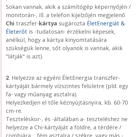
Sokan vannak, akik
a számítógép képernyőjén /
monitorán-, ill. a telefon kijelzőjén megjelenő
Chi
traszfer-
kártya
sugározta
ÉletEnergiát &
Életerőt
is -tudatosan- érzékelni képesek,
anélkül, hogy a kártya kinyomtatására
szükségük lenne, sőt olyanok is vannak, akik
"látják" is azt).
2
. Helyezze az egyéni ÉletEnergia transzfer-
kártyáját bármely vízszintes felületre (pld. egy
fa- vagy műanyag asztalra).
Helyezkedjen el tőle kéznyújtásnyira, kb. 60-70
cm-re.
Teszteléskor-, és -általában a- teszteléshez ne
helyezze a Chi-kártyáját a földre, a térdére /
combjára, , fém asztalra / székre, vagy más -