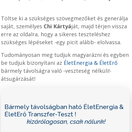
Töltse ki a szükséges szövegmezőket és generálja
saját, személyes
Chi Kártyá
ját, majd térjen vissza
erre az oldalra, hogy a sikeres teszteléshez
szükséges lépéseket -egy picit alább- elolvassa.
Tudományosan meg tudjuk magyarázni és egyben
be tudjuk bizonyítani az
ÉletEnergia & ÉletErő
bármely távolságra való -veszteség nélküli!-
átsugárzását!
Bármely távolságban ható
ÉletEnergia &
ÉletErő Transzfer-Teszt !
kizárólagosan, csak nálunk!