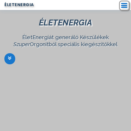
ÉLETENERGIA
ÉLETENERGIA
ÉletEnergiát generáló Készülékek
Szuper
Orgonitból speciális kiegészítőkkel