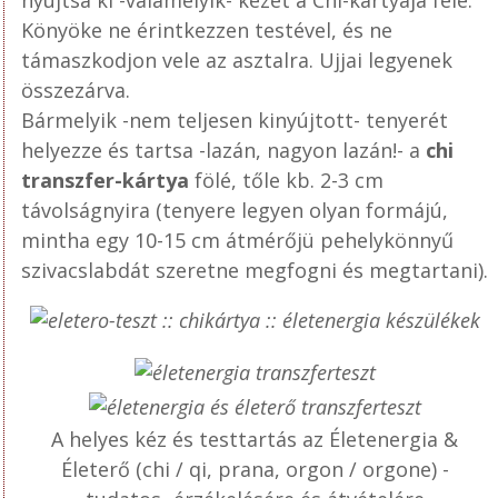
nyújtsa ki -valamelyik- kezét a Chi-kártyája felé.
Könyöke ne érintkezzen testével, és ne
támaszkodjon vele az asztalra. Ujjai legyenek
összezárva.
Bármelyik -nem teljesen kinyújtott- tenyerét
helyezze és tartsa -lazán, nagyon lazán!- a
chi
transzfer-kártya
fölé, tőle kb. 2-3 cm
távolságnyira (tenyere legyen olyan formájú,
mintha egy 10-15 cm átmérőjü pehelykönnyű
szivacslabdát szeretne megfogni és megtartani).
A helyes kéz és testtartás az Életenergia &
Életerő (chi / qi, prana, orgon / orgone) -