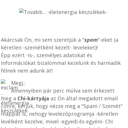
Akárcsak Ön, mi sem szeretjük a "
spam
"-eket (a
kéretlen -szemétként kezelt- leveleket)!
Épp ezért -is-, személyes adatokat és
információkat bizalommal kezelünk és harmadik
félnek nem adunk át!
Megj.:
Amennyiben pár perc múlva sem érkezett
meg a
Chi-kártyája
az Ön által megadott email
címre, kérjük, hogy nézze meg a "Spam / Szemét"
mappát is, nehogy levelezőprogramja -kéretlen
levélként kezelve, mivel -egyedi és egyéni- Chi