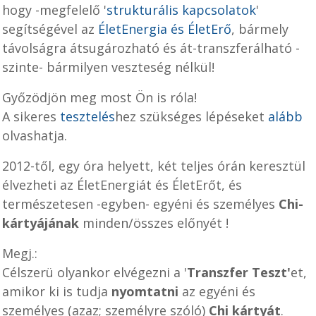
hogy -megfelelő '
strukturális kapcsolatok
'
segítségével az
ÉletEnergia
és ÉletErő
, bármely
távolságra átsugározható és át-transzferálható -
szinte- bármilyen veszteség nélkül!
Győzödjön meg most Ön is róla!
A sikeres
tesztelés
hez szükséges lépéseket
alább
olvashatja.
2012
-től, egy óra helyett, két teljes órán keresztül
élvezheti az ÉletEnergiát és ÉletErőt, és
természetesen -egyben- egyéni és személyes
Chi-
kártyájának
minden/összes előnyét !
Megj.:
Célszerü olyankor elvégezni a '
Transzfer Teszt'
et,
amikor ki is tudja
nyomtatni
az egyéni és
személyes (azaz; személyre szóló)
Chi kártyát
.