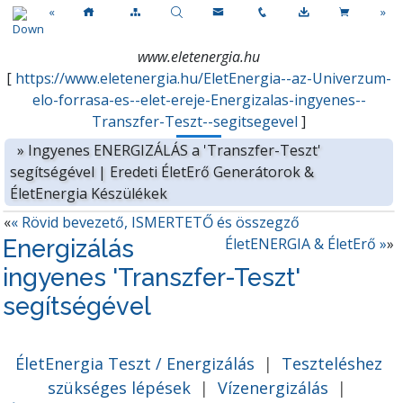
«
»
www.eletenergia.hu
[
https://www.eletenergia.hu/EletEnergia--az-Univerzum-
elo-forrasa-es--elet-ereje-Energizalas-ingyenes--
Transzfer-Teszt--segitsegevel
]
»
Ingyenes ENERGIZÁLÁS a 'Transzfer-Teszt'
segítségével | Eredeti ÉletErő Generátorok &
ÉletEnergia Készülékek
«
« Rövid bevezető, ISMERTETŐ és összegző
Energizálás
ÉletENERGIA & ÉletErő »
»
ingyenes 'Transzfer-Teszt'
segítségével
ÉletEnergia Teszt / Energizálás
|
Teszteléshez
szükséges lépések
|
Vízenergizálás
|