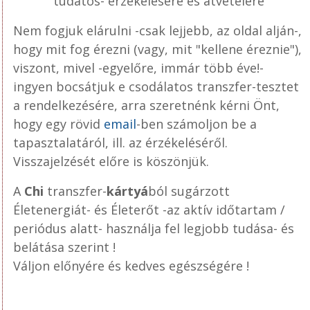
tudatos- érzékelésére és átvételére
Nem fogjuk elárulni -csak lejjebb, az oldal alján-,
hogy mit fog érezni (vagy, mit "kellene éreznie"),
viszont, mivel -egyelőre, immár több éve!-
ingyen bocsátjuk e csodálatos transzfer-tesztet
a rendelkezésére, arra szeretnénk kérni Önt,
hogy egy rövid
email
-ben számoljon be a
tapasztalatáról, ill. az érzékeléséről.
Visszajelzését előre is köszönjük.
A
Chi
transzfer-
kártyá
ból sugárzott
Életenergiát- és Életerőt -az aktív időtartam /
periódus alatt- használja fel legjobb tudása- és
belátása szerint !
Váljon előnyére és kedves egészségére !