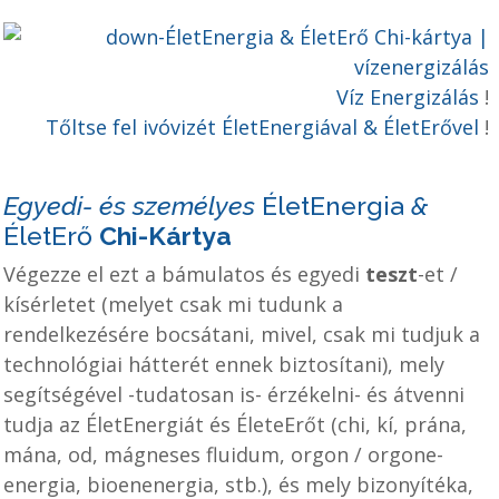
Víz Energizálás
!
Tőltse fel ivóvizét ÉletEnergiával & ÉletErővel
!
Egyedi- és személyes
ÉletEnergia
&
ÉletErő
Chi-Kártya
Végezze el ezt a bámulatos és egyedi
teszt
-et /
kísérletet (melyet csak mi tudunk a
rendelkezésére bocsátani, mivel, csak mi tudjuk a
technológiai hátterét ennek biztosítani), mely
segítségével -tudatosan is- érzékelni- és átvenni
tudja az ÉletEnergiát és ÉleteErőt (chi, kí, prána,
mána, od, mágneses fluidum, orgon / orgone-
energia, bioenenergia, stb.), és mely bizonyítéka,