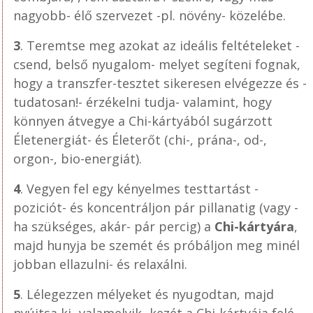
nagyobb- élő szervezet -pl. növény- közelébe.
3
. Teremtse meg azokat az ideális feltételeket -
csend, belső nyugalom- melyet segíteni fognak,
hogy a transzfer-tesztet sikeresen elvégezze és -
tudatosan!- érzékelni tudja- valamint, hogy
könnyen átvegye a Chi-kártyából sugárzott
Életenergiát- és Életerőt (chi-, prána-, od-,
orgon-, bio-energiát).
4
. Vegyen fel egy kényelmes testtartást -
poziciót- és koncentráljon pár pillanatig (vagy -
ha szükséges, akár- pár percig) a
Chi-kártyára
,
majd hunyja be szemét és próbáljon meg minél
jobban ellazulni- és relaxálni.
5
. Lélegezzen mélyeket és nyugodtan, majd