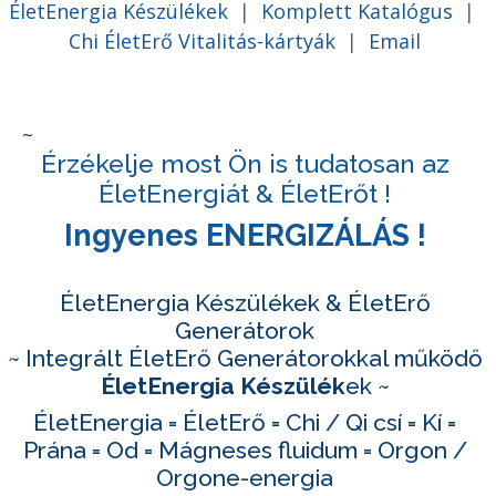
ÉletEnergia Készülékek
|
Komplett Katalógus
|
Chi ÉletErő Vitalitás-kártyák
|
Email
~
Érzékelje most Ön is tudatosan az
ÉletEnergiát & ÉletErőt !
Ingyenes ENERGIZÁLÁS !
ÉletEnergia Készülékek & ÉletErő
Generátorok
~ Integrált ÉletErő Generátorokkal működő
ÉletEnergia Készülék
ek
~
ÉletEnergia = ÉletErő = Chi / Qi csí = Kí =
Prána = Od = Mágneses fluidum = Orgon /
Orgone-energia