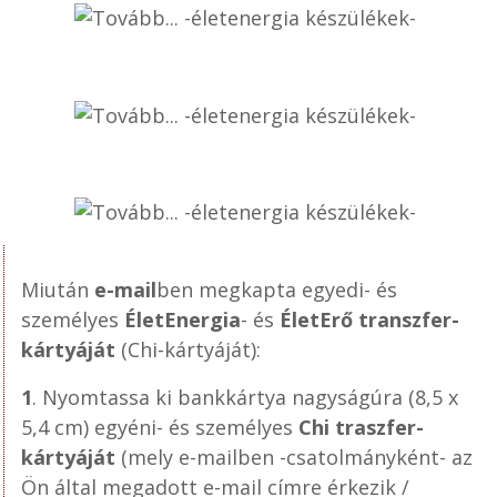
Miután
e-mail
ben megkapta egyedi- és
személyes
ÉletEnergia
- és
ÉletErő transzfer-
kártyáját
(Chi-kártyáját):
1
.
Nyomtassa
ki bankkártya nagyságúra (8,5 x
5,4 cm) egyéni- és személyes
Chi traszfer-
kártyáját
(mely e-mailben -csatolmányként- az
Ön által megadott e-mail címre érkezik /