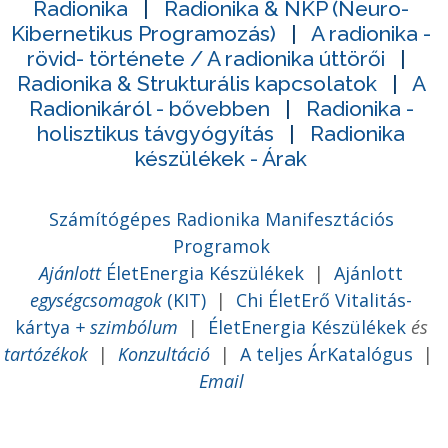
Radionika
|
Radionika & NKP (Neuro-
Kibernetikus Programozás)
|
A radionika -
rövid- története / A radionika úttörői
|
Radionika & Strukturális kapcsolatok
|
A
Radionikáról - bővebben
|
Radionika -
holisztikus távgyógyítás
|
Radionika
készülékek - Árak
Számítógépes Radionika Manifesztációs
Programok
Ajánlott
ÉletEnergia Készülékek
|
Ajánlott
egységcsomagok
(KIT)
|
Chi ÉletErő Vitalitás-
kártya
+ szimbólum
|
ÉletEnergia Készülékek
és
tartózékok
|
Konzultáció
|
A teljes ÁrKatalógus
|
Email