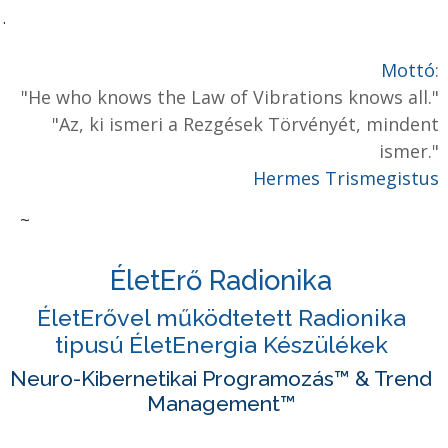
.
Mottó
:
"He who knows the Law of Vibrations knows all."
"Az, ki ismeri a Rezgések Törvényét, mindent
ismer."
Hermes Trismegistus
~
ÉletErő Radionika
ÉletErővel működtetett Radionika
tipusú ÉletEnergia Készülékek
Neuro-Kibernetikai Programozás™
& Trend
Management™