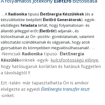
A folyamatos jótékony
ÉletErő
biztosítása
.
.
A
Radionika
tipusú
ÉletEnergia Készülékek
(és a
készülékekbe beépített
ÉletErő Generátorok
) -egyik-
elsődleges
feladata
tehát, hogy folyamatosan- és
állandó jelleggel erőt (
ÉletErőt
!) adjanak-, és
biztosítsanak az Ön -pozitiv- gondolatainak, valamint
változtatási szándékainak és vágyainak, hogy azok
gyorsabban és könnyebben megvalósúlhassanak!
.
.
.
-Nemcsak
Radionika
tipusú-
ÉletEnergia
Készülék
einknek -egyik-
kulcsfontosságú előnye
,
hogy hatósugaruk korlátlan és hatásuk független
a távolságtól !!
Ezt -talán- már tapasztalhatta Ön is amikor
elvégezte az egyedi
ÉletEnergia transzfer-teszt
-ünket.