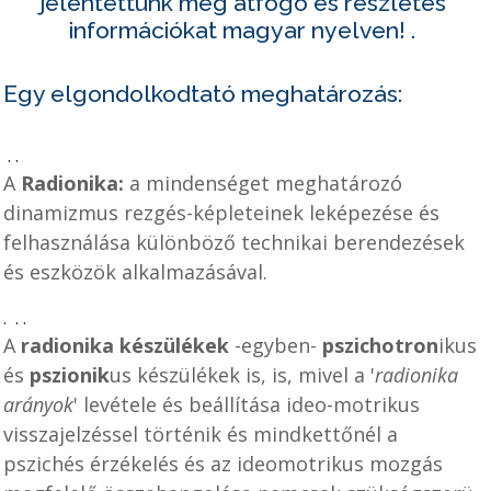
jelentettünk meg átfogó és részletes
információkat magyar nyelven!
.
Egy elgondolkodtató meghatározás:
.
.
A
Radionika
:
a mindenséget meghatározó
dinamizmus rezgés-képleteinek leképezése és
felhasználása különböző technikai berendezések
és eszközök
alkalmazásával.
.
.
.
A
radionika készülékek
-egyben-
pszichotron
ikus
és
pszionik
us készülékek is, is, mivel a '
radionika
arányok
' levétele és beállítása ideo-motrikus
visszajelzéssel történik és mindkettőnél a
pszichés érzékelés és az ideomotrikus mozgás