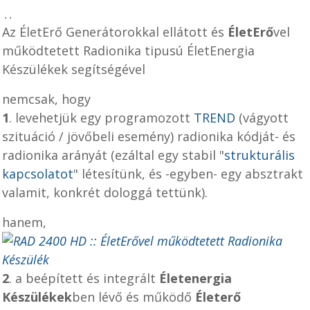
.
.
Az
ÉletErő Generátor
okkal ellátott és
ÉletErő
vel
működtetett
Radionik
a tipusú
ÉletEnergia
Készülékek
segítségével
nemcsak, hogy
1
. levehetjük egy programozott
TREND
(vágyott
szituáció / jövőbeli esemény) radionika kódját- és
radionika arányát (ezáltal egy stabil "
strukturális
kapcsolatot
" létesítünk, és -egyben- egy absztrakt
valamit, konkrét dologgá tettünk).
hanem,
2
. a beépített és integrált
Életenergia
Készülékek
ben lévő és működő
Életerő