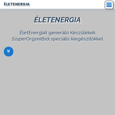
ÉLETENERGIA
ÉLETENERGIA
ÉletEnergiát generáló Készülékek
Szuper
Orgonitból speciális kiegészítőkkel