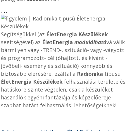
.
.
.
Segítségükkel (az
ÉletEnergia Készülékek
segítségével) az
ÉletEnergia
modulálható
vá válik
bármilyen vágy -TREND-, szituáció- vagy -vágyott
és programozott- cél (óhajtott, és kívánt -
jövőbeli- esemény és szituáció) könnyebb és
biztosabb elérésére, ezáltal a
Radionika
tipusú
ÉletEnergia Készülékek
felhasználási területe és
hatásköre szinte végtelen, csak a készüléket
használók egyéni fantáziája és képzelőereje
szabhat határt felhasználási lehetőségeiknek!
.