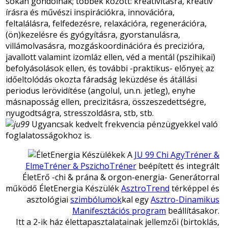
sokan gondolnák; többek között: kreativításra, kreatív
írásra és művészi inspirációkra, innovációra,
feltalálásra, felfedezésre, relaxációra, regenerációra,
(ön)kezelésre és gyógyításra, gyorstanulásra,
villámolvasásra, mozgáskoordinációra és precizióra,
javallott valamint izomláz ellen, véd a mentál (pszihikai)
befolyásolások ellen, és további -praktikus- előnyei; az
időeltolódás okozta fáradság leküzdése és átállási
periodus lerövidítése (angolul, un.n. jetleg), enyhe
másnaposság ellen, precizitásra, összeszedettségre,
nyugodtságra, stresszoldásra, stb, stb.
Ugyancsak kedvelt frekvencia pénzügyekkel való
foglalatosságokhoz is.
A
JU 99
Chi AgyTréner &
ElmeTréner & PszichoTréner
beépített és integrált
ÉletErő -chi & prána & orgon-energia- Generátorral
működő ÉletEnergia Készülék
AsztroTrend
térképpel és
asztológiai
szimbólumok
kal egy
Asztro-Dinamikus
Manifesztációs program
beállításakor.
Itt a 2-ik ház élettapasztalatainak jellemzői (birtoklás,