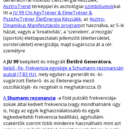
AsztroTrend
térképpel és asztológiai
szimbólumok
kal.
Itt a
JU 99
Chi AgyTréner & ElmeTréner &
PszichoTréner ÉletEnergia Készülék
, az
Asztro-
Dinamikus Manifesztációs program
ot használva, az 5-ik
házat, vagyis a 'kreativitás', a 'szerelem', a'mozgás'
(sportok) élettapasztalati jellemzőit (életterületet,
sorsterületet) energizálja, majd sugározza át a cél-
személyre
A
JU 99
beépített és integrált
ÉletErő Generátora
,
belső -fix- frekvencia egysége a Schumann-rezonancián
pulzál (7,83 Hz)
, mely egyben a generált és -ki-
sugárzott Életerő- és az Életenergia-mező
oszcillációját- és rezgését is meghatározza. (!)
A
Shumann rezonancia
-a Föld pulzáló frekvenciája-
sokak által kedvelt frekvencia (vagy mondhatnánk úgy
is, hogy az egyik leghasználatosabb és egyik
legkedveltebb frekvencia beállítás), agyhullám-
szakértők szerint több mindenre használható mint azt