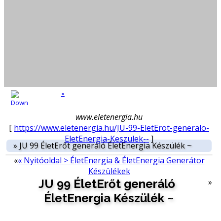
«
www.eletenergia.hu
[
https://www.eletenergia.hu/JU-99-EletErot-generalo-
EletEnergia-Keszulek--
]
»
JU 99 ÉletErőt generáló ÉletEnergia Készülék ~
«
« Nyitóoldal > ÉletEnergia & ÉletEnergia Generátor
Készülékek
JU 99 ÉletErőt generáló
»
ÉletEnergia Készülék ~