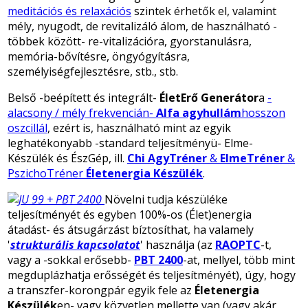
meditációs és relaxációs
szintek érhetők el, valamint
mély, nyugodt, de revitalizáló álom, de használható -
többek között- re-vitalizációra, gyorstanulásra,
memória-bővítésre, öngyógyításra,
személyiségfejlesztésre, stb., stb.
Belső -beépített és integrált-
ÉletErő Generátor
a
-
alacsony / mély frekvencián-
Alfa agyhullám
hosszon
oszcillál
, ezért is, használható mint az egyik
leghatékonyabb -standard teljesítményü- Elme-
Készülék és ÉszGép, ill.
Chi AgyTréner
&
ElmeTréner
&
PszichoTréner
Életenergia Készülék
.
Növelni tudja készüléke
teljesítményét és egyben 100%-os (Élet)energia
átadást- és átsugárzást bíztosíthat, ha valamely
'
strukturális kapcsolatot
' használja (az
RAOPTC
-t,
vagy a -sokkal erősebb-
PBT 2400
-at, mellyel, több mint
megduplázhatja erősségét és teljesítményét), úgy, hogy
a transzfer-korongpár egyik fele az
Életenergia
Készülék
en- vagy közvetlen mellette van (vagy akár