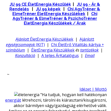
JU 99 CE ÉletEnergia Készülék
|
JU 99 - Ár &
Rendelés
|
JU 99 képek
|
Chi AgyTréner &
ElmeTréner ÉletEnergia Készülékek
|
Chi
AgyTréner & ElmeTréner & PszichoTréner
ÉletEnergia Készülékek / Árak
Ajánlott
ÉletEnergia Készülékek
|
Ajánlott
egységcsomagok
(KIT)
|
Chi ÉletErő Vitalitás-kártya
+
szimbólum
|
ÉletEnergia Készülékek
és
tartózékok
|
Konzultáció
|
A teljes ÁrKatalógus
|
Email
~
Idézet | Mottó
"Ha tudjuk, hogyan kell hatékonyan
energiát
létrehozni, tárolni és kiárasztani/kisugározni,
akkor bármilyen vágy/gazdagság elérhetővé válik.
...Amikor ez az energia felszabadul, mederbe terelhető