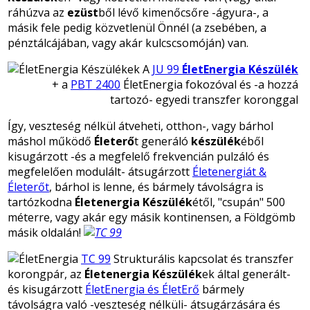
ráhúzva az
ezüst
ből lévő kimenőcsőre -ágyura-, a
másik fele pedig közvetlenül Önnél (a zsebében, a
pénztálcájában, vagy akár kulcscsomóján) van.
A
JU 99
ÉletEnergia Készülék
+ a
PBT 2400
ÉletEnergia fokozóval és -a hozzá
tartozó- egyedi transzfer koronggal
Így, veszteség nélkül átveheti, otthon-, vagy bárhol
máshol működő
Életerő
t generáló
készülék
éből
kisugárzott -és a megfelelő frekvencián pulzáló és
megfelelően modulált- átsugárzott
Életenergiát &
Életerőt
, bárhol is lenne, és bármely távolságra is
tartózkodna
Életenergia Készülék
étől, "csupán" 500
méterre, vagy akár egy másik kontinensen, a Földgömb
másik oldalán!
TC 99
Strukturális kapcsolat és transzfer
korongpár, az
Életenergia Készülék
ek által generált-
és kisugárzott
ÉletEnergia és ÉletErő
bármely
távolságra való -veszteség nélküli- átsugárzására és