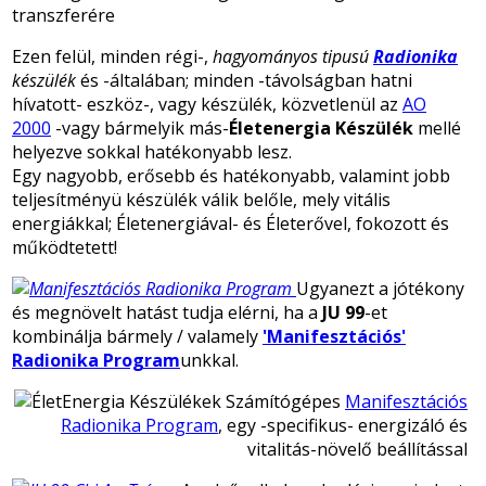
transzferére
Ezen felül, minden régi-,
hagyományos tipusú
Radionika
készülék
és -általában; minden -távolságban hatni
hívatott- eszköz-, vagy készülék, közvetlenül az
AO
2000
-vagy bármelyik más-
Életenergia Készülék
mellé
helyezve sokkal hatékonyabb lesz.
Egy nagyobb, erősebb és hatékonyabb, valamint jobb
teljesítményü készülék válik belőle, mely vitális
energiákkal; Életenergiával- és Életerővel, fokozott és
működtetett!
Ugyanezt a jótékony
és megnövelt hatást tudja elérni, ha a
JU 99
-et
kombinálja bármely / valamely
'Manifesztációs'
Radionika Program
unkkal.
Számítógépes
Manifesztációs
Radionika Program
, egy -specifikus- energizáló és
vitalitás-növelő beállítással