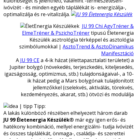
különbséget is jelentheti, valamint -természetesen-
ivóvízét - és minden egyéb táplálékát is- energizálja-,
optimalizálja és re-vitalizálja.
JU 99 Chi AgyTréner &
ElmeTréner & PszichoTréner
tipusú Életenergia
Készülék asztrológia térképpel és asztológia
szimbólumokkal |
AsztoTrend & AsztoDinamikus
Manifesztáció
A
JU 99 CE
a 4-ik házat (élettapasztalati területet) a
Jupiter bolygó (növekedés, terjeszkedés, kiteljesedés,
igazságosság, optimizmus, stb.) tulajdonságaival-, a 10-
ik házat pedig a Mars bolygónak tulajdonított
jellemzőkkel (cselekvés, aktiválás, törekvés,
kezdeményezés, akarat, stb.) ötvözi és modulálja
Tipp:
A lakás különböző részében elhelyezett három darab
JU 99
Életenergia Készülék
® már egy igen erős- és
hatékony kombináció, mellyel energizálni- tudja ívóvizét
és összes táplálékát, önmaga-, családja- és szerettei