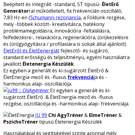
Beépített és integrált -standard, ST tipusú-
ÉletErő
Generátor
ral működtetett, fix frekvencián oszcilláló,
7,83 Hz-en (
Schumann-rezonancia
, a Földünk rezgése,
mely -többek között- kreativitásra, hatékony
problémamegoldásra, innovációra -feltalálásra,
felfedezésre-, relaxációra, regenerációra, (ön)kezelésre
és (ön)gyógyításra
/ profilaxiára is sokak által ajánlott)
ÉletErőt és ÉletEenergiát
fejlesztő- és sugárzó,
standard erősségü és teljesítményü, egyéni használatra
javallott
Életenergia Készülék
.
Ez egyben a generált és ki-sugárzott ÉletErő &
ÉletEnergia-mező és -fluxus
frekvenciá
ja és -
harmonikus alap- oszcillációja.
Ez egyben a generált és ki-
sugárzott ÉletErő & ÉletEnergia-mező és -fluxus
rezgése, oszcillációja és -harmonikus alap- frekvenciája.
JU 99
Chi AgyTréner
&
ElmeTréner
&
PszichoTréner
tipusú Életenergia Készülék
Használatával és segítségével szinte azonnal mély