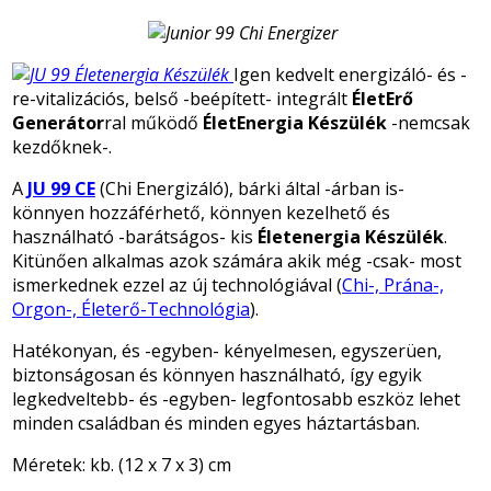
Igen kedvelt energizáló- és
-
re-
vitalizációs, belső -beépített- integrált
ÉletErő
Generátor
ral működő
ÉletEnergia Készülék
-nemcsak
kezdőknek-.
A
JU 99 CE
(Chi Energizáló), bárki által -árban is-
könnyen hozzáférhető, könnyen kezelhető és
használható -barátságos- kis
Életenergia Készülék
.
Kitünően alkalmas azok számára akik még -csak- most
ismerkednek ezzel az új technológiával (
Chi-, Prána-,
Orgon-, Életerő-Technológia
).
Hatékonyan, és -egyben- kényelmesen, egyszerüen,
biztonságosan és könnyen használható, így egyik
legkedveltebb- és -egyben- legfontosabb eszköz lehet
minden családban és minden egyes háztartásban.
Méretek: kb. (12 x 7 x 3) cm