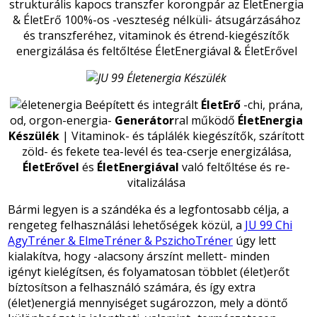
strukturális kapocs transzfer korongpár az ÉletEnergia
& ÉletErő 100%-os -veszteség nélküli- átsugárzásához
és transzferéhez, vitaminok és étrend-kiegészítők
energizálása és feltőltése ÉletEnergiával & ÉletErővel
Beépített és integrált
ÉletErő
-chi, prána,
od, orgon-energia-
Generátor
ral működő
ÉletEnergia
Készülék
| Vitaminok- és táplálék kiegészítők, szárított
zöld- és fekete tea-levél és tea-cserje energizálása,
ÉletErővel
és
ÉletEnergiával
való feltőltése és re-
vitalizálása
Bármi legyen is a szándéka és a legfontosabb célja, a
rengeteg felhasználási lehetőségek közül, a
JU 99 Chi
AgyTréner & ElmeTréner & PszichoTréner
úgy lett
kialakítva, hogy -alacsony árszínt mellett- minden
igényt kielégítsen, és folyamatosan többlet (élet)erőt
bíztosítson a felhasználó számára, és így extra
(élet)energiá mennyiséget sugározzon, mely a döntő