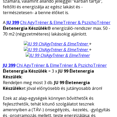
számára, valamint állandó jelleggel "karban tartja",
feltőlti és energizálja az egész lakást és -
természetesen- a benne élőket is.
A
JU 399
Chi AgyTréner & ElmeTréner & PszichoTréner
Életenergia Készülék
® energizáló-rendszer max. 50 -
70 m2 (négyzetméteres) lakásokig ajánlott.
+
+
JU 399
Chi AgyTréner & ElmeTréner & PszichoTréner
Életenergia Készülék
= 3 x
JU 99 Életenergia
Készülék
:
Rendeljen meg most 3 db.
JU 99
Életenergia
Készülék
et jóval előnyösebb és jutányosabb áron!
Ezek az alap-egységek könnyen bővithetők és
fejleszthetők, tehát kitunő szolgálatot tesznek
amennyiben a (TÁV-) önsegélyzés, -kezelés, -gyógyítás
és -programozás mellett, teste energizálása; és