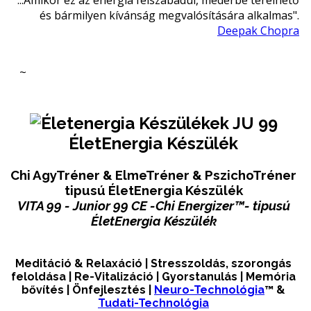
és bármilyen kívánság megvalósítására alkalmas".
Deepak Chopra
~
JU 99
ÉletEnergia Készülék
Chi AgyTréner & ElmeTréner & PszichoTréner
tipusú ÉletEnergia Készülék
VITA 99 - Junior 99 CE -Chi Energizer™- tipusú
ÉletEnergia Készülék
Meditáció & Relaxáció | Stresszoldás, szorongás
feloldása | Re-Vitalizáció | Gyorstanulás | Memória
bővítés | Önfejlesztés |
Neuro-Technológia
™ &
Tudati-Technológia