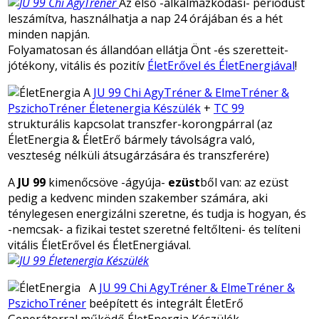
Az első -alkalmazkodási- periodust
leszámítva, használhatja a nap 24 órájában és a hét
minden napján.
Folyamatosan és állandóan ellátja Önt -és szeretteit-
jótékony, vitális és pozitív
ÉletErő
vel és ÉletEnergiával
!
A
JU 99 Chi AgyTréner & ElmeTréner &
PszichoTréner Életenergia Készülék
+
TC 99
strukturális kapcsolat transzfer-korongpárral (az
ÉletEnergia & ÉletErő bármely távolságra való,
veszteség nélküli átsugárzására és transzferére)
A
JU 99
kimenőcsöve -ágyúja-
ezüst
ből van: az ezüst
pedig a kedvenc minden szakember számára, aki
ténylegesen energizálni szeretne, és tudja is hogyan, és
-nemcsak- a fizikai testet szeretné feltőlteni- és telíteni
vitális ÉletErővel és ÉletEnergiával.
A
JU 99
Chi AgyTréner & ElmeTréner &
PszichoTréner
beépített és integrált ÉletErő
Generátorral működő ÉletEnergia Készülék,