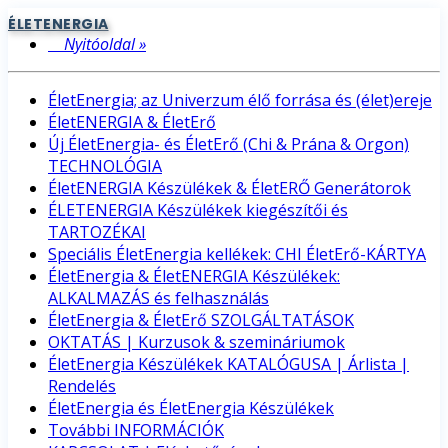
ÉLETENERGIA
Nyitóoldal »
ÉletEnergia; az Univerzum élő forrása és (élet)ereje
ÉletENERGIA & ÉletErő
Új ÉletEnergia- és ÉletErő (Chi & Prána & Orgon)
TECHNOLÓGIA
ÉletENERGIA Készülékek & ÉletERŐ Generátorok
ÉLETENERGIA Készülékek kiegészítői és
TARTOZÉKAI
Speciális ÉletEnergia kellékek: CHI ÉletErő-KÁRTYA
ÉletEnergia & ÉletENERGIA Készülékek:
ALKALMAZÁS és felhasználás
ÉletEnergia & ÉletErő SZOLGÁLTATÁSOK
OKTATÁS | Kurzusok & szemináriumok
ÉletEnergia Készülékek KATALÓGUSA | Árlista |
Rendelés
ÉletEnergia és ÉletEnergia Készülékek
További INFORMÁCIÓK