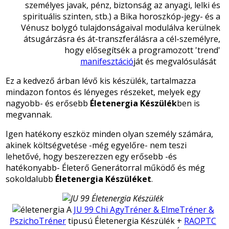
személyes javak, pénz, biztonság az anyagi, lelki és
spirituális szinten, stb.) a Bika horoszkóp-jegy- és a
Vénusz bolygó tulajdonságaival modulálva kerülnek
átsugárzásra és át-transzferálásra a cél-személyre,
hogy elősegítsék a programozott 'trend'
manifesztáció
ját és megvalósulását
Ez a kedvező árban lévő kis készülék, tartalmazza
mindazon fontos és lényeges részeket, melyek egy
nagyobb- és erősebb
Életenergia Készülék
ben is
megvannak.
Igen hatékony eszköz minden olyan személy számára,
akinek költségvetése -még egyelőre- nem teszi
lehetővé, hogy beszerezzen egy erősebb -és
hatékonyabb- Életerő Generátorral működő és még
sokoldalubb
Életenergia Készüléket
.
A
JU 99 Chi AgyTréner & ElmeTréner &
PszichoTréner
tipusú Életenergia Készülék +
RAOPTC