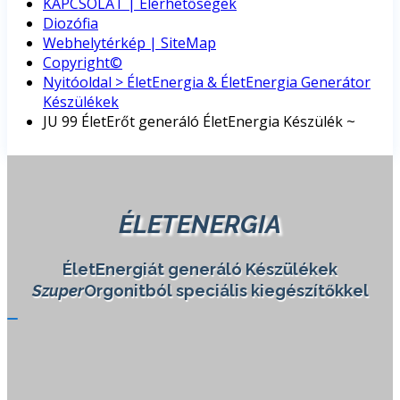
KAPCSOLAT | Elérhetőségek
Diozófia
Webhelytérkép | SiteMap
Copyright©
Nyitóoldal > ÉletEnergia & ÉletEnergia Generátor
Készülékek
JU 99 ÉletErőt generáló ÉletEnergia Készülék ~
ÉLETENERGIA
ÉletEnergiát generáló Készülékek
Szuper
Orgonitból speciális kiegészítőkkel