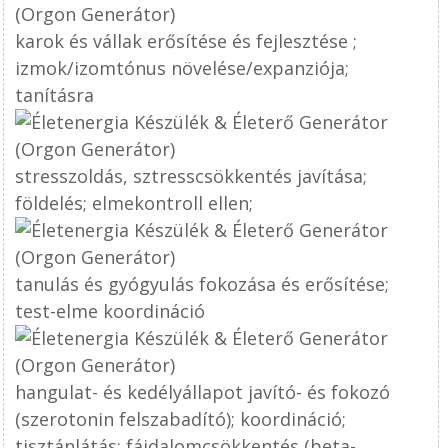
karok és vállak erősítése és fejlesztése ;
izmok/izomtónus növelése/expanziója;
tanításra
stresszoldás, sztresscsökkentés javítása;
földelés; elmekontroll ellen;
tanulás és gyógyulás fokozása és erősítése;
test-elme koordináció
hangulat- és kedélyállapot javító- és fokozó
(szerotonin felszabadító); koordináció;
tisztánlátás; fájdalomcsökkentés (beta-