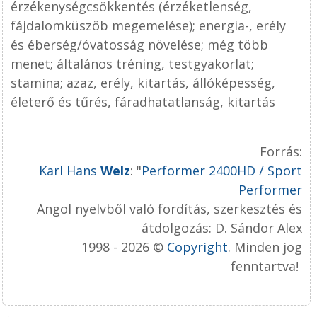
érzékenységcsökkentés (érzéketlenség,
fájdalomküszöb megemelése); energia-, erély
és éberség/óvatosság növelése; még több
menet; általános tréning, testgyakorlat;
stamina; azaz, erély, kitartás, állóképesség,
életerő és tűrés, fáradhatatlanság, kitartás
Forrás:
Karl Hans
Welz
: "
Performer 2400HD / Sport
Performer
Angol nyelvből való fordítás, szerkesztés és
átdolgozás: D. Sándor Alex
1998 - 2026 ©
Copyright
. Minden jog
fenntartva!
.