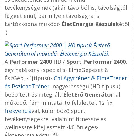
tevékenységeinek (akár távolból is, távolságtól
függetlenül, bármilyen távolságra is
tartózkodna működő
ÉletEnergia Készülék
étől
!).
A
Performer 2400
HD /
Sport Performer 2400
,
egy hatékony -speciális- ElmeGépezet &
ÉszGép, -újtipusú-
Chi Agytréner & ElmeTréner
és PszichoTréner
, nagyerősségű (HD tipusú),
beépített és integrált
ÉletErő Generátor
ral
működő, fém mintatartó felülettel, 12 fix
frekvenciá
val, különböző sport
tevékenységekre, valamint fitnessre és
wellnessre kifejlesztett -különleges-
ÉletEnergia Készülék.