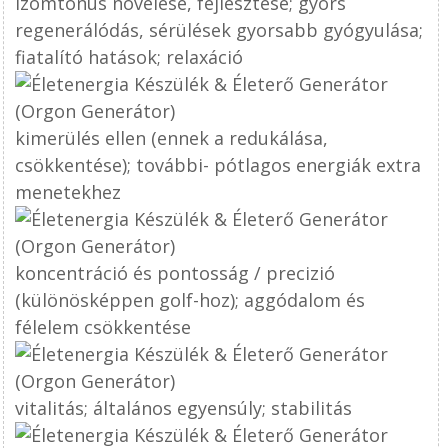
izomtónus növelése, fejlesztése; gyors
regenerálódás, sérülések gyorsabb gyógyulása;
fiatalító hatások; relaxáció
kimerülés ellen (ennek a redukálása,
csökkentése); további- pótlagos energiák extra
menetekhez
koncentráció és pontosság / precizió
(különösképpen golf-hoz); aggódalom és
félelem csökkentése
vitalitás; általános egyensúly; stabilitás