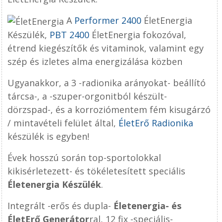
A
Performer 2400
ÉletEnergia
Készülék,
PBT 2400
ÉletEnergia fokozóval,
étrend kiegészítők és vitaminok, valamint egy
szép és izletes alma energizálása közben
Ugyanakkor, a 3 -radionika arányokat- beállító
tárcsa-, a -szuper-orgonitból készült-
dörzspad-, és a korroziómentem fém kisugárzó
/ mintavételi felület által,
ÉletErő Radionika
készülék is egyben!
Évek hosszú során top-sportolokkal
kikisérletezett- és tökéletesített speciális
Életenergia Készülék
.
Integrált -erős és dupla-
Életenergia- és
ÉletErő Generátor
ral, 12 fix -speciális-