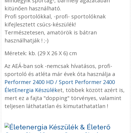
Mindegyik sportág-, bármely ágazatában
kitünően használható.
Profi sportolókkal, -profi- sportolóknak
kifejlesztett csúcs-készülék!
Természetesen, amatörök is bátran
használhatják ! ;-)
Méretek: kb. (29 X 26 X 6) cm
Az AEÁ-ban sok -nemcsak hívatásos, profi-
sportoló és atléta már évek óta használja a
Performer 2400 HD / Sport Performer 2400
ÉletEnergia Készülék
et, többek között azért is,
mert ez a fajta "dopping" törvényes, valamint
teljesen láthatatlan és kimutathatatlan !