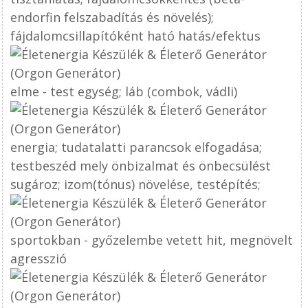
endorfin felszabadítás és növelés);
fájdalomcsillapítóként ható hatás/efektus
elme - test egység; láb (combok, vádli)
energia; tudatalatti parancsok elfogadása;
testbeszéd mely önbizalmat és önbecsülést
sugároz; izom(tónus) növelése, testépítés;
sportokban - győzelembe vetett hit, megnövelt
agresszió