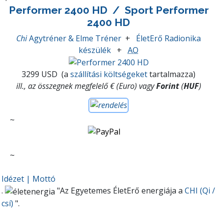
Performer 2400 HD
/ Sport Performer
2400 HD
Chi
Agytréner & Elme Tréner
+
ÉletErő Radionika
készülék
+
AO
3299 USD
(a
szállítási költségeket
tartalmazza)
ill., az összegnek megfelelő € (Euro) vagy
Forint
(
HUF
)
~
~
Idézet | Mottó
.
"Az Egyetemes ÉletErő energiája a
CHI (Qi /
csí)
".