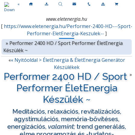
«
www.eletenergia.hu
[
https://www.eletenergia.hu/Performer-2400-HD---Sport-
Performer-EletEnergia-Keszulek--
]
»
Performer 2400 HD / Sport Performer ÉletEnergia
Készülék ~
«
« Nyitóoldal > ÉletEnergia & ÉletEnergia Generátor
Készülékek
Performer 2400 HD / Sport
»
Performer ÉletEnergia
Készülék ~
Meditációs, relaxációs, revitalizációs,
agystimulációs, memória-bővítéses,
energizációs,
valamint;
trend generálás,
elme programozás és -tudatos-