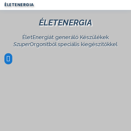
ÉLETENERGIA
ÉLETENERGIA
ÉletEnergiát generáló Készülékek
Szuper
Orgonitból speciális kiegészítőkkel