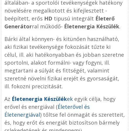
általában- a sportolói tevékenységek hatékony
növelésére megalkotott és kifejlesztett -
beépített, erős
HD
tipusú integrált
Életerő
Generátor
ral működő-
Életenergia Készülék
.
Bárki által könnyen- és kitünően használható,
aki fizikai tevékenysége fokozását tűzte ki
célul, ill. aki hatékonyabban és jobban szeretne
sportolni, alakot formálni- vagy fogyni, ill.
megtartani a súlyát és fittségét, valamint
szeretné növelni fizikai erejét és gyorsaságát,
ill. fokozni precizitását.
Az
Életenergia Készülék
ek
egyik célja, hogy
erővel és energiával (
Életerővel és
Életenergiával
) tőltse fel önmagát és szeretteit,
és, hogy erőt és energiát biztosítson bármely
cslekedetének és mindennemü