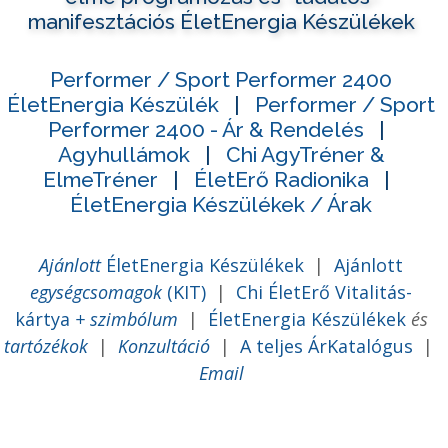
manifesztációs ÉletEnergia Készülékek
Performer / Sport Performer 2400
ÉletEnergia Készülék
|
Performer / Sport
Performer 2400 - Ár & Rendelés
|
Agyhullámok
|
Chi AgyTréner &
ElmeTréner
|
ÉletErő Radionika
|
ÉletEnergia Készülékek / Árak
Ajánlott
ÉletEnergia Készülékek
|
Ajánlott
egységcsomagok
(KIT)
|
Chi ÉletErő Vitalitás-
kártya
+ szimbólum
|
ÉletEnergia Készülékek
és
tartózékok
|
Konzultáció
|
A teljes ÁrKatalógus
|
Email