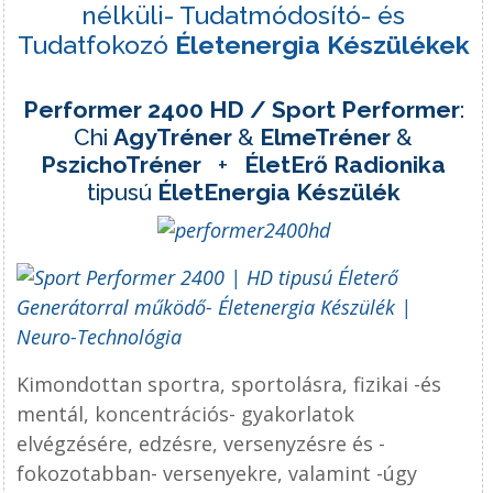
nélküli- Tudatmódosító- és
Tudatfokozó
Életenergia Készülékek
Performer 2400 HD / Sport Performer
:
Chi
AgyTréner
&
ElmeTréner
&
PszichoTréner
+
ÉletErő Radionika
tipusú
ÉletEnergia Készülék
Kimondottan sportra, sportolásra, fizikai -és
mentál, koncentrációs- gyakorlatok
elvégzésére, edzésre, versenyzésre és -
fokozotabban- versenyekre, valamint -úgy