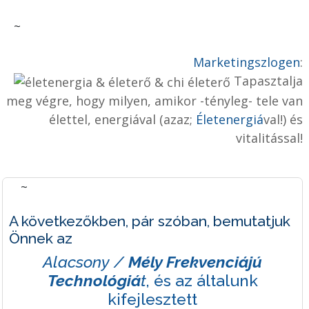
~
Marketingszlogen
:
Tapasztalja
meg végre, hogy milyen, amikor -tényleg- tele van
élettel, energiával (azaz;
Életenergiá
val!) és
vitalitással!
~
A következőkben, pár szóban, bemutatjuk
Önnek az
Alacsony /
Mély Frekvenciájú
Technológiá
t
, és az általunk
kifejlesztett