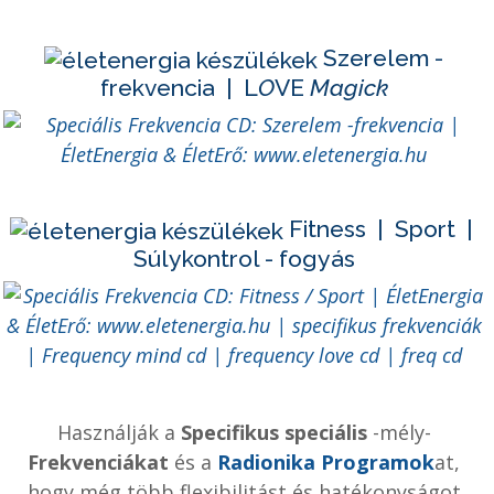
Szerelem -
frekvencia | L
O
VE
Magick
Fitness | Sport |
Súlykontrol - fogyás
Használják a
Specifikus speciális
-mély-
Frekvenciákat
és a
Radionika Programok
at,
hogy még több flexibilitást és hatékonyságot