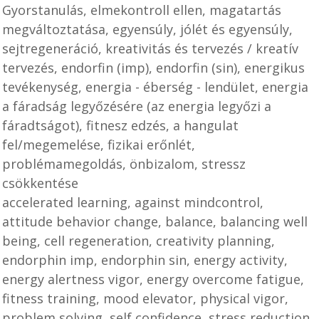
Gyorstanulás, elmekontroll ellen, magatartás
megváltoztatása, egyensúly, jólét és egyensúly,
sejtregeneráció, kreativitás és tervezés / kreatív
tervezés, endorfin (imp), endorfin (sin), energikus
tevékenység, energia - éberség - lendület, energia
a fáradság legyőzésére (az energia legyőzi a
fáradtságot), fitnesz edzés, a hangulat
fel/megemelése, fizikai erőnlét,
problémamegoldás, önbizalom, stressz
csökkentése
accelerated learning, against mindcontrol,
attitude behavior change, balance, balancing well
being, cell regeneration, creativity planning,
endorphin imp, endorphin sin, energy activity,
energy alertness vigor, energy overcome fatigue,
fitness training, mood elevator, physical vigor,
problem solving, self confidence, stress reduction