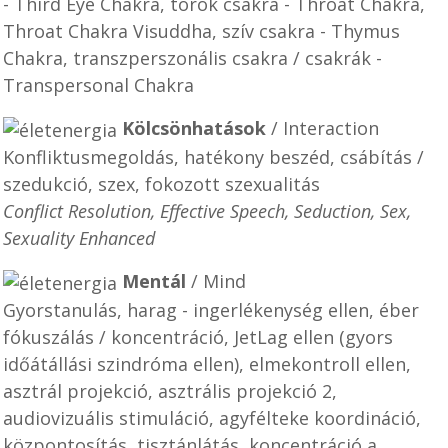
- Third Eye Chakra, torok csakra - Throat Chakra,
Throat Chakra Visuddha, szív csakra - Thymus
Chakra, transzperszonális csakra / csakrák -
Transpersonal Chakra
Kölcsönhatások
/ Interaction
Konfliktusmegoldás, hatékony beszéd, csábítás /
szedukció, szex, fokozott szexualitás
Conflict Resolution, Effective Speech, Seduction, Sex,
Sexuality Enhanced
Mentál
/ Mind
Gyorstanulás, harag - ingerlékenység ellen, éber
fókuszálás / koncentráció, JetLag ellen (gyors
időátállási szindróma ellen), elmekontroll ellen,
asztrál projekció, asztrális projekció 2,
audiovizuális stimuláció, agyfélteke koordináció,
központosítás, tisztánlátás, koncentráció a