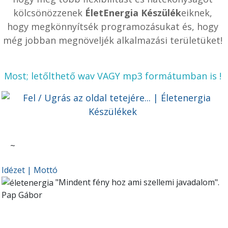
kölcsönözzenek
ÉletEnergia Készülék
eiknek,
hogy megkönnyítsék programozásukat és, hogy
még jobban megnöveljék alkalmazási területüket!
Most; letőlthető wav VAGY mp3 formátumban is !
~
Idézet | Mottó
"Mindent fény hoz ami szellemi javadalom".
Pap Gábor