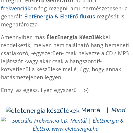
integrált
ÉletErő Generátor
az adott
frekvenciák
on fog rezegni, ami -természetesen- a
generált
ÉletEnergia & ÉletErő fluxus
rezgését is
meghatározza.
Amennyiben más
ÉletEnergia Készülék
kel
rendelkezik, melyen nem található hang bemeneti
csatlakozó, -egyszerüen- csak helyezze a CD / MP3
lejátszót -vagy akár csak a hangszorót!-
közvetlenül a készüléke mellé, úgy, hogy annak
hatásmezejében legyen.
Ennyi az egész, ilyen egyszerü ! :-)
Mentál
| Mind