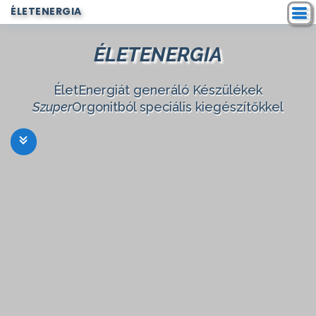
ÉLETENERGIA
ÉLETENERGIA
ÉletEnergiát generáló Készülékek
Szuper
Orgonitból speciális kiegészítőkkel