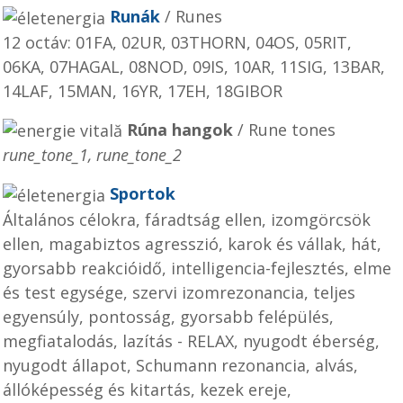
Runák
/ Runes
12 octáv:
01FA, 02UR, 03THORN, 04OS, 05RIT,
06KA, 07HAGAL, 08NOD, 09IS, 10AR, 11SIG, 13BAR,
14LAF, 15MAN, 16YR, 17EH, 18GIBOR
Rúna hangok
/ Rune tones
rune_tone_1, rune_tone_2
Sportok
Általános célokra, fáradtság ellen, izomgörcsök
ellen, magabiztos agresszió, karok és vállak, hát,
gyorsabb reakcióidő, intelligencia-fejlesztés, elme
és test egysége, szervi izomrezonancia, teljes
egyensúly, pontosság, gyorsabb felépülés,
megfiatalodás, lazítás - RELAX, nyugodt éberség,
nyugodt állapot, Schumann rezonancia, alvás,
állóképesség és kitartás, kezek ereje,