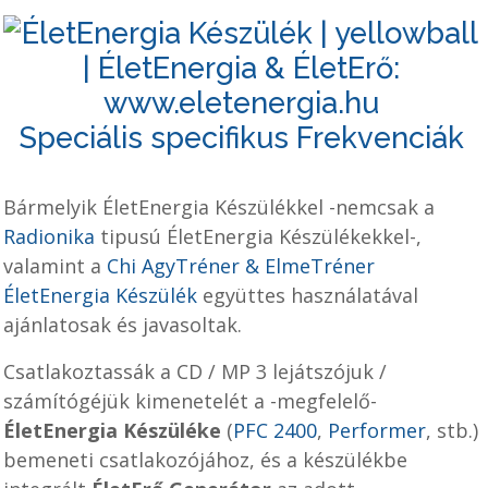
Speciális specifikus Frekvenciák
Bármelyik
ÉletEnergia Készülék
kel -nemcsak a
Radionika
tipusú ÉletEnergia Készülékekkel-,
valamint a
Chi
AgyTréner & ElmeTréner
ÉletEnergia Készülék
együttes használatával
ajánlatosak és javasoltak.
Csatlakoztassák a CD / MP 3 lejátszójuk /
számítógéjük kimenetelét a -megfelelő-
ÉletEnergia Készüléke
(
PFC 2400
,
Performer
, stb.)
bemeneti csatlakozójához,
és a készülékbe