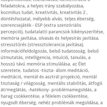
feladatokra, a helyes irány szabályozása,
kozmikus tudat, kreativitás, kreativitás 2 ,
döntéshozatal, mélyebb alvás, teljes éberség,
szerencsejáték - ESP (extra szenzóriális
percepció), tudatalatti parancsok kikényszerítése,
memória javítása, olvasás és helyesírás javítása,
stressztűrés (stressztolerancia javítása),
információfeldolgozás, belső tudatosság, belső
útmutatás, intelligencia, intuíció, tanulás, a
hosszú távú memória stimulálása, az Élet
szeretete, tudatos -tiszta- álom meditáció,
meditáció, mentál és asztrál projekció, mentál
tisztaság / világosság, mentális stabilitás, átfogó
át/meglátás, -hatékony- problémamegoldás, a
harag csökkentése, a félelem csökkentése,
nyugodt éberség, nehéz problémák megoldása, a