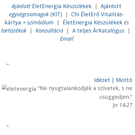
Ajánlott
ÉletEnergia Készülékek
|
Ajánlott
egységcsomagok
(KIT)
|
Chi ÉletErő Vitalitás-
kártya
+ szimbólum
|
ÉletEnergia Készülékek
és
tartózékok
|
Konzultáció
|
A teljes ÁrKatalógus
|
Email
~
Idézet | Mottó
"Ne nyugtalankodjék a szívetek, s ne
csüggedjen."
Jn 14:27
~