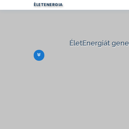
ÉLETENERGIA
ÉletEnergiát gen