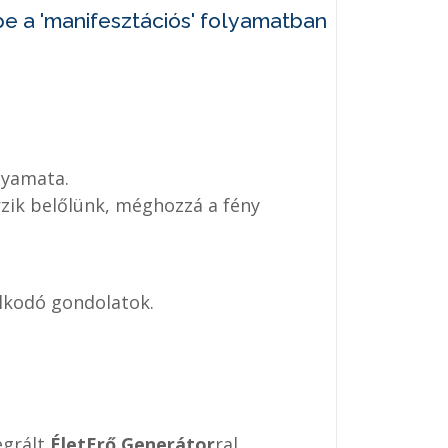
e a 'manifesztációs' folyamatban
lyamata.
árzik belőlünk, méghozzá a fény
alkodó gondolatok.
egrált
ÉletErő Generátor
ral