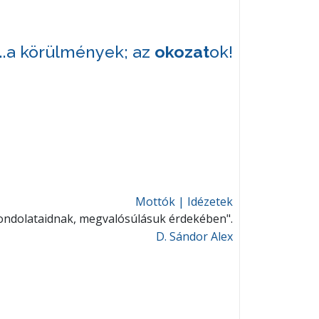
...a körülmények; az
okozat
ok!
Mottók | Idézetek
v gondolataidnak, megvalósúlásuk érdekében".
D. Sándor Alex