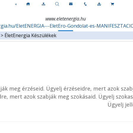
«
www.eletenergia.hu
ergia.hu/EletENERGIA---EletEro-Gondolat-es-MANIFESZTAC
ő > ÉletEnergia Készülékek
ják meg érzéseid. Ügyelj érzéseidre, mert azok szab
idre, mert azok szabják meg szokásaid. Ügyelj szoka
Ügyelj je