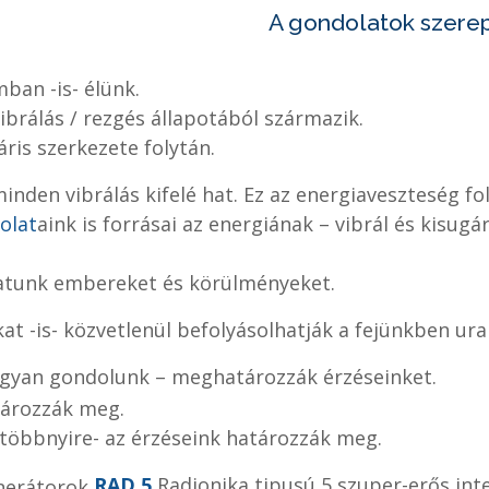
A gondolatok szerep
ban -is- élünk.
brálás / rezgés állapotából származik.
ris szerkezete folytán.
minden vibrálás kifelé hat.
Ez az energiaveszteség fo
olat
aink is forrásai az energiának – vibrál és kisug
hatunk embereket és körülményeket.
at -is- közvetlenül befolyásolhatják a fejünkben ur
ogyan gondolunk – meghatározzák érzéseinket.
tározzák meg.
-többnyire- az érzéseink határozzák meg.
RAD 5
Radionika tipusú 5 szuper-erős int