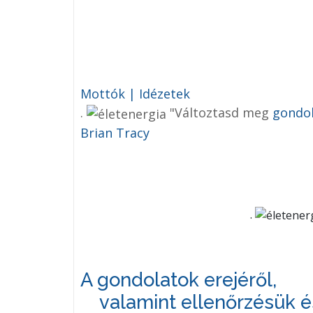
Mottók | Idézetek
.
"Változtasd meg
gondo
Brian Tracy
.
A gondolatok erejéről
,
valamint ellenőrzésük és