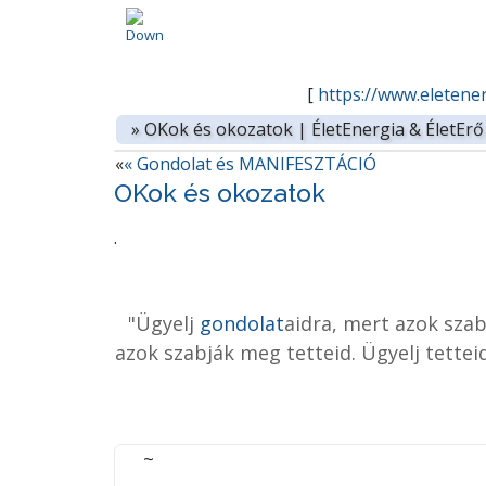
[
https://www.eleten
»
OKok és okozatok | ÉletEnergia & ÉletEr
«
« Gondolat és MANIFESZTÁCIÓ
OKok és okozatok
.
"Ügyelj
gondolat
aidra, mert azok szab
azok szabják meg tetteid. Ügyelj tette
~