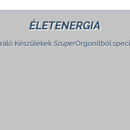
ÉLETENERGIA
eráló Készülékek
Szuper
Orgonitból speci