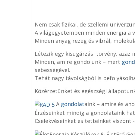
Nem csak fizikai, de szellemi univerzum
A világegyetemben minden energia a vi
Minden anyag rezeg és vibrál, molekulá
Létezik egy kisugárzási törvény, azaz 
Minden, amire gondolunk – mert
gond
sebességével.
Tehát nagy távolságból is befolyásol
Közérzetünket és egészségi állapotunk
A
gondolat
aink – amire és ah
Érzéseinket mindig a gondolataink ha
Cselekvéseinket és tetteinket viszont 