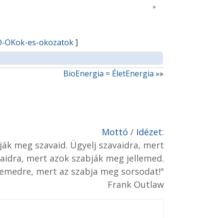
»
IO-OKok-es-okozatok
]
BioEnergia = ÉletEnergia »
»
Mottó
/
Idézet
:
ják meg szavaid. Ügyelj szavaidra, mert
saidra, mert azok szabják meg jellemed.
llemedre, mert az szabja meg sorsodat!"
Frank Outlaw