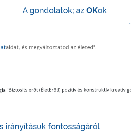
A gondolatok;
az
OK
ok
lat
aidat, és megváltoztatod az életed".
"Biztosíts erőt (ÉletErőt!) pozitív és konstruktív kreatí
 irányításuk fontosságáról