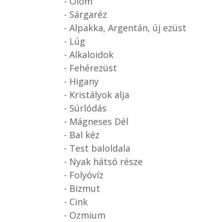
- Ólom
- Sárgaréz
- Alpakka, Argentán, új ezüst
- Lúg
- Alkaloidok
- Fehérezüst
- Higany
- Kristályok alja
- Súrlódás
- Mágneses Dél
- Bal kéz
- Test baloldala
- Nyak hátsó része
- Folyóvíz
- Bizmut
- Cink
- Ozmium