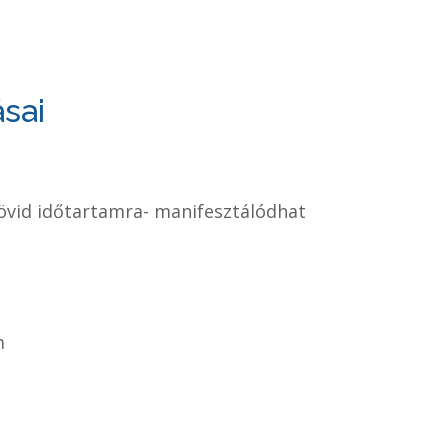
ásai
 rövid időtartamra- manifesztálódhat
m