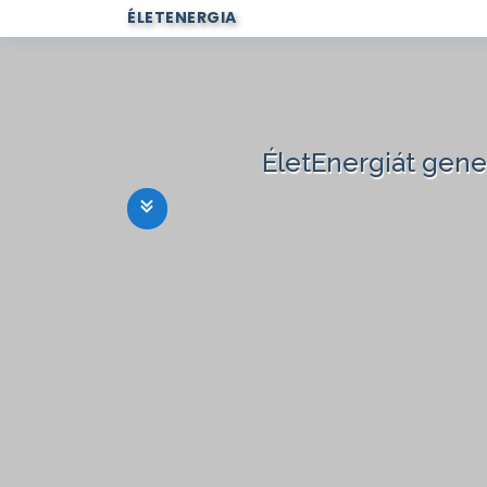
ÉLETENERGIA
ÉletEnergiát gen