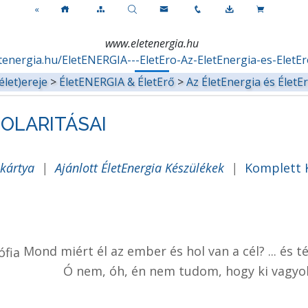
«
www.eletenergia.hu
tenergia.hu/EletENERGIA---EletEro-Az-EletEnergia-es-Elet
élet)ereje
>
ÉletENERGIA & ÉletErő
>
Az ÉletEnergia és Élet
 POLARITÁSAI
-kártya
|
Ajánlott ÉletEnergia Készülékek
|
Komplett 
Mond miért él az ember és hol van a cél? ... és t
Ó nem, óh, én nem tudom, hogy ki vagyok