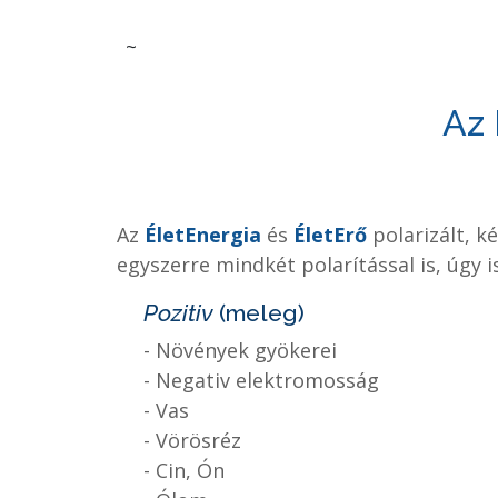
~
Az 
Az
ÉletEnergia
és
ÉletErő
polarizált, k
egyszerre mindkét polarítással is, úgy 
Pozitiv
(meleg)
- Növények gyökerei
- Negativ elektromosság
- Vas
- Vörösréz
- Cin, Ón