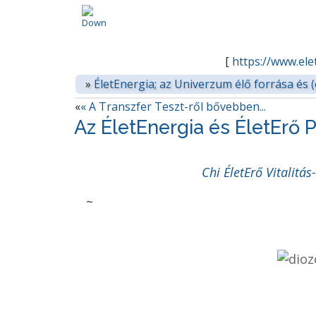
[
https://www.ele
»
ÉletEnergia; az Univerzum élő forrása és (
«
« A Transzfer Teszt-ről bővebben...
Az ÉletEnergia és ÉletErő
Chi ÉletErő Vitalitás
~