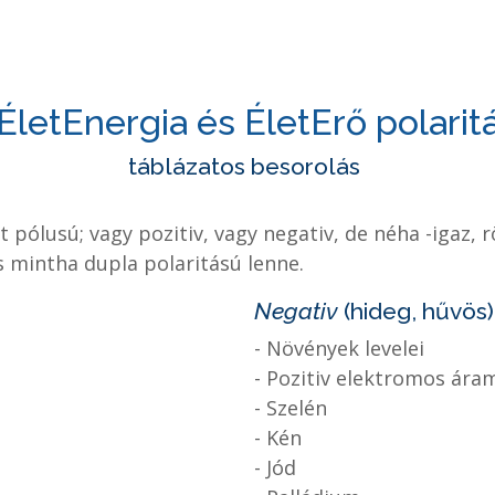
ÉletEnergia és ÉletErő polarit
táblázatos besorolás
ét pólusú; vagy pozitiv, vagy negativ, de néha -igaz,
is mintha dupla polaritású lenne.
Negativ
(hideg, hűvös)
- Növények levelei
- Pozitiv elektromos ára
- Szelén
- Kén
- Jód