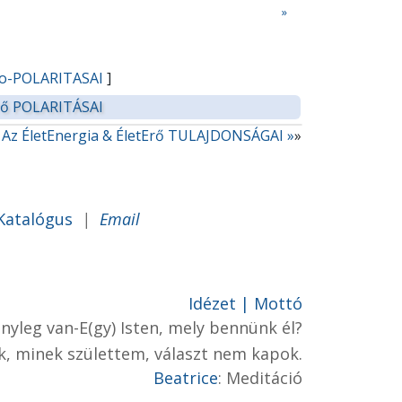
»
Ero-POLARITASAI
]
Erő POLARITÁSAI
Az ÉletEnergia & ÉletErő TULAJDONSÁGAI »
»
Katalógus
|
Email
Idézet | Mottó
ényleg van-
E(gy)
Isten, mely bennünk él?
, minek születtem, választ nem kapok.
Beatrice
: Meditáció