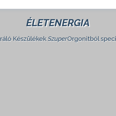
ÉLETENERGIA
eráló Készülékek
Szuper
Orgonitból speci