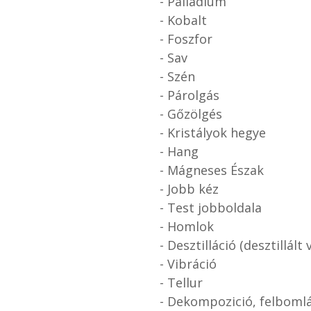
- Palládium
- Kobalt
- Foszfor
- Sav
- Szén
- Párolgás
- Gőzölgés
- Kristályok hegye
- Hang
- Mágneses Észak
- Jobb kéz
- Test jobboldala
- Homlok
- Desztilláció (desztillált v
- Vibráció
- Tellur
- Dekompozició, felboml