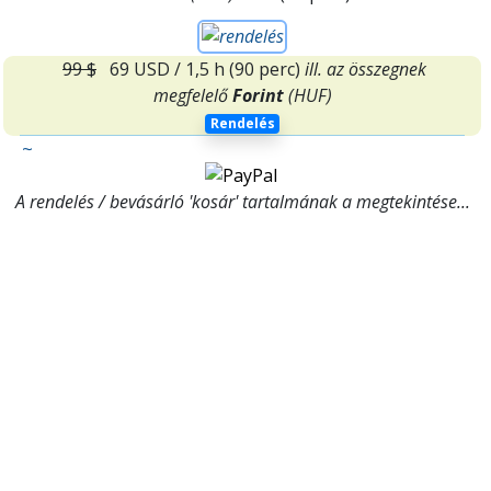
99 $
69 USD
/ 1,5 h
(90 perc)
ill. az összegnek
megfelelő
Forint
(HUF)
Rendelés
~
A rendelés / bevásárló 'kosár' tartalmának a megtekintése...
~
Információs oldalak;
ÉletEnergia
Készülékek
tulajdonosai részére
ÉletErő-Technológia
::
ÉletEnergia Készülékek
::
ÉletErő Generátorok
& Életenergiát -generáló
Készülékek ::
Chi Agytrénerek & PszichoTrénerek &
ElmeTrénerek
::
ÉletErő Radionika készülékek
::