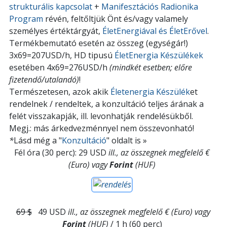
strukturális kapcsolat
+
Manifesztációs Radionika
Program
révén, feltőltjük Önt és/vagy valamely
személyes értéktárgyát,
ÉletEnergiával és ÉletErővel
.
Termékbemutató esetén az összeg (egységár!)
3x69=207USD/h, HD tipusú
ÉletEnergia Készülékek
esetében 4x69=276USD/h
(mindkét esetben; előre
fizetendő/utalandó)
!
Természetesen, azok akik
Életenergia Készülék
et
rendelnek / rendeltek, a konzultáció teljes árának a
felét visszakapják, ill. levonhatják rendelésükből.
Megj.: más árkedvezménnyel nem összevonható!
*
Lásd még a "
Konzultáció
" oldalt is
»
Fél óra
(30 perc)
: 29 USD
ill., az összegnek megfelelő €
(Euro) vagy
Forint
(HUF)
69 $
49 USD
ill., az összegnek megfelelő € (Euro) vagy
Forint
(HUF)
/ 1 h
(60 perc)