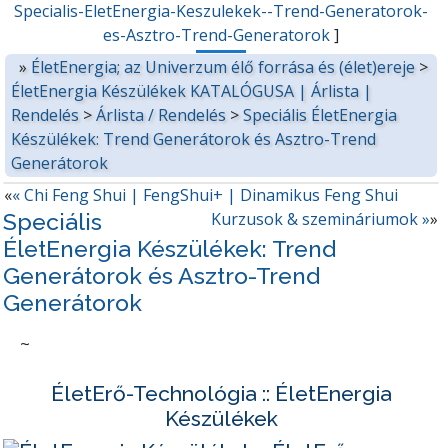
Specialis-EletEnergia-Keszulekek--Trend-Generatorok-
es-Asztro-Trend-Generatorok
]
»
ÉletEnergia; az Univerzum élő forrása és (élet)ereje
>
ÉletEnergia Készülékek KATALÓGUSA | Árlista |
Rendelés
>
Árlista / Rendelés
>
Speciális ÉletEnergia
Készülékek: Trend Generátorok és Asztro-Trend
Generátorok
«
« Chi Feng Shui | FengShui+ | Dinamikus Feng Shui
Speciális
Kurzusok & szemináriumok »
»
ÉletEnergia Készülékek: Trend
Generátorok és Asztro-Trend
Generátorok
~
ÉletErő-Technológia :: ÉletEnergia
Készülékek