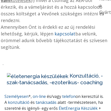
vám
kötelesek
(!) mivel a csomag az AEÁ-ból
érkezik, és a vámeljárást és a hozzá kapcsolodó
összes költséget a Vevőnek szükséges intézni és
rendezni.
Amennyiben Önt is érdekli ez az új rendelési
lehetőség, kérjük, lépjen
kapcsolat
ba velünk,
örömmel adunk bővebb tájékoztatást és szívesen
segítünk.
.
Konzultáció, -
szak-tanácsadás, -ezoterikus- coaching
Személyesen
*,
on-line
és/vagy
telefon
on keresztül is.
A
konzultáció
és
tanácsadás
alatt -természetesen, ha
szeretné és igényli- egy erős
ÉletEnergia Készülék
+