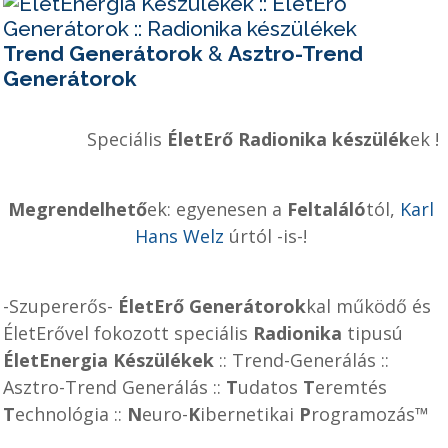
Trend Generátorok
&
Asztro-Trend
Generátorok
Speciális
ÉletErő Radionika készülék
ek !
Megrendelhető
ek: egyenesen a
Feltaláló
tól,
Karl
Hans Welz
úrtól -is-!
-Szupererős-
ÉletErő Generátorok
kal működő és
ÉletErővel fokozott speciális
Radionika
tipusú
ÉletEnergia Készülékek
:: Trend-Generálás ::
Asztro-Trend Generálás ::
T
udatos
T
eremtés
T
echnológia ::
N
euro-
K
ibernetikai
P
rogramozás™