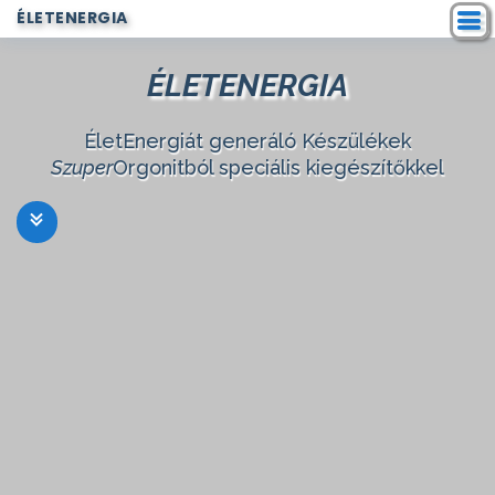
ÉLETENERGIA
ÉLETENERGIA
ÉletEnergiát generáló Készülékek
Szuper
Orgonitból speciális kiegészítőkkel