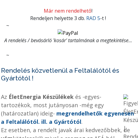
Már nem rendelhető
!
Rendeljen helyette 3 db.
RAD 5
-t !
~
A rendelés / bevásárló 'kosár' tartalmának a megtekintése...
~
Rendelés közvetlenül a Feltalálótól és
Gyártótól !
Az
ÉletEnergia Készülékek
és -egyes-
tartozékok, most jutányosan -még egy
(határozatlan) ideig-
megrendelhetők egyenesen
a Feltalálótól. ill. a Gyártótól
.
Ez esetben, a rendelt javak árai kedvezőbbek, de