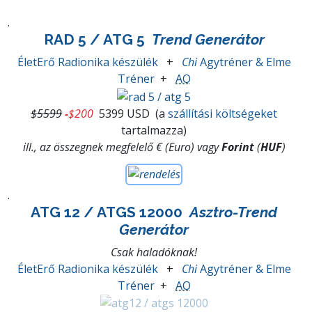
.
RAD 5 / ATG 5
Trend Generátor
ÉletErő Radionika készülék
+
Chi
Agytréner & Elme
Tréner
+
AO
$5599
-
$200
5399 USD
(a
szállítási költségeket
tartalmazza)
ill., az összegnek megfelelő € (Euro) vagy
Forint
(
HUF
)
.
ATG 12 / ATGS 12000
Asztro-Trend
Generátor
Csak haladóknak!
ÉletErő Radionika készülék
+
Chi
Agytréner & Elme
Tréner
+
AO