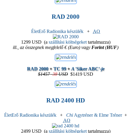
RAD 2000
ÉletErő Radionika készülék
+
AO
1299 USD
(a
szállítási költségeket
tartalmazza)
ill., az összegnek megfelelő € (Euro) vagy
Forint
(
HUF
)
RAD 2000
+
TC 99
+
A
'Siker ABC'
-je
$1457
-
38
USD
$1419 USD
RAD 2400 HD
ÉletErő Radionika készülék
+
Chi
Agytréner & Elme Tréner
+
AO
2499 USD
(a
szállítási költségeket
tartalmazza)