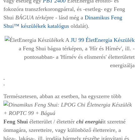
vagy esetleg egy
PBT 2400
ÉletEnergia erősítő- és
fokozóra transzferkorongpárral, és -esetleg- egy Feng
Shui
BÁGUA térkép
re -
lásd még a
Dinamikus Feng
Shui
™ készülékek katalógus
oldalát).
A
JU 99 ÉletEnergia Készülék
a Feng Shui bágua térképen, a 'Hír és Hírnév', ill. -
pontosabban- a 'Hírnév és elismerés' életterületet
energizálja
.
.
Természetesen, abban az esetben, ha egyszerre több
Feng Shui
életterület / életettér
chi energiá
it szeretné
önmagára, szeretteire, vagy különböző élettereire, a
háza-, lakása-, ill. irodája bármely részébe irányítani és