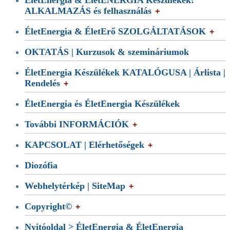
ÉletEnergia & ÉletENERGIA Készülékek:
ALKALMAZÁS és felhasználás
ÉletEnergia & ÉletErő SZOLGÁLTATÁSOK
OKTATÁS | Kurzusok & szemináriumok
ÉletEnergia Készülékek KATALÓGUSA | Árlista |
Rendelés
ÉletEnergia és ÉletEnergia Készülékek
További INFORMÁCIÓK
KAPCSOLAT | Elérhetőségek
Diozófia
Webhelytérkép | SiteMap
Copyright©
Nyitóoldal > ÉletEnergia & ÉletEnergia