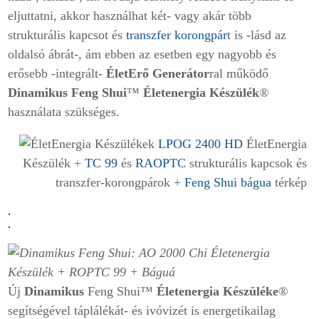
eljuttatni, akkor használhat két- vagy akár több
strukturális kapcsot és
transzfer korongpár
t is -lásd az
oldalsó ábrát-, ám ebben az esetben egy nagyobb és
erősebb -integrált-
ÉletErő Generátor
ral működő
Dinamikus
Feng Shui
™
Életenergia Készülék
®
használata szükséges.
LPOG 2400 HD
ÉletEnergia
Készülék +
TC 99
és
RAOPTC
strukturális kapcsok és
transzfer-korongpárok +
Feng Shui bágua
térkép
.
.
Új
Dinamikus
Feng Shui™
Életenergia Készüléke
®
segítségével táplálékát- és ivóvizét is energetikailag