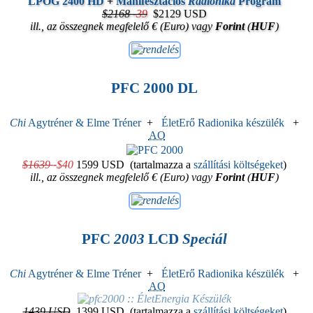
LPOG 2400 HD
+
Manifesztációs
Radionika
Program
$2168
-
39
$2129 USD
ill., az összegnek megfelelő € (Euro) vagy
Forint
(
HUF
)
PFC 2000 DL
Chi
Agytréner & Elme Tréner
+
ÉletErő Radionika készülék
+
AO
$1639
-
$40
1599 USD
(tartalmazza a
szállítási költségeket
)
ill., az összegnek megfelelő € (Euro) vagy
Forint
(
HUF
)
PFC
2003
LCD
Speciál
Chi
Agytréner & Elme Tréner
+
ÉletErő Radionika készülék
+
AO
1439 USD
1399 USD
(tartalmazza a
szállítási költségeket
)