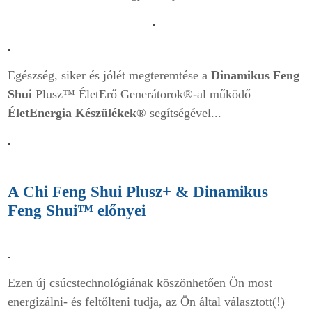
.
.
Egészség, siker és jólét megteremtése a
Dinamikus Feng
Shui
Plusz™
ÉletErő Generátorok
®-al működő
ÉletEnergia Készülékek
® segítségével...
.
A Chi Feng Shui Plusz+ &
Dinamikus
Feng Shui
™ előnyei
.
Ezen új csúcstechnológiának köszönhetően Ön most
energizálni- és feltőlteni tudja, az Ön által választott(!)