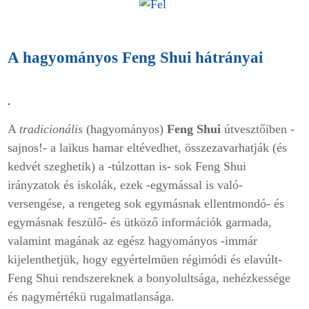
A hagyományos Feng Shui hátrányai
.
A
tradicionális
(hagyományos)
Feng Shui
útvesztőiben -
sajnos!- a laikus hamar eltévedhet, összezavarhatják (és
kedvét szeghetik) a -túlzottan is- sok Feng Shui
irányzatok és iskolák, ezek -egymással is való-
versengése, a rengeteg sok egymásnak ellentmondó- és
egymásnak feszülő- és ütköző információk garmada,
valamint magának az egész hagyományos -immár
kijelenthetjük, hogy egyértelmüen régimódi és elavúlt-
Feng Shui rendszereknek a bonyolultsága, nehézkessége
és nagymértékü rugalmatlansága.