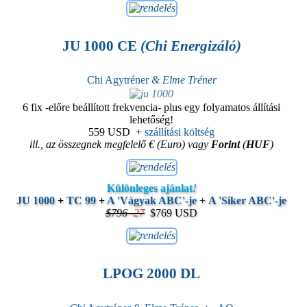
JU 1000 CE
(Chi Energizáló)
Chi Agytréner
& Elme Tréner
6 fix -előre beállított frekvencia- plus egy folyamatos állítási
lehetőség!
559 USD
+
szállítási költség
ill., az összegnek megfelelő € (Euro) vagy
Forint
(
HUF
)
Különleges ajánlat
!
JU 1000
+
TC 99
+
A 'Vágyak ABC'-je
+
A 'Siker ABC'-je
$796
-
27
$769 USD
LPOG 2000 DL