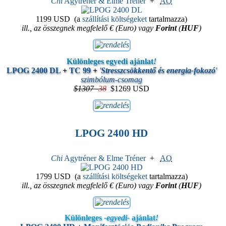
Chi
Agytréner & Elme Tréner
+
AO
1199 USD
(a
szállítási költségeket
tartalmazza)
ill., az összegnek megfelelő € (Euro) vagy
Forint
(
HUF
)
Különleges egyedi ajánlat
!
LPOG 2400 DL
+
TC 99
+
'
Stresszcsökkentő és energia-fokozó
'
szimbólum-csomag
$1307
-
38
$1269 USD
LPOG 2400 HD
Chi
Agytréner & Elme Tréner
+
AO
1799 USD
(a
szállítási költségeket
tartalmazza)
ill., az összegnek megfelelő € (Euro) vagy
Forint
(
HUF
)
Különleges
-egyedi-
ajánlat
!