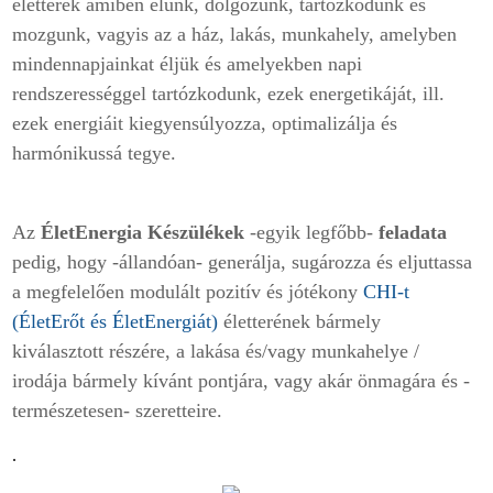
életterek amiben élünk, dolgozunk, tartózkodunk és
mozgunk, vagyis az a ház, lakás, munkahely, amelyben
mindennapjainkat éljük és amelyekben napi
rendszerességgel tartózkodunk, ezek energetikáját, ill.
ezek energiáit kiegyensúlyozza, optimalizálja és
harmónikussá tegye.
Az
ÉletEnergia Készülékek
-egyik legfőbb-
feladata
pedig, hogy -állandóan- generálja, sugározza és eljuttassa
a megfelelően modulált pozitív és jótékony
CHI-t
(ÉletErőt és ÉletEnergiát)
életterének bármely
kiválasztott részére, a lakása és/vagy munkahelye /
irodája bármely kívánt pontjára, vagy akár önmagára és -
természetesen- szeretteire.
.