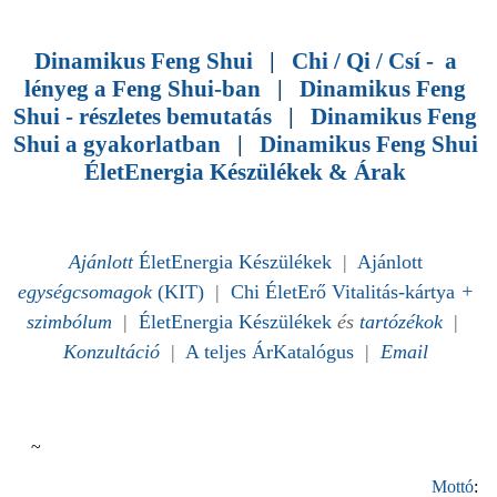
Dinamikus Feng Shui
|
Chi / Qi / Csí - a
lényeg a Feng Shui-ban
|
Dinamikus Feng
Shui - részletes bemutatás
|
Dinamikus Feng
Shui a gyakorlatban
|
Dinamikus Feng Shui
ÉletEnergia Készülékek & Árak
Ajánlott
ÉletEnergia Készülékek
|
Ajánlott
egységcsomagok
(KIT)
|
Chi ÉletErő Vitalitás-kártya
+
szimbólum
|
ÉletEnergia Készülékek
és
tartózékok
|
Konzultáció
|
A teljes ÁrKatalógus
|
Email
~
Mottó
: