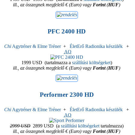
ill., az összegnek megfelelő € (Euro) vagy
Forint
(
HUF
)
PFC 2400 HD
Chi
Agytréner & Elme Tréner
+
ÉletErő Radionika készülék
+
AO
1999 USD
(tartalmazza a
szállítási költségeket
)
ill., az összegnek megfelelő € (Euro) vagy
Forint
(
HUF
)
Performer 2300 HD
Chi
Agytréner & Elme Tréner
+
ÉletErő Radionika készülék
+
AO
2999 USD
2899 USD
(a
szállítási költségeket
tartalmazza)
ill., az összegnek megfelelő € (Euro) vagy
Forint
(
HUF
)