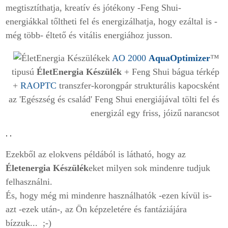
megtisztíthatja, kreatív és jótékony -Feng Shui-
energiákkal tőltheti fel és energizálhatja, hogy ezáltal is -
még több- éltető és vitális energiához jusson.
AO 2000
AquaOptimizer
™
tipusú
ÉletEnergia Készülék
+ Feng Shui bágua térkép
+
RAOPTC
transzfer-korongpár strukturális kapocsként
az 'Egészség és család' Feng Shui energiájával tölti fel és
energizál egy friss, jóizű narancsot
.
.
Ezekből az elokvens példából is látható, hogy az
Életenergia Készülék
ek
et milyen sok mindenre tudjuk
felhasználni.
És, hogy még mi mindenre használhatók -ezen kívül is-
azt -ezek után-, az Ön képzeletére és fantáziájára
bízzuk... ;-)