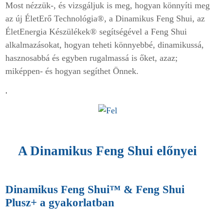
Most nézzük-, és vizsgáljuk is meg, hogyan könnyíti meg
az új
ÉletErő Technológia
®, a
Dinamikus Feng Shui
, az
ÉletEnergia Készülékek
® segítségével a Feng Shui
alkalmazásokat, hogyan teheti könnyebbé, dinamikussá,
hasznosabbá és egyben rugalmassá is őket, azaz;
miképpen- és hogyan segíthet Önnek.
.
A
Dinamikus Feng Shui
előnyei
Dinamikus Feng Shui
™ & Feng Shui
Plusz+ a gyakorlatban