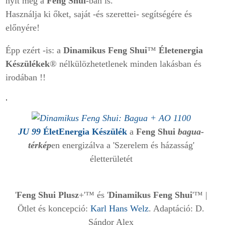
nyit meg a
Feng Shui
-ban is.
Használja ki őket, saját -és szerettei- segítségére és
előnyére!
Épp ezért -is: a
Dinamikus Feng Shui
™
Életenergia
Készülékek
® nélkülözhetetlenek minden lakásban és
irodában !!
.
JU 99
ÉletEnergia Készülék
a
Feng Shui
bagua-
térkép
en energizálva a 'Szerelem és házasság'
életterületét
'
Feng Shui Plusz
+'™ és '
Dinamikus Feng Shui
'™ |
Ötlet és koncepció:
Karl Hans Welz
. Adaptáció: D.
Sándor Alex