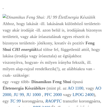
.
Ahhoz, hogy lakását -ill. lakásának különböző területeit-
vagy akár irodáját -ill. azon belül is, irodájának bizonyos
területeit, vagy akár íróasztalának egyes részeit és
bizonyos területeit- jótékony, kreatív és pozitív
Feng
Shui
CHI energiák
kal töltse fel, függetlenül attól, hogy
lakása (irodája vagy íróasztala) az égtájakhoz
viszonyítva, hogyan- és milyen írányba fekszik, ill.
milyen alap-rajzal rendelkezik(!), az alábbiakra van -
csak- szüksége:
egy -vagy több-
Dinamikus Feng Shui
tipusú
Életenergia Készülék
re
(mint pl. az
AO 1100
, vagy
AO
2000
,
JU 99
,
JU 1000
,
PFC 2000
vagy
LPOG 2400
),
egy
TC 99
korongpárra,
RAOPTC
transzfer korongpárra,