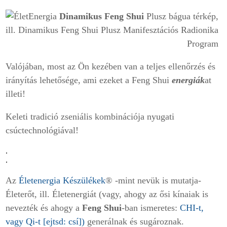
Dinamikus Feng Shui
Plusz bágua térkép,
ill. Dinamikus Feng Shui Plusz Manifesztációs Radionika
Program
Valójában, most az Ön kezében van a teljes ellenőrzés és
irányítás lehetősége, ami ezeket a Feng Shui
energiák
at
illeti!
Keleti tradició zseniális kombinációja nyugati
csúctechnológiával!
.
.
Az
Életenergia Készülékek
® -mint nevük is mutatja-
Életerőt, ill. Életenergiát (vagy, ahogy az ősi kínaiak is
nevezték és ahogy a
Feng Shui
-ban ismeretes:
CHI
-t,
vagy Qi-t [ejtsd: csí])
generálnak és sugároznak.