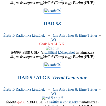
ill., az összegnek megfelelő € (Euro) vagy
Forint
(
HUF
)
RAD 5
S
ÉletErő Radionika készülék
+
Chi
Agytréner & Elme Tréner
+
AO
Csak NÁLUNK!
$4399
3999 USD
(a
szállítási költségeket
tartalmazza)
ill., az összegnek megfelelő € (Euro) vagy
Forint
(
HUF
)
RAD 5 / ATG 5
Trend Generátor
ÉletErő Radionika készülék
+
Chi
Agytréner & Elme Tréner
+
AO
$5599
-
$200
5399 USD
(a
szállítási költségeket
tartalmazza)