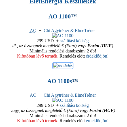
ÉletEnergia Készülékek
AO 1100
™
AO
+
Chi Agytréner & ElmeTréner
299 USD
+
szállítási költség
ill., az összegnek megfelelő € (Euro) vagy
Forint
(
HUF
)
Minimális rendelési darabszám: 2 db!
Kifutóban lévő termék.
Rendelés előtt
érdeklődjön
!
AO 1100
s
™
AO
+
Chi Agytréner & ElmeTréner
299 USD
+
szállítási költség
vagy, az összegnek megfelelő € (Euro) vagy
Forint
(
HUF
)
Minimális rendelési darabszám: 2 db!
Kifutóban lévő termék.
Rendelés előtt
érdeklődjön
!