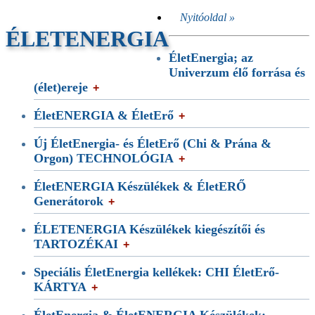
Nyitóoldal »
ÉLETENERGIA
ÉletEnergia; az
Univerzum élő forrása és
(élet)ereje
ÉletENERGIA & ÉletErő
Új ÉletEnergia- és ÉletErő (Chi & Prána &
Orgon) TECHNOLÓGIA
ÉletENERGIA Készülékek & ÉletERŐ
Generátorok
ÉLETENERGIA Készülékek kiegészítői és
TARTOZÉKAI
Speciális ÉletEnergia kellékek: CHI ÉletErő-
KÁRTYA