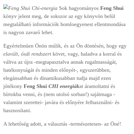
Sok hagyományos
Feng Shui
könyv jelent meg, de sokszor az egy könyvön belül
megtalálható információk homloegyenest ellentmondása
is nagyon zavaró lehet.
Egyértelmüen Önön múlik, és az Ön döntésén, hogy egy
elavúlt, ósdi rendszer
t követ, vagy, haladva a korral és
váltva az újra -megtapasztalva annak rugalmasságát,
hatékonyságát és minden előnyét-, egyszerübben,
elegánsabban és dinamikusabban tudja majd ezen
jótékony
Feng Shui
CHI energiák
at áramoltatni és
bírtokba venni, és (nem utolsó sorban!) sajátmaga -
valamint szerettei- javára és előnyére felhasználni- és
hasznosítani.
A lehetőség adott, a választás -természetesen- az Öné!