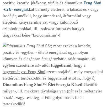
pozitív, kreatív, jótékony, vitális és dinamikus
Feng Shui
-
CHI
- energiák
kal bármely életterét, a lakását és / vagy
irodáját, anélkül, hogy átrendezni, átformálni vagy
átépíteni kényszerülne azt -vagy különböző
szimbólumokkal, ill. -sokszor furcsa és bárgyú-
tárgyakkal kéne "kicicomáznia"-!
Sőt; most ezeket a kreatív,
pozitív és -egyben - éltető energiákat ugyanolyan
könnyen és elegánsan átsugározhatja saját magára -és
egyben szeretteire is!- attól
függetlenül
, hogy a
hagyományos Feng Shui
szempontjából, mely energetikai
élettérben tartózkodik, és függetlenül attól is, hogy új
Dinamikus Feng Shui
™
ÉletEnergia Készülék
étől®
milyen-, ill. mekkora távolságra van (pár száz méternyire
"csak", vagy -esetleg- a Földgolyó másik felén
tartozkodik)!