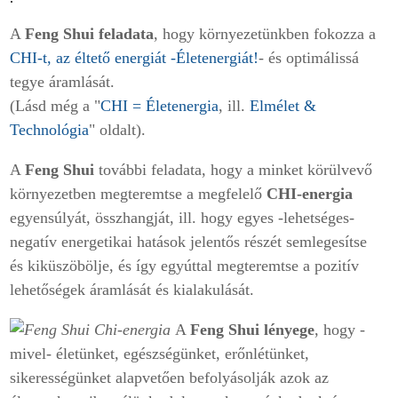
A
Feng Shui feladata
, hogy környezetünkben fokozza a
CHI-t, az éltető energiát -Életenergiát!
- és optimálissá
tegye áramlását.
(Lásd még a "
CHI = Életenergia
, ill.
Elmélet &
Technológia
" oldalt).
A
Feng Shui
további feladata, hogy a minket körülvevő
környezetben megteremtse a megfelelő
CHI-energia
egyensúlyát, összhangját, ill. hogy egyes -lehetséges-
negatív energetikai hatások jelentős részét semlegesítse
és kiküszöbölje, és így egyúttal megteremtse a pozitív
lehetőségek áramlását és kialakulását.
A
Feng Shui lényege
, hogy -
mivel- életünket, egészségünket, erőnlétünket,
sikerességünket alapvetően befolyásolják azok az