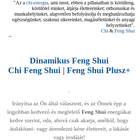
"Az a
chi-energia
, ami most, ebben a pillanatban is körülleng,
körülölel minket, átjárja élettereinket; otthonunkat és
munkahelyünket, alapvetően befolyásolja és meghatározhatja
egészségünket, szakmai sikereinket, magánéletünket és anyagi
helyzetünket".
Chi
&
Feng Shui
~
Dinamikus Feng Shui
Chi Feng Shui | Feng Shui Plusz+
.
Irányítsa az Ön által választott, és az Önnek épp a
legjobban kedvező és megfelelő
Feng Shui
energiákat
kedve szerint, oda, ahová csak akarja, anélkül, hogy
átalakítani- vagy átrendezni kéne élettereit, a lakását
vagy irodáját!