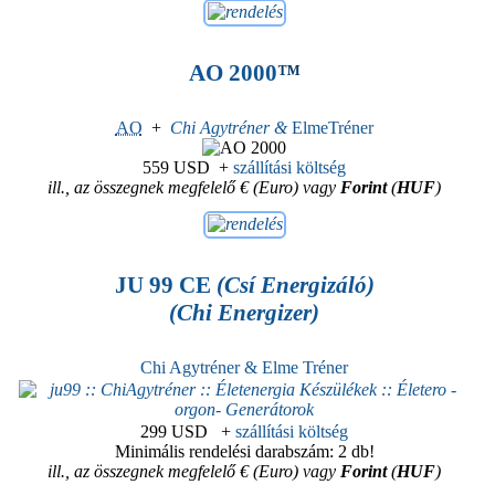
AO 2000
™
AO
+
Chi Agytréner &
ElmeTréner
559 USD
+
szállítási költség
ill., az összegnek megfelelő € (Euro) vagy
Forint
(
HUF
)
JU 99 CE
(Csí Energizáló)
(Chi Energizer)
Chi Agytréner & Elme Tréner
299 USD
+
szállítási költség
Minimális rendelési darabszám: 2 db!
ill., az összegnek megfelelő € (Euro) vagy
Forint
(
HUF
)