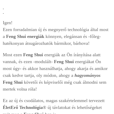
.
.
Igen!
Ezen forradalmian új és megnyerő technológia által most
a
Feng Shui energiák
könnyen, elegánsan és -főleg-
hatékonyan átsugározhatók bármikor, bárhova!
Most ezen
Feng Shui
energiák az Ön írányítása alatt
vannak, és ezen -modulált-
Feng Shui
energiákat Ön
most úgy- és akkor használhatja, ahogy akarja és amikor
csak kedve tartja, oly módon, ahogy a
hagyományos
Feng Shui
követői és képviselői még csak álmodni sem
mertek volna róla!
Ez az új és csodálatos, magas szakértelemmel tervezett
ÉletErő Technológia
® új távlatokat és lehetőségeket