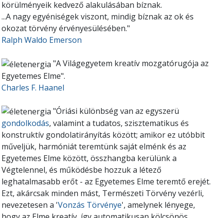
körülményeik kedvező alakulásában bíznak.
...A nagy egyéniségek viszont, mindig bíznak az ok és
okozat törvény érvényesülésében."
Ralph Waldo Emerson
"A Világegyetem kreatív mozgatórugója az
Egyetemes Elme".
Charles F. Haanel
"Óriási különbség van az egyszerü
gondolkodás
, valamint a tudatos, szisztematikus és
konstruktív gondolatirányítás között; amikor ez utóbbit
műveljük, harmóniát teremtünk saját elménk és az
Egyetemes Elme között, összhangba kerülünk a
Végtelennel, és működésbe hozzuk a létező
leghatalmasabb erőt - az Egyetemes Elme teremtő erejét.
Ezt, akárcsak minden mást, Természeti Törvény vezérli,
nevezetesen a '
Vonzás Törvénye
', amelynek lényege,
hogy az Elme kreatív, így automatikusan kölcsönös