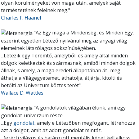
olyan körülményeket von maga után, amelyek saját
természetének felelnek meg."
Charles F. Haanel
"Az Egy maga a Mindenség, és Minden Egy;
eszerint egyetlen Létező nyilvánul meg az anyagi világ
elemeinek látszólagos sokszínűségében.
...Létezik egy Teremtő, amelyből, és amely által minden
dolgok keletkeztek és származnak, amiből minden dolgok
állnak, s amely, a maga eredeti állapotában át- meg
áthatja a Világegyetemet, áthatolja, átjárja, kitölti és
betőlti az Univerzum köztes terét".
Wallace D. Wattles
"A gondolatok világában élünk, ami egy
gondolat-univerzum része.
...Egy
gondolat
, amely e Létezőben megfogant, létrehozza
azt a dolgot, amit az adott gondolat mintáz.
...
(ezért)
világos és határozott mentális képet kell alkoss