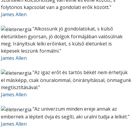
Szüntelen kölcsönösség van elme és elme között, s
folytonos kapcsolat van a gondolati erők között."
James Allen
"Alkossunk jó gondolatokat, s külső
életünkben gyorsan, jó dolgok formájában valósúlnak
meg. Irányítsuk lelki erőinket, s külső életünket is
képesek leszünk formálni."
James Allen
"Az igaz erőt és tartós békét nem érhetjük
el másképp, csak önuralommal, önirányítással, önmagunk
megtisztításával."
James Allen
"Az univerzum minden ereje annak az
embernek a lépteit óvja és segíti, aki uralni tudja a lelkét."
James Allen