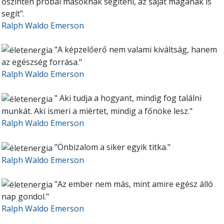
őszintén próbál másoknak segíteni, az saját magának is
segít".
Ralph Waldo Emerson
"A képzelőerő nem valami kiváltság, hanem
az egészség forrása."
Ralph Waldo Emerson
" Aki tudja a hogyant, mindig fog találni
munkát. Aki ismeri a miértet, mindig a főnöke lesz."
Ralph Waldo Emerson
"Önbizalom a siker egyik titka."
Ralph Waldo Emerson
"Az ember nem más, mint amire egész álló
nap gondol."
Ralph Waldo Emerson