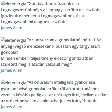
"Gondolatban időzzünk el a
Legnagyszerűbbnél; s a Legnagyszerűbb mi leszünk;
Igazítsuk elménket a Legmagasabbhoz; és a
Legmagasabb mi magunk leszünk."
James Allen
"Az univerzum a gondolatból nőtt ki. Az
anyag -végső elemzéseként- pusztán egy tárgyiasult
gondolat.
Minden emberi teljesítmény először gondolatban
született meg, s azután valósult meg."
James Allen
"Az önuralom intelligens gyakorlása
gyorsan belső gondolati erőinkről alkotott tudáshoz
vezet, s később pedig azt az erőt nyerik el, mellyel ezeket
az erőket helyesen alkalmazhatjuk és irányíthatjuk."
James Allen