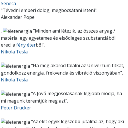
Seneca
"Tévedni emberi dolog, megbocsátani isteni".
Alexander Pope
.
"Minden ami létezik, az összes anyag /
matéria, egy egyetemes és elsődleges szubstanciából
ered; a
fény éter
ből".
Nikola Tesla
"Ha meg akarod találni az Univerzum titkát,
gondolkozz energia, frekvencia és vibráció viszonyában".
Nikola Tesla
"A Jövő megjósolásának legjobb módja, ha
mi magunk teremtjük meg azt".
Peter Drucker
"Az élet egyik legszebb jutalma az, hogy aki