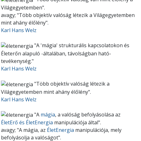
Világegyetemben".
avagy; "Több objektív valóság létezik a Világegyetemben
mint ahány élőlény".
Karl Hans Welz
"A 'mágia' strukturális kapcsolatokon és
Életerőn alapuló -általában, távolságban ható-
tevékenység."
Karl Hans Welz
"Több objektív valóság létezik a
Világegyetemben mint ahány élőlény".
Karl Hans Welz
"A
mágia
, a valóság befolyásolása az
ÉletErő és ÉletEnergia
manipulációja által".
avagy; "A mágia, az
ÉletEnergia
manipulációja, mely
befolyásolja a valóságot".