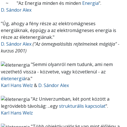
~
"Az Energia minden és minden
Energia
".
D. Sándor Alex
"Úg, ahogy a fény része az elektromágneses
energiáknak, éppúgy a az elektromágneses energia is
része az életenergiának."
D. Sándor Alex
("Az önmegvalósítás rejtelmeinek mágiája" -
kurzus 2001)
"Semmi olyanról nem tudunk, ami nem
vezethető vissza - közvetve, vagy közvetlenül - az
életenergiá
ra."
Karl Hans Welz
&
D. Sándor Alex
"Az Univerzumban, két pont között a
legrövidebb távolság: ...egy
strukturális kapcsolat
".
Karl Hans Welz
"Több objektív valóság van mint élőlény a