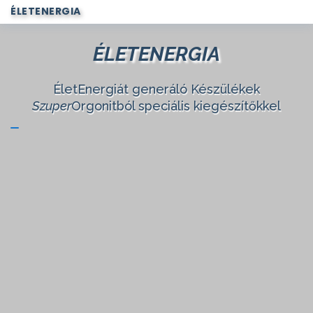
ÉLETENERGIA
ÉLETENERGIA
ÉletEnergiát generáló Készülékek
Szuper
Orgonitból speciális kiegészítőkkel