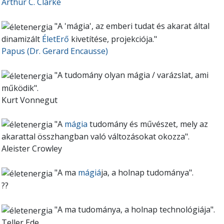
Arthur C. Clarke
"A 'mágia', az emberi tudat és akarat által
dinamizált
ÉletErő
kivetítése, projekciója."
Papus
(Dr. Gerard Encausse)
"A tudomány olyan mágia / varázslat, ami
működik".
Kurt Vonnegut
"A
mágia
tudomány és művészet, mely az
akarattal összhangban való változásokat okozza".
Aleister Crowley
"A ma
mágiá
ja, a holnap tudománya".
??
"A ma tudománya, a holnap technológiája".
Teller Ede