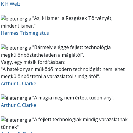
K H Welz
"Az, ki ismeri a Rezgések Törvényét,
mindent ismer."
Hermes Trismegistus
"Bármely eléggé fejlett technológia
megkülönböztethetetlen a mágiától".
Vagy, egy másik fordításban;
"A hatékonyan működő modern technológiát nem lehet
megkülönböztetni a varázslattól / mágiától".
Arthur C.
Clarke
"A mágia meg nem értett tudomány".
Arthur C. Clarke
"A fejlett technológiák mindig varázslatnak
tünnek".