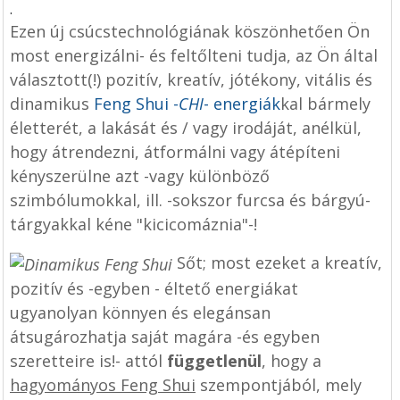
.
Ezen új csúcstechnológiának köszönhetően Ön
most energizálni- és feltőlteni tudja, az Ön által
választott(!) pozitív, kreatív, jótékony, vitális és
dinamikus
Feng Shui -
CHI
- energiák
kal bármely
életterét, a lakását és / vagy irodáját, anélkül,
hogy átrendezni, átformálni vagy átépíteni
kényszerülne azt -vagy különböző
szimbólumokkal, ill. -sokszor furcsa és bárgyú-
tárgyakkal kéne "kicicomáznia"-!
Sőt; most ezeket a kreatív,
pozitív és -egyben - éltető energiákat
ugyanolyan könnyen és elegánsan
átsugározhatja saját magára -és egyben
szeretteire is!- attól
függetlenül
, hogy a
hagyományos Feng Shui
szempontjából, mely