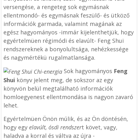
versengése, a rengeteg sok egymásnak
ellentmondó- és egymásnak feszülő- és ütköző
információk garmada, valamint magának az
egész hagyományos -immár kijelenthetjük, hogy
egyértelmüen régimódi és elavúlt- Feng Shui
rendszereknek a bonyolultsága, nehézkessége
és nagymértékü rugalmatlansága.
Sok hagyományos
Feng
Shui
könyv jelent meg, de sokszor az egy
könyvön belül megtalálható információk
homloegyenest ellentmondása is nagyon zavaró
lehet.
Egyértelmüen Önön múlik, és az Ön döntésén,
hogy egy
elavúlt, ósdi rendszer
t követ, vagy,
haladva a korral és váltva az újra -