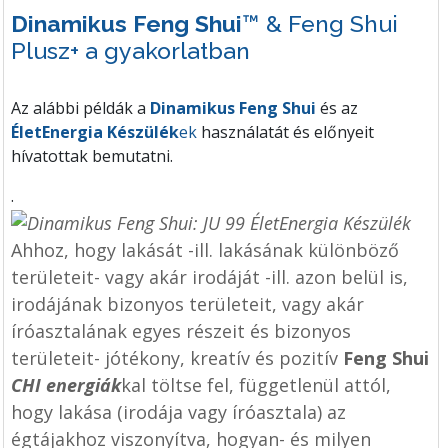
Dinamikus Feng Shui
™ & Feng Shui
Plusz+ a gyakorlatban
Az alábbi példák a
Dinamikus Feng Shui
és az
ÉletEnergia Készülék
ek
használatát és előnyeit
hívatottak bemutatni.
.
Ahhoz, hogy lakását -ill. lakásának különböző
területeit- vagy akár irodáját -ill. azon belül is,
irodájának bizonyos területeit, vagy akár
íróasztalának egyes részeit és bizonyos
területeit- jótékony, kreatív és pozitív
Feng Shui
CHI energiák
kal töltse fel, függetlenül attól,
hogy lakása (irodája vagy íróasztala) az
égtájakhoz viszonyítva, hogyan- és milyen