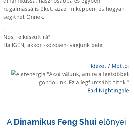
dinamikussá, hasznosabbá és egyben
rugalmassá is őket, azaz; miképpen- és hogyan
segíthet Önnek.
.
Nos; felkészült rá?
Ha IGEN, akkor -közösen- vágjunk bele!
Idézet / Mottó
:
"Azzá válunk, amire a legtöbbet
gondolunk. Ez a legfurcsább titok."
Earl Nightingale
A
Dinamikus Feng Shui
előnyei