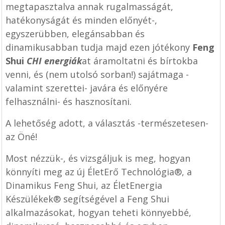
megtapasztalva annak rugalmasságát,
hatékonyságát és minden előnyét-,
egyszerübben, elegánsabban és
dinamikusabban tudja majd ezen jótékony
Feng
Shui
CHI energiák
at áramoltatni és bírtokba
venni, és (nem utolsó sorban!) sajátmaga -
valamint szerettei- javára és előnyére
felhasználni- és hasznosítani.
A lehetőség adott, a választás -természetesen-
az Öné!
Most nézzük-, és vizsgáljuk is meg, hogyan
könnyíti meg az új
ÉletErő Technológia
®, a
Dinamikus Feng Shui
, az
ÉletEnergia
Készülékek
® segítségével a Feng Shui
alkalmazásokat, hogyan teheti könnyebbé,