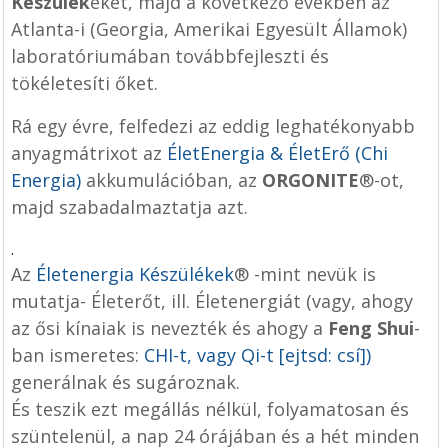
Készülék
eket, majd a következő években az
Atlanta-i (Georgia, Amerikai Egyesült Államok)
laboratóriumában továbbfejleszti és
tökéletesíti őket.
Rá egy évre, felfedezi az eddig leghatékonyabb
anyagmátrixot az
ÉletEnergia & ÉletErő (Chi
Energia)
akkumulációban, az
ORGONITE
®-ot,
majd szabadalmaztatja azt.
.
Az
Életenergia Készülékek
® -mint nevük is
mutatja- Életerőt, ill. Életenergiát (vagy, ahogy
az ősi kínaiak is nevezték és ahogy a
Feng Shui
-
ban ismeretes:
CHI
-t, vagy Qi-t [ejtsd: csí])
generálnak és sugároznak.
És teszik ezt megállás nélkül, folyamatosan és
szüntelenül, a nap 24 órájában és a hét minden