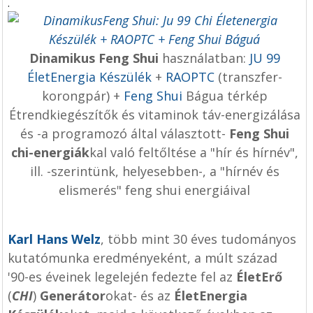
.
Dinamikus Feng Shui
használatban:
JU 99
ÉletEnergia Készülék
+
RAOPTC
(transzfer-
korongpár) +
Feng Shui
Bágua térkép
Étrendkiegészítők és vitaminok táv-energizálása
és -a programozó által választott-
Feng Shui
chi-energiák
kal való feltőltése a "hír és hírnév",
ill. -szerintünk, helyesebben-, a "hírnév és
elismerés" feng shui energiáival
Karl Hans Welz
, több mint 30 éves tudományos
kutatómunka eredményeként, a múlt század
'90-es éveinek legelején fedezte fel az
ÉletErő
(
CHI
)
Generátor
okat- és az
ÉletEnergia