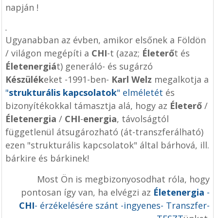
napján !
.
Ugyanabban az évben, amikor elsőnek a Földön
/ világon megépíti a
CHI
-t (azaz;
Életerő
t és
Életenergiá
t) generáló- és sugárzó
Készülék
eket -1991-ben-
Karl Welz
megalkotja a
"
strukturális kapcsolatok
" elméletét
és
bizonyítékokkal támasztja alá, hogy az
Életerő
/
Életenergia
/
CHI
-
energia
, távolságtól
függetlenül átsugározható (át-transzferálható)
ezen "strukturális kapcsolatok" által bárhová, ill.
bárkire és bárkinek!
Most Ön is megbizonyosodhat róla, hogy
pontosan így van, ha elvégzi az
Életenergia
-
CHI
- érzékelésére szánt -ingyenes- Transzfer-