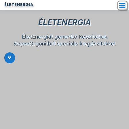
ÉLETENERGIA
ÉLETENERGIA
ÉletEnergiát generáló Készülékek
Szuper
Orgonitból speciális kiegészítőkkel