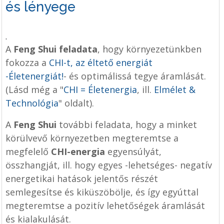
és lényege
.
A
Feng Shui feladata
, hogy környezetünkben
fokozza a
CHI-t, az éltető energiát
-Életenergiát!
- és optimálissá tegye áramlását.
(Lásd még a "
CHI = Életenergia
, ill.
Elmélet &
Technológia
" oldalt).
A
Feng Shui
további feladata, hogy a minket
körülvevő környezetben megteremtse a
megfelelő
CHI-energia
egyensúlyát,
összhangját, ill. hogy egyes -lehetséges- negatív
energetikai hatások jelentős részét
semlegesítse és kiküszöbölje, és így egyúttal
megteremtse a pozitív lehetőségek áramlását
és kialakulását.