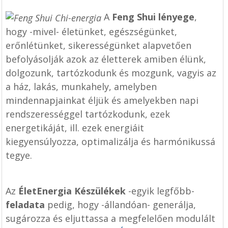
A
Feng Shui lényege
,
hogy -mivel- életünket, egészségünket,
erőnlétünket, sikerességünket alapvetően
befolyásolják azok az életterek amiben élünk,
dolgozunk, tartózkodunk és mozgunk, vagyis az
a ház, lakás, munkahely, amelyben
mindennapjainkat éljük és amelyekben napi
rendszerességgel tartózkodunk, ezek
energetikáját, ill. ezek energiáit
kiegyensúlyozza, optimalizálja és harmónikussá
tegye.
Az
ÉletEnergia Készülékek
-egyik legfőbb-
feladata
pedig, hogy -állandóan- generálja,
sugározza és eljuttassa a megfelelően modulált