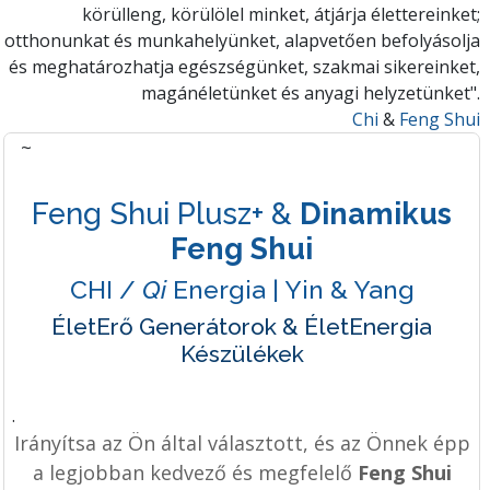
körülleng, körülölel minket, átjárja élettereinket;
otthonunkat és munkahelyünket, alapvetően befolyásolja
és meghatározhatja egészségünket, szakmai sikereinket,
magánéletünket és anyagi helyzetünket".
Chi
&
Feng Shui
~
Feng Shui Plusz+ &
Dinamikus
Feng Shui
CHI /
Qi
Energia | Yin & Yang
ÉletErő Generátorok & ÉletEnergia
Készülékek
.
Irányítsa az Ön által választott, és az Önnek épp
a legjobban kedvező és megfelelő
Feng Shui