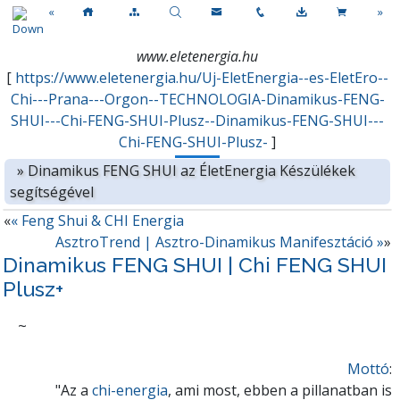
«
»
www.eletenergia.hu
[
https://www.eletenergia.hu/Uj-EletEnergia--es-EletEro--
Chi---Prana---Orgon--TECHNOLOGIA-Dinamikus-FENG-
SHUI---Chi-FENG-SHUI-Plusz--Dinamikus-FENG-SHUI---
Chi-FENG-SHUI-Plusz-
]
»
Dinamikus FENG SHUI az ÉletEnergia Készülékek
segítségével
«
« Feng Shui & CHI Energia
AsztroTrend | Asztro-Dinamikus Manifesztáció »
»
Dinamikus FENG SHUI | Chi FENG SHUI
Plusz+
~
Mottó
:
"Az a
chi-energia
, ami most, ebben a pillanatban is