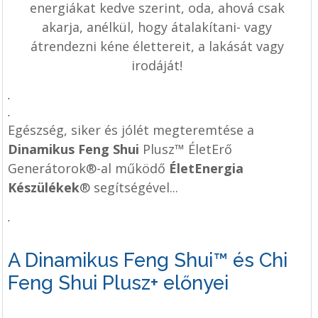
energiákat kedve szerint, oda, ahová csak
akarja, anélkül, hogy átalakítani- vagy
átrendezni kéne élettereit, a lakását vagy
irodáját!
.
.
Egészség, siker és jólét megteremtése a
Dinamikus Feng Shui
Plusz™
ÉletErő
Generátorok
®-al működő
ÉletEnergia
Készülékek
® segítségével...
.
A Dinamikus Feng Shui™ és Chi
Feng Shui Plusz+ előnyei