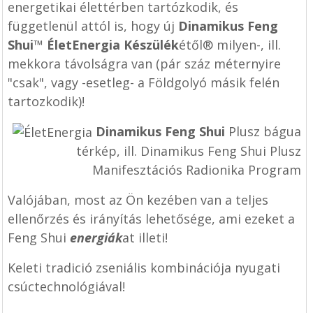
energetikai élettérben tartózkodik, és
függetlenül attól is, hogy új
Dinamikus Feng
Shui
™
ÉletEnergia Készülék
étől® milyen-, ill.
mekkora távolságra van (pár száz méternyire
"csak", vagy -esetleg- a Földgolyó másik felén
tartozkodik)!
Dinamikus Feng Shui
Plusz bágua
térkép, ill. Dinamikus Feng Shui Plusz
Manifesztációs Radionika Program
Valójában, most az Ön kezében van a teljes
ellenőrzés és irányítás lehetősége, ami ezeket a
Feng Shui
energiák
at illeti!
Keleti tradició zseniális kombinációja nyugati
csúctechnológiával!