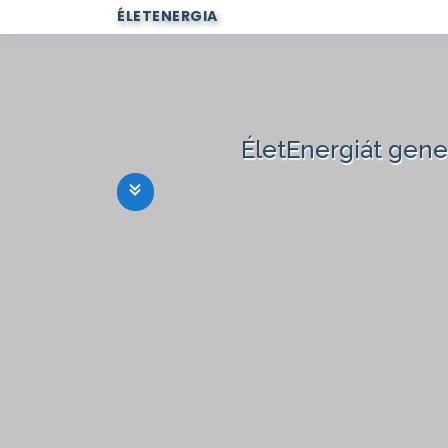
ÉLETENERGIA
ÉletEnergiát gen