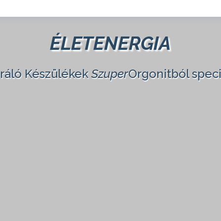
ÉLETENERGIA
eráló Készülékek
Szuper
Orgonitból speci