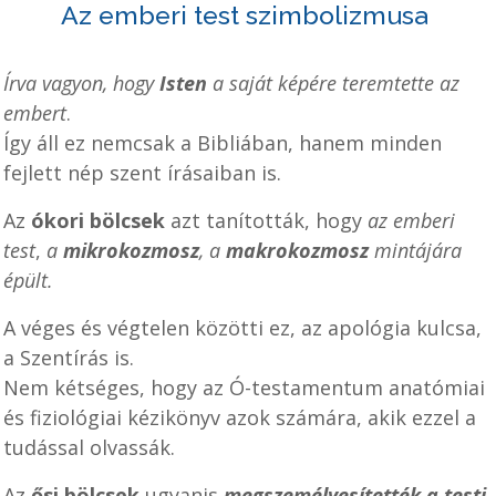
Az emberi test szimbolizmusa
Írva vagyon, hogy
Isten
a saját képére teremtette az
embert
.
Így áll ez nemcsak a Bibliában, hanem minden
fejlett nép szent írásaiban is.
Az
ókori bölcsek
azt tanították, hogy
az emberi
test
,
a
mikrokozmosz
, a
makrokozmosz
mintájára
épült.
A véges és végtelen közötti ez, az apológia kulcsa,
a Szentírás is.
Nem kétséges, hogy az Ó-testamentum anatómiai
és fiziológiai kézikönyv azok számára, akik ezzel a
tudással olvassák.
Az
ősi bölcsek
ugyanis
megszemélyesítették a testi