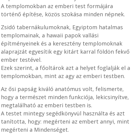
A templomokban az emberi test formájára
történő építése, közös szokása minden népnek.
Zsidó tabernákulumoknak, Egyiptom hatalmas
templomainak, a hawaii papok vallási
építményeinek és a keresztény templomoknak
alaprajzát egyesítik egy kitárt karral földön fekvő
ember testével.
Ezek szerint, a főoltárok azt a helyet foglalják el a
templomokban, mint az agy az emberi testben.
Az ősi papság kiváló anatómus volt, felismerte,
hogy a természet minden funkciója, lekicsinyítve,
megtalálható az emberi testben is.
A testet mintegy segédkönyvül használta és azt
tanította, hogy: megérteni az embert annyi, mint
megérteni a Mindenséget.