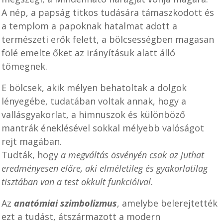
A nép, a papság titkos tudására támaszkodott és
a templom a papoknak hatalmat adott a
természeti erők felett, a bölcsességben magasan
fölé emelte őket az irányításuk alatt álló
tömegnek.
E bölcsek, akik mélyen behatoltak a dolgok
lényegébe, tudatában voltak annak, hogy a
vallásgyakorlat, a himnuszok és különböző
mantrák éneklésével sokkal mélyebb valóságot
rejt magában.
Tudták, hogy
a megváltás ösvényén csak az juthat
eredményesen előre, aki elméletileg és gyakorlatilag
tisztában van a test okkult funkcióival
.
Az
anatómiai szimbolizmus
, amelybe belerejtették
ezt a tudást, átszármazott a modern