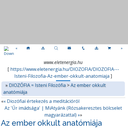
«
»
www.eletenergia.hu
[
https://www.eletenergia.hu/DIOZOFIA/DIOZOFIA---
Isteni-Filozofia-Az-ember-okkult-anatomiaja
]
»
DIOZÓFIA = Isteni Filozófia
>
Az ember okkult
anatómiája
«
« Diozófiai értekezés a meditációról
Az 'Úr imádsága' | MiAtyánk (Rózsakeresztes bölcselet
magyarázattal) »
»
Az ember okkult anatómiája