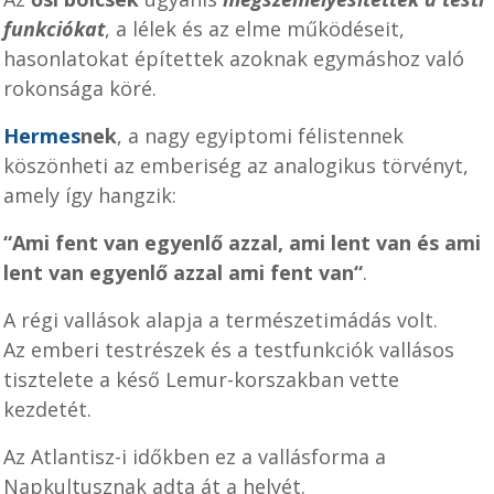
funkciókat
, a lélek és az elme működéseit,
hasonlatokat építettek azoknak egymáshoz való
rokonsága köré.
Hermes
nek
, a nagy egyiptomi félistennek
köszönheti az emberiség az analogikus törvényt,
amely így hangzik:
“Ami fent van egyenlő azzal, ami lent van és ami
lent van egyenlő azzal ami fent van“
.
A régi vallások alapja a természetimádás volt.
Az emberi testrészek és a testfunkciók vallásos
tisztelete a késő Lemur-korszakban vette
kezdetét.
Az Atlantisz-i időkben ez a vallásforma a
Napkultusznak adta át a helyét.