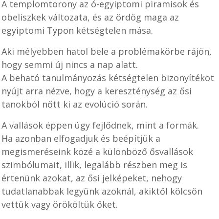
A templomtorony az ó-egyiptomi piramisok és
obeliszkek változata, és az ördög maga az
egyiptomi Typon kétségtelen mása.
Aki mélyebben hatol bele a problémakörbe rájön,
hogy semmi új nincs a nap alatt.
A beható tanulmányozás kétségtelen bizonyítékot
nyújt arra nézve, hogy a kereszténység az ősi
tanokból nőtt ki az evolúció során.
A vallások éppen úgy fejlődnek, mint a formák.
Ha azonban elfogadjuk és beépítjük a
megismeréseink közé a különböző ősvallások
szimbólumait, illik, legalább részben meg is
értenünk azokat, az ősi jelképeket, nehogy
tudatlanabbak legyünk azoknál, akiktől kölcsön
vettük vagy örököltük őket.