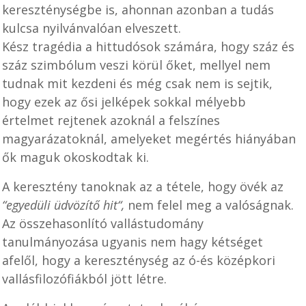
kereszténységbe is, ahonnan azonban a tudás
kulcsa nyilvánvalóan elveszett.
Kész tragédia a hittudósok számára, hogy száz és
száz szimbólum veszi körül őket, mellyel nem
tudnak mit kezdeni és még csak nem is sejtik,
hogy ezek az ősi jelképek sokkal mélyebb
értelmet rejtenek azoknál a felszínes
magyarázatoknál, amelyeket megértés hiányában
ők maguk okoskodtak ki.
A keresztény tanoknak az a tétele, hogy övék az
“egyedüli üdvözítő hit“,
nem felel meg a valóságnak.
Az összehasonlító vallástudomány
tanulmányozása ugyanis nem hagy kétséget
afelől, hogy a kereszténység az ó-és középkori
vallásfilozófiákból jött létre.