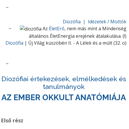
~
Diozófia | Idézetek / Mottók
~
Az
ÉletErő
, nem más mint a Mindenség
általános ÉletEnergia erejének átalakulása. (!)
Diozófia
| Új Világ küszöbén II. - A Lélek és a múlt (32. o)
~
Diozófiai értekezések, elmélkedések és
tanulmányok
AZ EMBER OKKULT ANATÓMIÁJA
Első rész