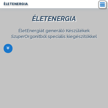
ÉLETENERGIA
ÉLETENERGIA
ÉletEnergiát generáló Készülékek
Szuper
Orgonitból speciális kiegészítőkkel