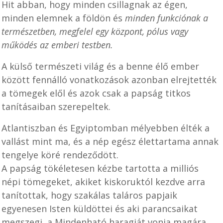
Hit abban, hogy minden csillagnak az égen,
minden elemnek a földön és
minden funkciónak a
természetben, megfelel egy központ, pólus vagy
működés az emberi testben.
A külső természeti világ és a benne élő ember
között fennálló vonatkozások azonban elrejtették
a tömegek elől és azok csak a papság titkos
tanításaiban szerepeltek.
Atlantiszban és Egyiptomban mélyebben élték a
vallást mint ma, és a nép egész élettartama annak
tengelye köré rendeződött.
A papság tökéletesen kézbe tartotta a milliós
népi tömegeket, akiket kiskoruktól kezdve arra
tanítottak, hogy szakálas taláros papjaik
egyenesen Isten küldöttei és aki parancsaikat
megszegi, a Mindenható haragját vonja magára.