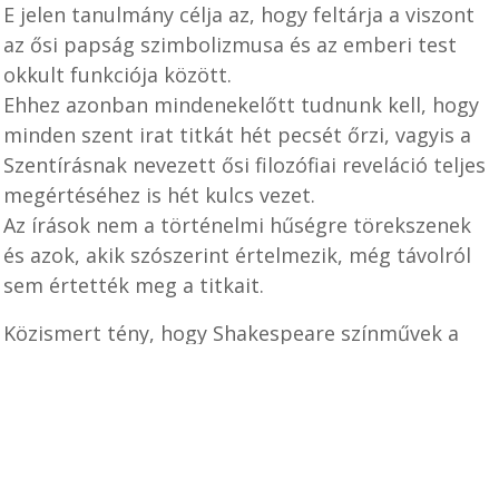
E jelen tanulmány célja az, hogy feltárja a viszont
az ősi papság szimbolizmusa és az emberi test
okkult funkciója között.
Ehhez azonban mindenekelőtt tudnunk kell, hogy
minden szent irat titkát hét pecsét őrzi, vagyis a
Szentírásnak nevezett ősi filozófiai reveláció teljes
megértéséhez is hét kulcs vezet.
Az írások nem a történelmi hűségre törekszenek
és azok, akik szószerint értelmezik, még távolról
sem értették meg a titkait.
Közismert tény, hogy Shakespeare színművek a
drámai hatás kedvéért olyan egyéneket
szerepeltetnek egyidőben, akik különböző
évszázadokban, időben egymástól távol éltek, de
Shakespeare nem történelem, hanem drámaíró
volt és ugyanez áll a Bibliára is.