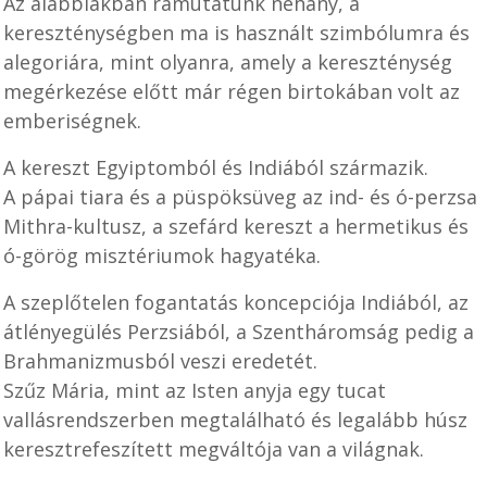
Az alábbiakban rámutatunk néhány, a
kereszténységben ma is használt szimbólumra és
alegoriára, mint olyanra, amely a kereszténység
megérkezése előtt már régen birtokában volt az
emberiségnek.
A kereszt Egyiptomból és Indiából származik.
A pápai tiara és a püspöksüveg az ind- és ó-perzsa
Mithra-kultusz, a szefárd kereszt a hermetikus és
ó-görög misztériumok hagyatéka.
A szeplőtelen fogantatás koncepciója Indiából, az
átlényegülés Perzsiából, a Szentháromság pedig a
Brahmanizmusból veszi eredetét.
Szűz Mária, mint az Isten anyja egy tucat
vallásrendszerben megtalálható és legalább húsz
keresztrefeszített megváltója van a világnak.